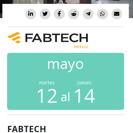
mayo
martes
jueves
12
14
al
FABTECH