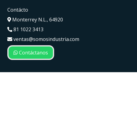
Contácto
Monterrey N.L., 64920
81 1022 3413
ventas@somosindustria.com
Contáctanos