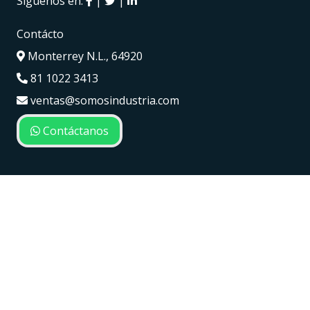
Siguenos en:
|
|
Contácto
Monterrey N.L., 64920
81 1022 3413
ventas@somosindustria.com
Contáctanos