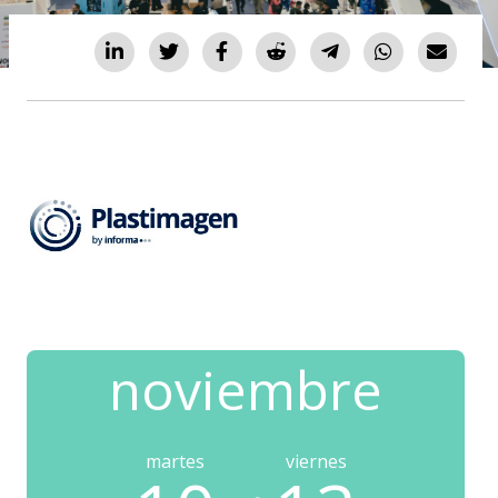
noviembre
martes
viernes