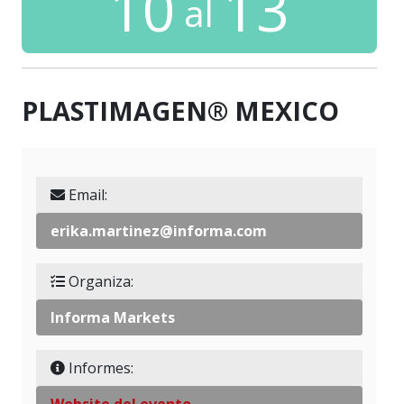
10
13
al
PLASTIMAGEN® MEXICO
Email:
erika.martinez@informa.com
Organiza:
Informa Markets
Informes:
Website del evento