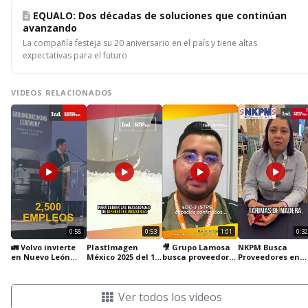
EQUALO: Dos décadas de soluciones que continúan
avanzando
La compañía festeja su 20 aniversario en el país y tiene altas
expectativas para el futuro
VIDEOS RELACIONADOS
0:58
0:53
1:01
0:32
🚛 Volvo invierte
PlastImagen
🎥 Grupo Lamosa
NKPM Busca
en Nuevo León
México 2025 del 11
busca proveedores
Proveedores en
para fortalecer la
al 14 de Marzo
calificados para
Guanajuato
industria
mejorar su
automotriz 🇲🇽
cadena de
Ver todos los videos
suministro.