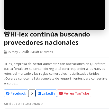
🚨Hi-lex continúa buscando
proveedores nacionales
25 May 2026
0:46
65 vistas
Hi-lex, empresa del sector automotriz con operaciones en Querétaro,
busca fortalecer su contenido regional para responder a los nuevos
retos del mercado y las reglas comerciales hacia Estados Unidos.
¿Quieres conocer la lista completa de requerimientos para convertirte
en prov…
Facebook
X
LinkedIn
Ver en YouTube
ARTÍCULO RELACIONADO