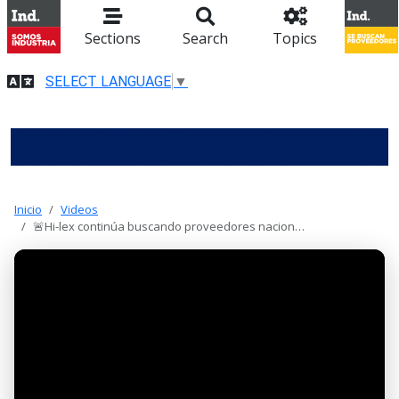
Sections
Search
Topics
SELECT LANGUAGE
▼
Inicio
Videos
🚨Hi-lex continúa buscando proveedores nacion…