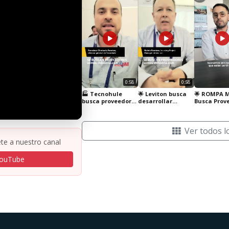
0:58
0:58
🏭 Tecnohule
🌟 Leviton busca
🌟 ROMPA 
busca proveedores
desarrollar
Busca Prov
en México: ¡Únete
nuevos
en México 
a su cadena de
proveedores en
suministro! 🇲🇽
México 🇲🇽
Ver todos l
te a nuestro canal
YouTube