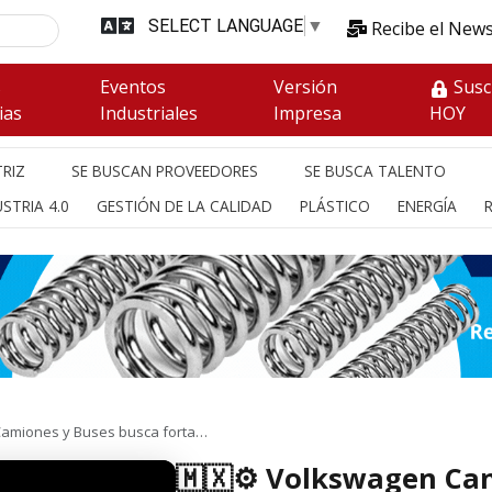
SELECT LANGUAGE
▼
Recibe el News
s
Eventos
Versión
Susc
ias
Industriales
Impresa
HOY
RIZ
SE BUSCAN PROVEEDORES
SE BUSCA TALENTO
STRIA 4.0
GESTIÓN DE LA CALIDAD
PLÁSTICO
ENERGÍA
Camiones y Buses busca forta…
🇲🇽⚙️ Volkswagen Ca