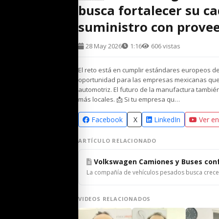
busca fortalecer su c
suministro con prove
28 May 2026
1:16
606 vistas
El reto está en cumplir estándares europeos de
oportunidad para las empresas mexicanas que 
automotriz. El futuro de la manufactura tambi
más locales. 📩 Si tu empresa qu…
Facebook
X
LinkedIn
Ver e
ARTÍCULO RELACIONADO
Volkswagen Camiones y Buses confí
La compañía de vehículos pesados busca crece
VIDEOS RELACIONADOS