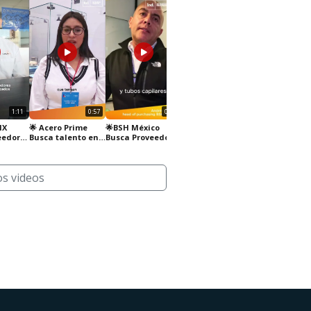
1:11
0:57
0:54
0:58
MX
🌟 Acero Prime
🌟BSH México
Polaris Final
eedores
Busca talento en
Busca Proveedores
🤝
México 🏗️🚀
en el País🇲🇽
os videos