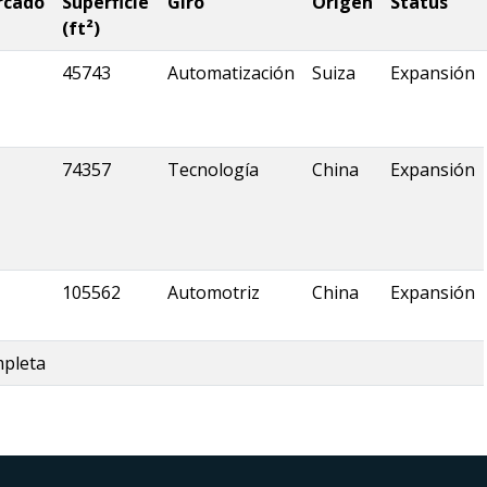
rcado
Superficie
Giro
Origen
Status
(ft²)
45743
Automatización
Suiza
Expansión
74357
Tecnología
China
Expansión
105562
Automotriz
China
Expansión
mpleta