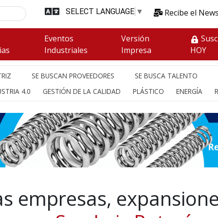
SELECT LANGUAGE
▼
Recibe el News
s
Eventos
Versión
Susc
ias
Industriales
Impresa
HOY
RIZ
SE BUSCAN PROVEEDORES
SE BUSCA TALENTO
STRIA 4.0
GESTIÓN DE LA CALIDAD
PLÁSTICO
ENERGÍA
s empresas, expansione