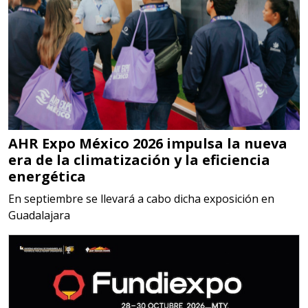
Aplicar al Requerimiento
Empresa en Jalisco
Requiere:
MATERIALES PARA SELLOS DE
SISTEMAS DE ESCAPE
AHR Expo México 2026 impulsa la nueva
Especificaciones:
era de la climatización y la eficiencia
Requisitos: Garantizar composición
energética
química y origen adecuados
En septiembre se llevará a cabo dicha exposición en
(especialmente para grafito) y
Guadalajara
contar con sistemas de calidad y
gestión ambiental.
Aplicar al Requerimiento