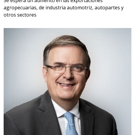
Se espera un aumento en las exportaciones
agropecuarias, de industria automotriz, autopartes y
otros sectores
Empresa en Querétaro
Requiere:
HERRAMIENTAS DE CORTE
Especificaciones:
HSS, CON RECUBRIMIENTO,
CARBURO, RIMAS, ENDMILLS,
BROCAS, LIMAS, ETC
Aplicar al Requerimiento
Empresa en Querétaro
Requiere:
HERRAMIENTAS DE TORQUE