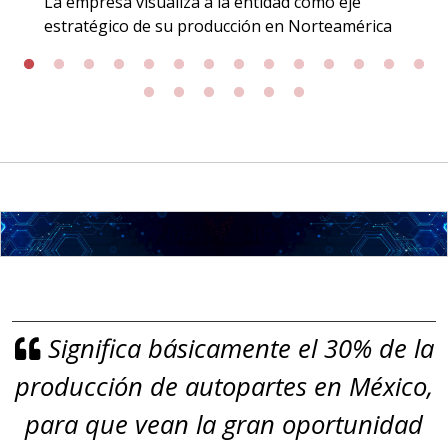
La empresa visualiza a la entidad como eje
Incluyendo grado 304. Requisitos:
estratégico de su producción en Norteamérica
Garantizar composición química y
origen adecuados (especialmente
para grafito) y contar con sistemas
de calidad y gestión ambiental.
Aplicar al Requerimiento
Empresa en Jalisco
Requiere:
GRAFITO LAMINADO EN
Significa básicamente el 30% de la
ROLLO
producción de autopartes en México,
Especificaciones:
Requisitos: Garantizar composición
para que vean la gran oportunidad
química y origen adecuados