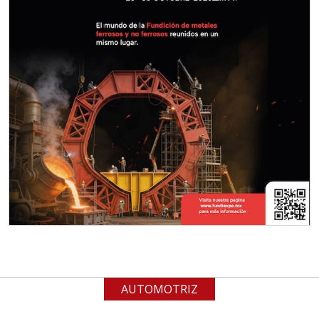
Empresa en Jalisco
Requiere:
MATERIALES PARA SELLOS DE
BATERÍAS DE LITIO
Especificaciones:
Para vehículos eléctricos.
Requisitos: Garantizar composición
química y origen adecuados
(especialmente para grafito) y
contar con sistemas de calidad y
gestión ambiental.
Aplicar al Requerimiento
AUTOMOTRIZ
Empresa en Jalisco