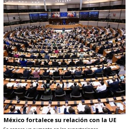
Requiere:
LOGÍSTICA DE CARGA LLAVE
EN MANO
Especificaciones:
cualquiera
Aplicar al Requerimiento
Empresa en Jalisco
Requiere:
LOGÍSTICA
Especificaciones:
cualquiera
México fortalece su relación con la UE
Aplicar al Requerimiento