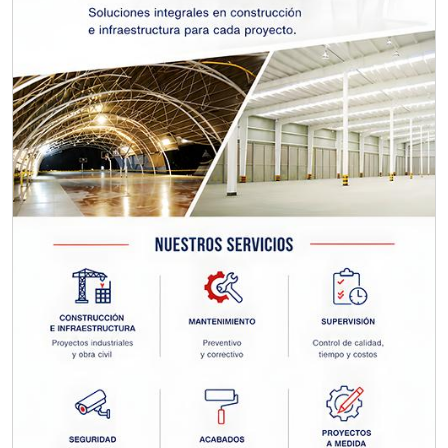
TORNILLERÍA INDUSTRIAL
Especificaciones:
Requisitos: Otorgar condiciones de
crédito acordes a las políticas del
grupo, contar con instalaciones
cercanas a la región y otorgar
referencias comerciales.
Aplicar al Requerimiento
Empresa en Querétaro
Requiere:
CONSULTORÍAS DE
RECURSOS HUMANOS