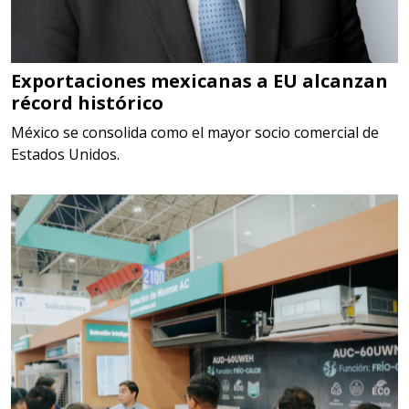
Especificaciones:
TORQUE CONTROLADO,
MECANICOS, ELECTRONICOS,
DIGITALES, MULTIPLICADORES,
Exportaciones mexicanas a EU alcanzan
récord histórico
PARA PUNTAS,
México se consolida como el mayor socio comercial de
Aplicar al Requerimiento
Estados Unidos.
Empresa en Estado de México
Requiere:
SCRAP
Especificaciones:
Somos Proveedores de GESTION
DE RESIDUOS Y DESTRUCCION
FISCAL