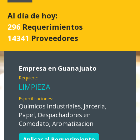
Al día de hoy:
296
Requerimientos
14341
Proveedores
Empresa en Guanajuato
Requiere:
LIMPIEZA
Especificaciones:
Quimicos Industriales, Jarceria,
Papel, Despachadores en
Comodato, Aromatizacion
Aplicar al Requerimiento