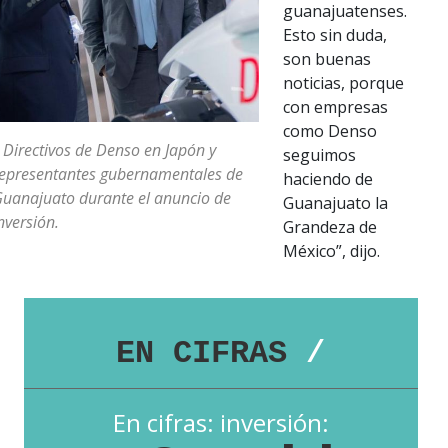
guanajuatenses.
Esto sin duda,
son buenas
noticias, porque
con empresas
como Denso
 Directivos de Denso en Japón y
seguimos
epresentantes gubernamentales de
haciendo de
uanajuato durante el anuncio de
Guanajuato la
nversión.
Grandeza de
México”, dijo.
EN CIFRAS
/
En cifras: inversión: