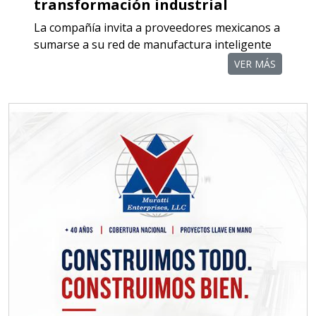
transformación industrial
Empresa en Querétaro
La compañía invita a proveedores mexicanos a
Requiere:
sumarse a su red de manufactura inteligente
COMPONENTES PARA
VER MÁS
RECTIFICADORAS
Especificaciones:
Requisitos: Otorgar condiciones de
crédito acordes a las políticas del
grupo, contar con instalaciones
cercanas a la región y otorgar
referencias comerciales.
Aplicar al Requerimiento
Empresa en Querétaro
Requiere: