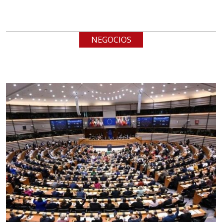
Especificaciones:
cualquiera
NEGOCIOS
Aplicar al Requerimiento
Empresa en Jalisco
Requiere:
LOGÍSTICA
Especificaciones:
cualquiera
Aplicar al Requerimiento
Empresa en Querétaro
Requiere: