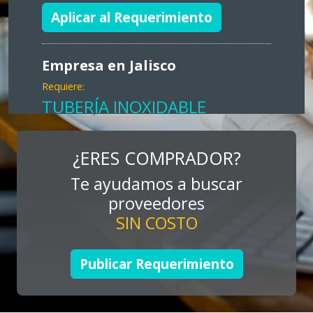
Aplicar al Requerimiento
Empresa en Jalisco
Requiere:
TUBERÍA INOXIDABLE
Especificaciones:
cualquiera
¿ERES COMPRADOR?
Te ayudamos a buscar
Aplicar al Requerimiento
proveedores
SIN COSTO
Empresa en Jalisco
Requiere:
Publicar Requerimiento
LOGÍSTICA DE CARGA LLAVE
EN MANO