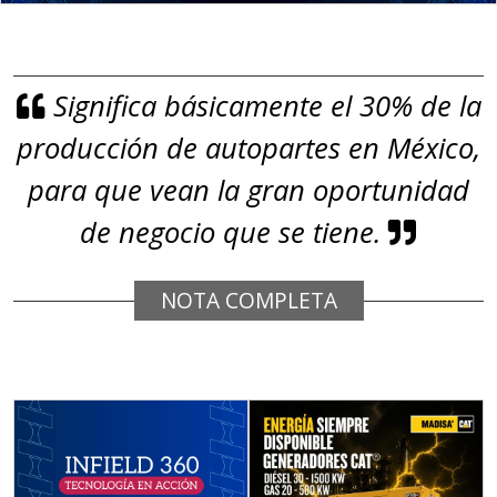
Aplicar al Requerimiento
Significa básicamente el 30% de la
Empresa en Jalisco
producción de autopartes en México,
Requiere:
GRAFITO
para que vean la gran oportunidad
Especificaciones:
de negocio que se tiene.
De alta pureza y composición
química específica. Requisitos:
NOTA COMPLETA
Garantizar composición química y
origen adecuados (especialmente
para grafito) y contar con sistemas
de calidad y gestión ambiental.
Aplicar al Requerimiento