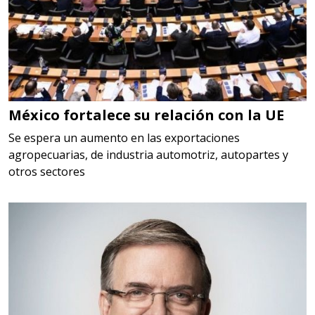
HERRAMIENTAS DE CORTE
Especificaciones:
HSS, CON RECUBRIMIENTO,
CARBURO, RIMAS, ENDMILLS,
BROCAS, LIMAS, ETC
México fortalece su relación con la UE
Aplicar al Requerimiento
Se espera un aumento en las exportaciones
agropecuarias, de industria automotriz, autopartes y
otros sectores
Empresa en Querétaro
Requiere:
HERRAMIENTAS DE TORQUE
Especificaciones:
TORQUE CONTROLADO,
MECANICOS, ELECTRONICOS,
DIGITALES, MULTIPLICADORES,