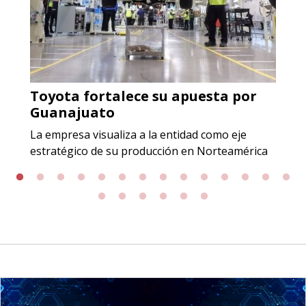
para grafito) y contar con sistemas
de calidad y gestión ambiental.
Aplicar al Requerimiento
Toyota fortalece su apuesta por
Empresa en Jalisco
Guanajuato
Requiere:
La empresa visualiza a la entidad como eje
GRAFITO LAMINADO EN
estratégico de su producción en Norteamérica
ROLLO
Especificaciones:
Requisitos: Garantizar composición
química y origen adecuados
(especialmente para grafito) y
contar con sistemas de calidad y
gestión ambiental.