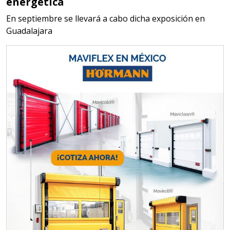
energética
BATERÍAS DE LITIO
En septiembre se llevará a cabo dicha exposición en
Guadalajara
Especificaciones:
Para vehículos eléctricos.
Requisitos: Garantizar composición
química y origen adecuados
(especialmente para grafito) y
contar con sistemas de calidad y
gestión ambiental.
Aplicar al Requerimiento
Empresa en Jalisco
Requiere:
ALAMBRE DE INCONEL
Especificaciones: