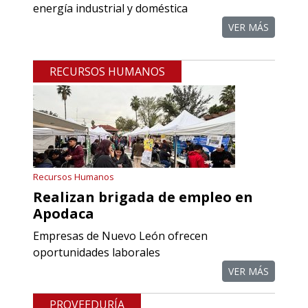
Requiere:
energía industrial y doméstica
REFACCIONES PARA
VER MÁS
PROCESOS DE MAQUINADO
RECURSOS HUMANOS
Especificaciones:
Requisitos: Otorgar condiciones de
crédito acordes a las políticas del
grupo, contar con instalaciones
cercanas a la región y otorgar
referencias comerciales.
Recursos Humanos
Realizan brigada de empleo en
Aplicar al Requerimiento
Apodaca
Empresas de Nuevo León ofrecen
Empresa en Querétaro
oportunidades laborales
Requiere:
VER MÁS
COMPONENTES PARA
PROVEEDURÍA