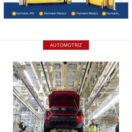
Requisitos: Garantizar composición
química y origen adecuados
(especialmente para grafito) y
contar con sistemas de calidad y
gestión ambiental.
AUTOMOTRIZ
Aplicar al Requerimiento
Empresa en Jalisco
Requiere:
ACERO INOXIDABLE
Especificaciones:
Incluyendo grado 304. Requisitos:
Garantizar composición química y
origen adecuados (especialmente