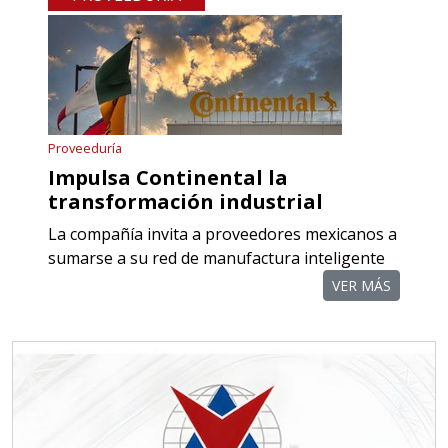
RECTIFICADORAS
Especificaciones:
Requisitos: Otorgar condiciones de
crédito acordes a las políticas del
grupo, contar con instalaciones
Proveeduría
cercanas a la región y otorgar
Impulsa Continental la
referencias comerciales.
transformación industrial
La compañía invita a proveedores mexicanos a
Aplicar al Requerimiento
sumarse a su red de manufactura inteligente
VER MÁS
Empresa en Querétaro
Requiere:
TORNILLERÍA INDUSTRIAL
Especificaciones:
Requisitos: Otorgar condiciones de