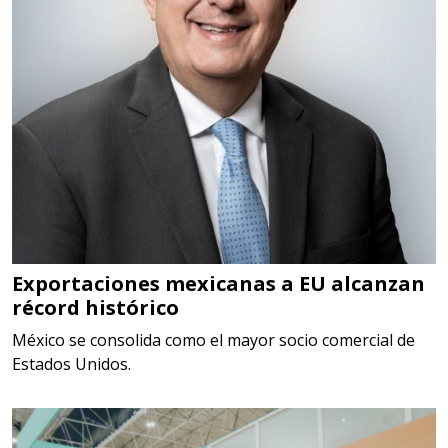
PARA PUNTAS,
Aplicar al Requerimiento
Empresa en Estado de México
Requiere:
SCRAP
Especificaciones:
Somos Proveedores de GESTION
DE RESIDUOS Y DESTRUCCION
Exportaciones mexicanas a EU alcanzan
récord histórico
FISCAL
México se consolida como el mayor socio comercial de
Aplicar al Requerimiento
Estados Unidos.
Empresa en Jalisco