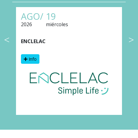
AGO/
19
2026
miércoles
2
ENCLELAC
F
Info