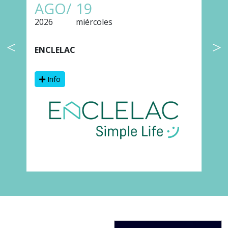
AGO/
19
2026
miércoles
2
ENCLELAC
F
Info