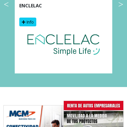
ENCLELAC
F
Info