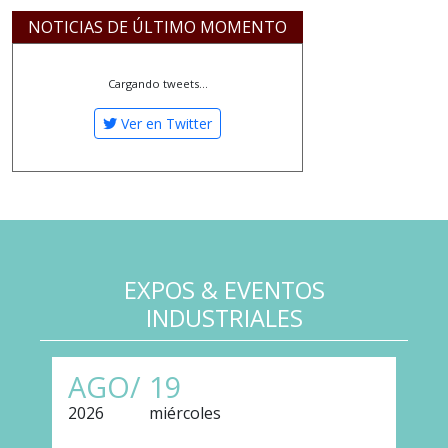
NOTICIAS DE ÚLTIMO MOMENTO
Cargando tweets...
Ver en Twitter
EXPOS & EVENTOS
INDUSTRIALES
AGO/
19
2026
miércoles
2