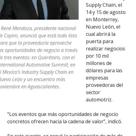
Supply Chain, el
14 y 15 de agosto
en Monterrey,
Nuevo León, el
 René Mendoza, presidente nacional
cual abrirá la
e Capim, anunció que está todo listo
puerta para
ara que la proveeduría aproveche
realizar negocios
as oportunidades de negocio a través
por 10 mil
e tres eventos: en Querétaro, con el
millones de
nternational Automotive Summit; en
dólares para las
l Mexico’s Industry Supply Chain en
empresas
uevo León y un encuentro más
proveedoras del
oviembre en Aguascalientes.
sector
automotriz.
“Los eventos que más oportunidades de negocio
concretos ofrecen hacia la cadena de valor”, indicó.