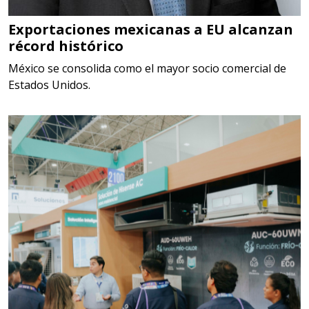
Somos Proveedores de GESTION
DE RESIDUOS Y DESTRUCCION
Exportaciones mexicanas a EU alcanzan
récord histórico
FISCAL
México se consolida como el mayor socio comercial de
Aplicar al Requerimiento
Estados Unidos.
Empresa en Jalisco
Requiere:
MATERIALES PARA SELLOS DE
SISTEMAS DE ESCAPE
Especificaciones:
Requisitos: Garantizar composición
química y origen adecuados
(especialmente para grafito) y
contar con sistemas de calidad y