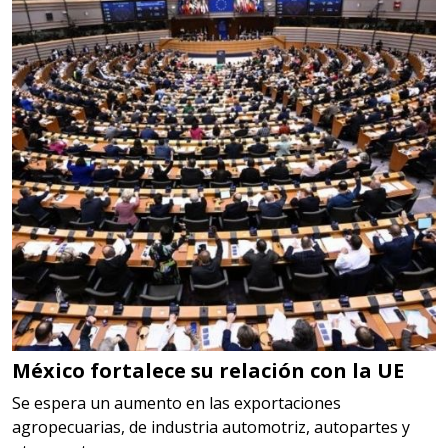
Especificaciones:
cualquiera
Aplicar al Requerimiento
Empresa en Querétaro
Requiere:
HERRAMIENTAS DE CORTE
Especificaciones:
HSS, CON RECUBRIMIENTO,
CARBURO, RIMAS, ENDMILLS,
BROCAS, LIMAS, ETC
México fortalece su relación con la UE
Aplicar al Requerimiento
Se espera un aumento en las exportaciones
agropecuarias, de industria automotriz, autopartes y