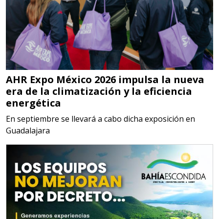
gestión ambiental.
Aplicar al Requerimiento
Empresa en Jalisco
AHR Expo México 2026 impulsa la nueva
Requiere:
era de la climatización y la eficiencia
MATERIALES PARA SELLOS DE
energética
BATERÍAS DE LITIO
En septiembre se llevará a cabo dicha exposición en
Guadalajara
Especificaciones:
Para vehículos eléctricos.
Requisitos: Garantizar composición
química y origen adecuados
(especialmente para grafito) y
contar con sistemas de calidad y
gestión ambiental.