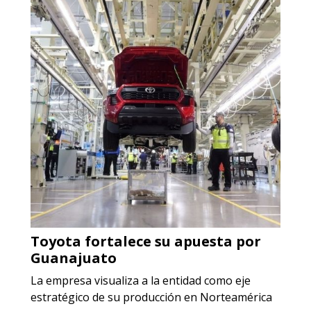
Empresa en Jalisco
Requiere:
ACERO INOXIDABLE
Especificaciones:
Incluyendo grado 304. Requisitos:
Garantizar composición química y
origen adecuados (especialmente
para grafito) y contar con sistemas
de calidad y gestión ambiental.
Aplicar al Requerimiento
Toyota fortalece su apuesta por
Empresa en Jalisco
Guanajuato
Requiere:
La empresa visualiza a la entidad como eje
GRAFITO LAMINADO EN
estratégico de su producción en Norteamérica