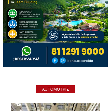
Aplicar al Requerimiento
Empresa en Jalisco
Requiere:
ALAMBRE DE INCONEL
Especificaciones:
Requisitos: Garantizar composición
química y origen adecuados
(especialmente para grafito) y
contar con sistemas de calidad y
gestión ambiental.
AUTOMOTRIZ
Aplicar al Requerimiento