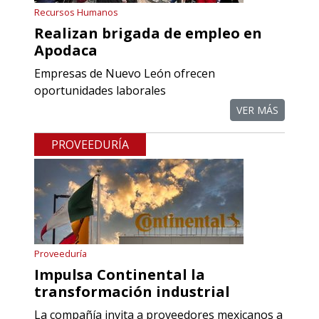
referencias comerciales.
Recursos Humanos
Realizan brigada de empleo en
Aplicar al Requerimiento
Apodaca
Empresas de Nuevo León ofrecen
Empresa en Querétaro
oportunidades laborales
Requiere:
VER MÁS
COMPONENTES PARA
PROVEEDURÍA
RECTIFICADORAS
Especificaciones:
Requisitos: Otorgar condiciones de
crédito acordes a las políticas del
grupo, contar con instalaciones
Proveeduría
cercanas a la región y otorgar
Impulsa Continental la
referencias comerciales.
transformación industrial
La compañía invita a proveedores mexicanos a
Aplicar al Requerimiento