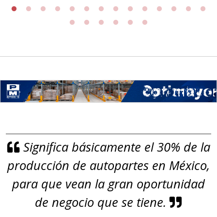
ROLLO
Especificaciones:
Requisitos: Garantizar composición
química y origen adecuados
(especialmente para grafito) y
contar con sistemas de calidad y
gestión ambiental.
Aplicar al Requerimiento
Significa básicamente el 30% de la
Empresa en Jalisco
producción de autopartes en México,
Requiere:
GRAFITO
para que vean la gran oportunidad
Especificaciones:
de negocio que se tiene.
De alta pureza y composición