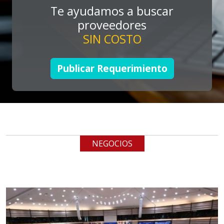
Te ayudamos a buscar
Aplicar al Requerimiento
proveedores
SIN COSTO
Empresa en Jalisco
Requiere:
Publicar Requerimiento
LOGÍSTICA DE CARGA LLAVE
EN MANO
Especificaciones:
cualquiera
NEGOCIOS
Aplicar al Requerimiento
Empresa en Jalisco
Requiere:
LOGÍSTICA