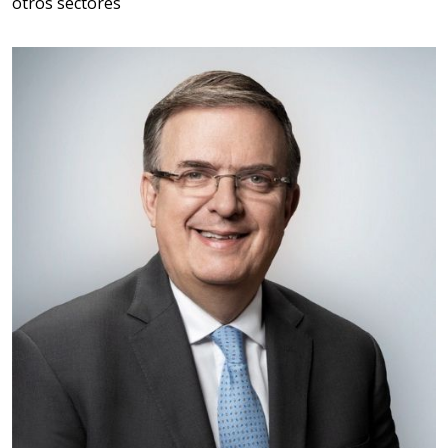
otros sectores
Empresa en Querétaro
Requiere:
HERRAMIENTAS DE TORQUE
Especificaciones:
TORQUE CONTROLADO,
MECANICOS, ELECTRONICOS,
DIGITALES, MULTIPLICADORES,
PARA PUNTAS,
Aplicar al Requerimiento
Empresa en Estado de México
Requiere:
SCRAP
Especificaciones: