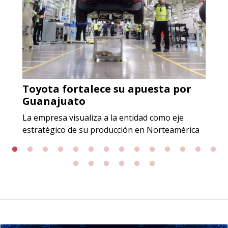
origen adecuados (especialmente
para grafito) y contar con sistemas
de calidad y gestión ambiental.
Aplicar al Requerimiento
Toyota fortalece su apuesta por
Empresa en Jalisco
Guanajuato
Requiere:
La empresa visualiza a la entidad como eje
GRAFITO LAMINADO EN
estratégico de su producción en Norteamérica
ROLLO
Especificaciones:
Requisitos: Garantizar composición
química y origen adecuados
(especialmente para grafito) y
contar con sistemas de calidad y