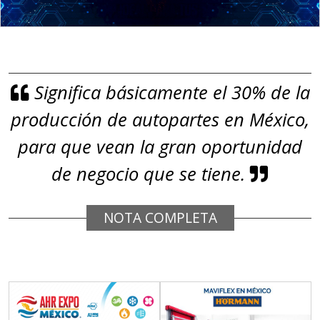
gestión ambiental.
Aplicar al Requerimiento
Significa básicamente el 30% de la
Empresa en Jalisco
producción de autopartes en México,
Requiere:
GRAFITO
para que vean la gran oportunidad
Especificaciones:
de negocio que se tiene.
De alta pureza y composición
química específica. Requisitos:
NOTA COMPLETA
Garantizar composición química y
origen adecuados (especialmente
para grafito) y contar con sistemas
de calidad y gestión ambiental.
Aplicar al Requerimiento