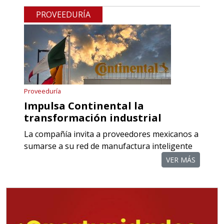
COMPONENTES PARA
PROVEEDURÍA
RECTIFICADORAS
Especificaciones:
Requisitos: Otorgar condiciones de
crédito acordes a las políticas del
grupo, contar con instalaciones
Proveeduría
cercanas a la región y otorgar
Impulsa Continental la
referencias comerciales.
transformación industrial
La compañía invita a proveedores mexicanos a
Aplicar al Requerimiento
sumarse a su red de manufactura inteligente
VER MÁS
Empresa en Querétaro
Requiere:
TORNILLERÍA INDUSTRIAL
Especificaciones: