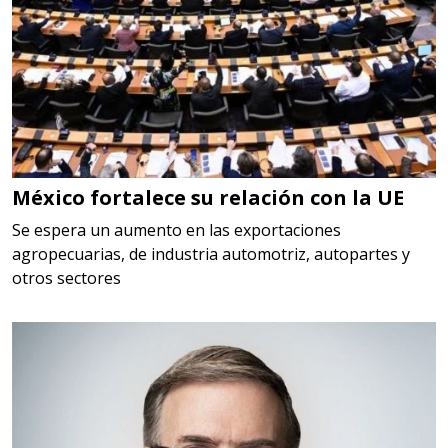
Requiere:
HERRAMIENTAS DE CORTE
Especificaciones:
HSS, CON RECUBRIMIENTO,
CARBURO, RIMAS, ENDMILLS,
BROCAS, LIMAS, ETC
México fortalece su relación con la UE
Aplicar al Requerimiento
Se espera un aumento en las exportaciones
agropecuarias, de industria automotriz, autopartes y
otros sectores
Empresa en Querétaro
Requiere:
HERRAMIENTAS DE TORQUE
Especificaciones:
TORQUE CONTROLADO,
MECANICOS, ELECTRONICOS,