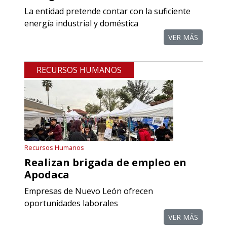
Empresa en Querétaro
La entidad pretende contar con la suficiente
Requiere:
energía industrial y doméstica
REFACCIONES PARA
VER MÁS
PROCESOS DE MAQUINADO
RECURSOS HUMANOS
Especificaciones:
Requisitos: Otorgar condiciones de
crédito acordes a las políticas del
grupo, contar con instalaciones
cercanas a la región y otorgar
referencias comerciales.
Recursos Humanos
Realizan brigada de empleo en
Aplicar al Requerimiento
Apodaca
Empresas de Nuevo León ofrecen
Empresa en Querétaro
oportunidades laborales
Requiere:
VER MÁS