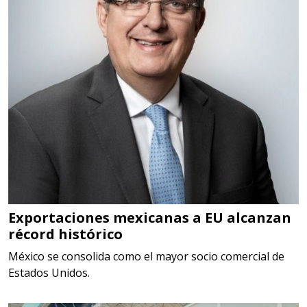
DIGITALES, MULTIPLICADORES,
PARA PUNTAS,
Aplicar al Requerimiento
Empresa en Estado de México
Requiere:
SCRAP
Especificaciones:
Somos Proveedores de GESTION
DE RESIDUOS Y DESTRUCCION
Exportaciones mexicanas a EU alcanzan
récord histórico
FISCAL
México se consolida como el mayor socio comercial de
Aplicar al Requerimiento
Estados Unidos.