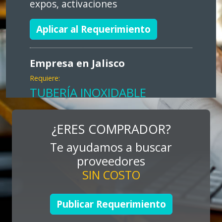
expos, activaciones
Aplicar al Requerimiento
Empresa en Jalisco
Requiere:
TUBERÍA INOXIDABLE
Especificaciones:
cualquiera
¿ERES COMPRADOR?
Te ayudamos a buscar
Aplicar al Requerimiento
proveedores
SIN COSTO
Empresa en Jalisco
Requiere:
Publicar Requerimiento
LOGÍSTICA DE CARGA LLAVE