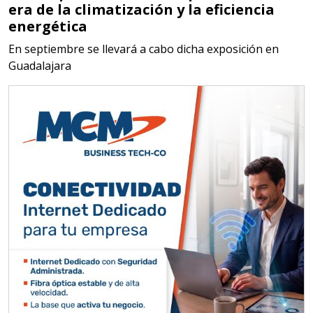
era de la climatización y la eficiencia
MATERIALES PARA SELLOS DE
energética
BATERÍAS DE LITIO
En septiembre se llevará a cabo dicha exposición en
Guadalajara
Especificaciones:
Para vehículos eléctricos.
Requisitos: Garantizar composición
química y origen adecuados
(especialmente para grafito) y
contar con sistemas de calidad y
gestión ambiental.
Aplicar al Requerimiento
Empresa en Jalisco
Requiere:
ALAMBRE DE INCONEL