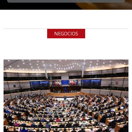
EN MANO
Especificaciones:
cualquiera
NEGOCIOS
Aplicar al Requerimiento
Empresa en Jalisco
Requiere:
LOGÍSTICA
Especificaciones:
cualquiera
Aplicar al Requerimiento
Empresa en Querétaro