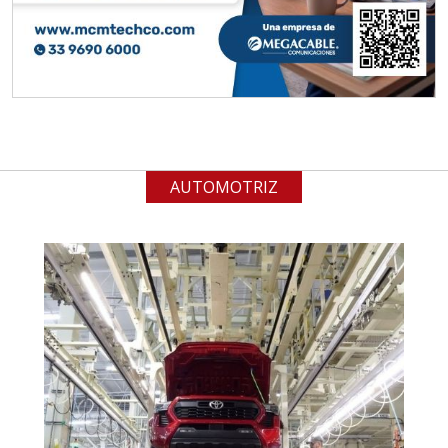
Especificaciones:
Requisitos: Garantizar composición
química y origen adecuados
(especialmente para grafito) y
contar con sistemas de calidad y
gestión ambiental.
AUTOMOTRIZ
Aplicar al Requerimiento
Empresa en Jalisco
Requiere:
ACERO INOXIDABLE
Especificaciones:
Incluyendo grado 304. Requisitos:
Garantizar composición química y