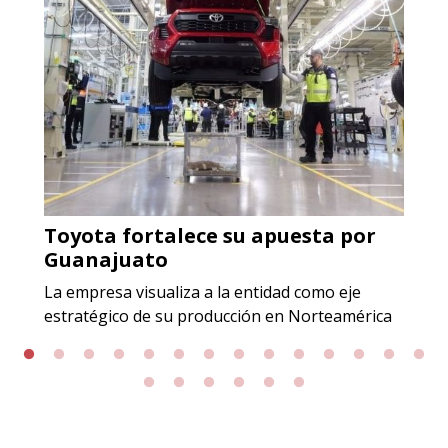
(especialmente para grafito) y
contar con sistemas de calidad y
gestión ambiental.
Aplicar al Requerimiento
Empresa en Jalisco
Requiere:
Toyota fortalece su apuesta por
ACERO INOXIDABLE
Guanajuato
Especificaciones:
La empresa visualiza a la entidad como eje
Incluyendo grado 304. Requisitos:
estratégico de su producción en Norteamérica
Garantizar composición química y
origen adecuados (especialmente
para grafito) y contar con sistemas
de calidad y gestión ambiental.