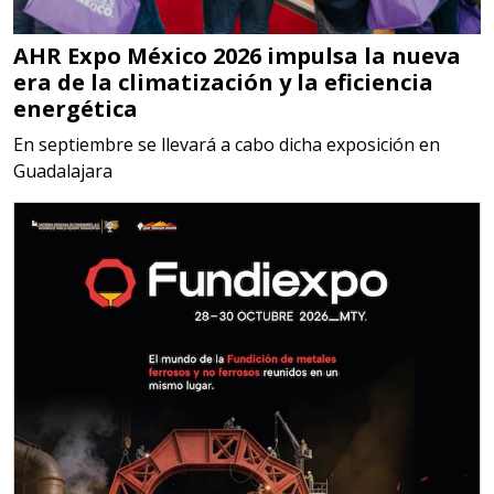
SISTEMAS DE ESCAPE
AHR Expo México 2026 impulsa la nueva
Especificaciones:
era de la climatización y la eficiencia
Requisitos: Garantizar composición
energética
química y origen adecuados
En septiembre se llevará a cabo dicha exposición en
(especialmente para grafito) y
Guadalajara
contar con sistemas de calidad y
gestión ambiental.
Aplicar al Requerimiento
Empresa en Jalisco
Requiere:
MATERIALES PARA SELLOS DE
BATERÍAS DE LITIO