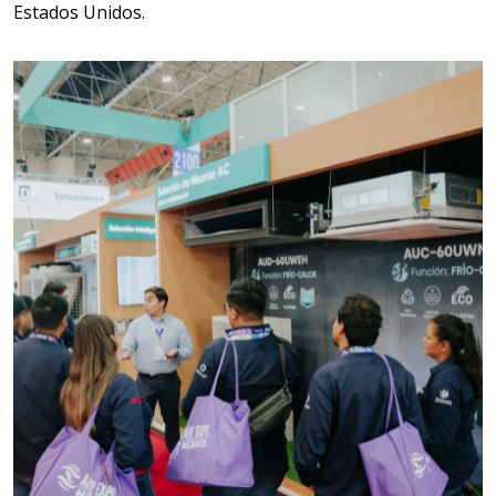
Aplicar al Requerimiento
Estados Unidos.
Empresa en Estado de México
Requiere:
SCRAP
Especificaciones:
Somos Proveedores de GESTION
DE RESIDUOS Y DESTRUCCION
FISCAL
Aplicar al Requerimiento
Empresa en Jalisco
Requiere:
MATERIALES PARA SELLOS DE