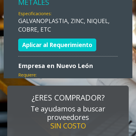
METALES
Especificaciones:
GALVANOPLASTIA, ZINC, NIQUEL,
COBRE, ETC
Aplicar al Requerimiento
Empresa en Nuevo León
Requiere:
MARKETING
Especificaciones:
¿ERES COMPRADOR?
Consultoría, promocionales, stands,
Te ayudamos a buscar
expos, activaciones
proveedores
SIN COSTO
Aplicar al Requerimiento