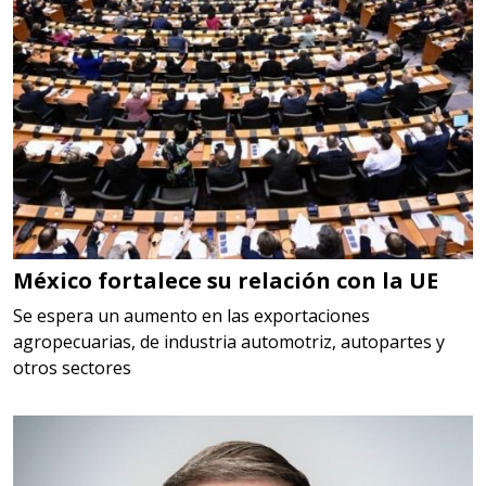
Aplicar al Requerimiento
Empresa en Jalisco
Requiere:
LOGÍSTICA
Especificaciones:
cualquiera
México fortalece su relación con la UE
Aplicar al Requerimiento
Se espera un aumento en las exportaciones
agropecuarias, de industria automotriz, autopartes y
otros sectores
Empresa en Querétaro
Requiere:
HERRAMIENTAS DE CORTE
Especificaciones: