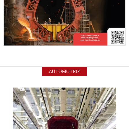
Especificaciones:
Para vehículos eléctricos.
Requisitos: Garantizar composición
química y origen adecuados
(especialmente para grafito) y
contar con sistemas de calidad y
gestión ambiental.
Aplicar al Requerimiento
AUTOMOTRIZ
Empresa en Jalisco
Requiere:
ALAMBRE DE INCONEL
Especificaciones:
Requisitos: Garantizar composición
química y origen adecuados