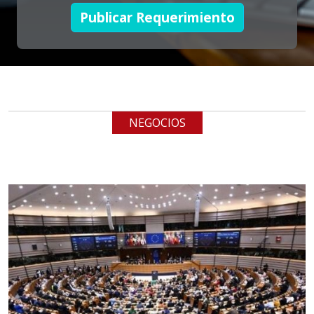
Publicar Requerimiento
Empresa en Jalisco
Requiere:
TUBERÍA INOXIDABLE
Especificaciones:
cualquiera
NEGOCIOS
Aplicar al Requerimiento
Empresa en Jalisco
Requiere:
LOGÍSTICA DE CARGA LLAVE
EN MANO
Especificaciones:
cualquiera