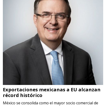
HSS, CON RECUBRIMIENTO,
CARBURO, RIMAS, ENDMILLS,
BROCAS, LIMAS, ETC
Aplicar al Requerimiento
Empresa en Querétaro
Requiere:
HERRAMIENTAS DE TORQUE
Especificaciones:
TORQUE CONTROLADO,
MECANICOS, ELECTRONICOS,
DIGITALES, MULTIPLICADORES,
Exportaciones mexicanas a EU alcanzan
récord histórico
PARA PUNTAS,
México se consolida como el mayor socio comercial de