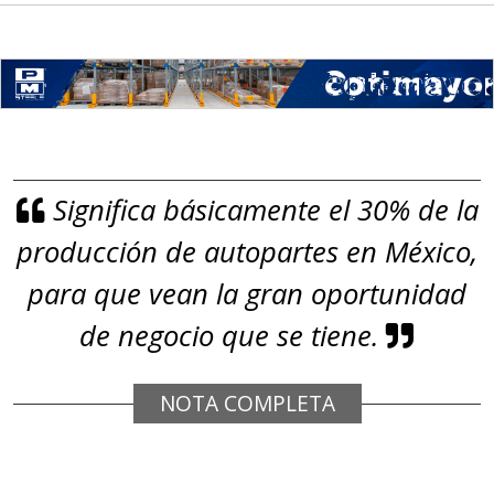
Aplicar al Requerimiento
Empresa en Jalisco
Requiere:
GRAFITO LAMINADO EN
Significa básicamente el 30% de la
ROLLO
producción de autopartes en México,
Especificaciones:
Requisitos: Garantizar composición
para que vean la gran oportunidad
química y origen adecuados
de negocio que se tiene.
(especialmente para grafito) y
contar con sistemas de calidad y
NOTA COMPLETA
gestión ambiental.
Aplicar al Requerimiento