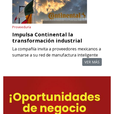
cercanas a la región y otorgar
referencias comerciales.
Aplicar al Requerimiento
Proveeduría
Impulsa Continental la
transformación industrial
Empresa en Querétaro
La compañía invita a proveedores mexicanos a
Requiere:
sumarse a su red de manufactura inteligente
COMPONENTES PARA
VER MÁS
RECTIFICADORAS
Especificaciones:
Requisitos: Otorgar condiciones de
crédito acordes a las políticas del
grupo, contar con instalaciones
cercanas a la región y otorgar
referencias comerciales.