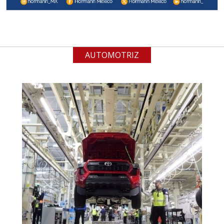
contar con sistemas de calidad y
gestión ambiental.
Aplicar al Requerimiento
AUTOMOTRIZ
Empresa en Jalisco
Requiere:
ALAMBRE DE INCONEL
Especificaciones:
Requisitos: Garantizar composición
química y origen adecuados
(especialmente para grafito) y
contar con sistemas de calidad y
gestión ambiental.
Aplicar al Requerimiento