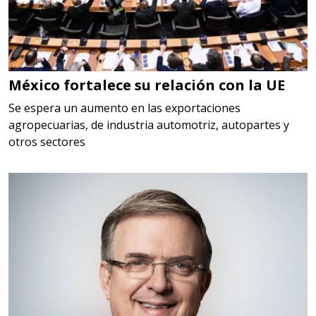
Requiere:
LOGÍSTICA
Especificaciones:
cualquiera
México fortalece su relación con la UE
Aplicar al Requerimiento
Se espera un aumento en las exportaciones
agropecuarias, de industria automotriz, autopartes y
otros sectores
Empresa en Querétaro
Requiere:
HERRAMIENTAS DE CORTE
Especificaciones:
HSS, CON RECUBRIMIENTO,
CARBURO, RIMAS, ENDMILLS,
BROCAS, LIMAS, ETC
Aplicar al Requerimiento