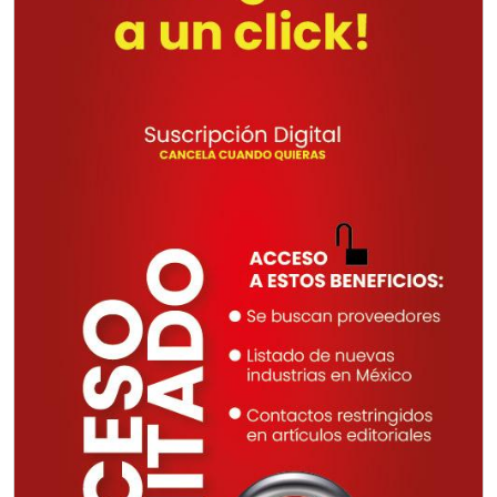
Aplicar al Requerimiento
Empresa en Querétaro
Requiere:
TORNILLERÍA INDUSTRIAL
Especificaciones:
Requisitos: Otorgar condiciones de
crédito acordes a las políticas del
grupo, contar con instalaciones
cercanas a la región y otorgar
referencias comerciales.
Aplicar al Requerimiento