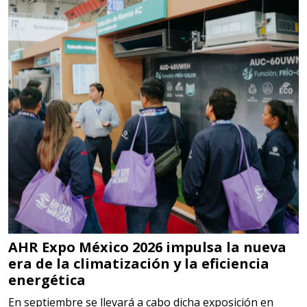
Especificaciones:
Somos Proveedores de GESTION
DE RESIDUOS Y DESTRUCCION
FISCAL
Aplicar al Requerimiento
Empresa en Jalisco
Requiere:
MATERIALES PARA SELLOS DE
SISTEMAS DE ESCAPE
AHR Expo México 2026 impulsa la nueva
Especificaciones:
era de la climatización y la eficiencia
Requisitos: Garantizar composición
energética
química y origen adecuados
En septiembre se llevará a cabo dicha exposición en