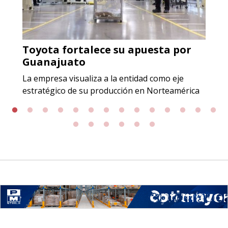
Empresa en Jalisco
Requiere:
Toyota fortalece su apuesta por
ACERO INOXIDABLE
Guanajuato
Especificaciones:
La empresa visualiza a la entidad como eje
Incluyendo grado 304. Requisitos:
estratégico de su producción en Norteamérica
Garantizar composición química y
origen adecuados (especialmente
para grafito) y contar con sistemas
de calidad y gestión ambiental.
Aplicar al Requerimiento
Empresa en Jalisco
Requiere: