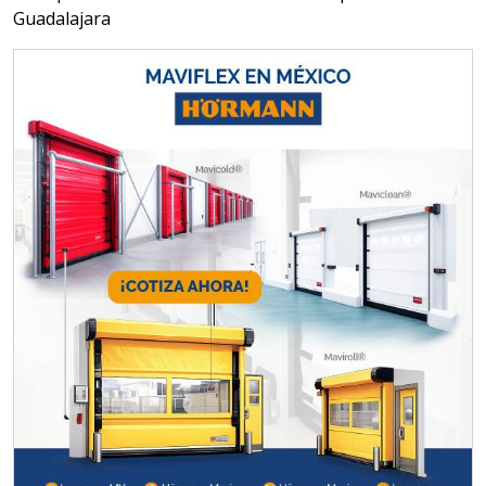
(especialmente para grafito) y
Guadalajara
contar con sistemas de calidad y
gestión ambiental.
Aplicar al Requerimiento
Empresa en Jalisco
Requiere:
MATERIALES PARA SELLOS DE
BATERÍAS DE LITIO
Especificaciones:
Para vehículos eléctricos.
Requisitos: Garantizar composición
química y origen adecuados
(especialmente para grafito) y