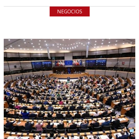
cualquiera
NEGOCIOS
Aplicar al Requerimiento
Empresa en Jalisco
Requiere:
LOGÍSTICA DE CARGA LLAVE
EN MANO
Especificaciones:
cualquiera
Aplicar al Requerimiento
Empresa en Jalisco