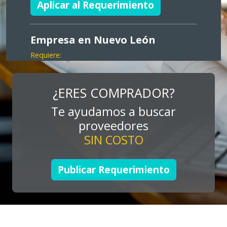
Aplicar al Requerimiento
Empresa en Nuevo León
Requiere:
MARKETING
Especificaciones:
¿ERES COMPRADOR?
Consultoría, promocionales, stands,
Te ayudamos a buscar
expos, activaciones
proveedores
SIN COSTO
Aplicar al Requerimiento
Publicar Requerimiento
Empresa en Jalisco
Requiere:
TUBERÍA INOXIDABLE
Especificaciones: