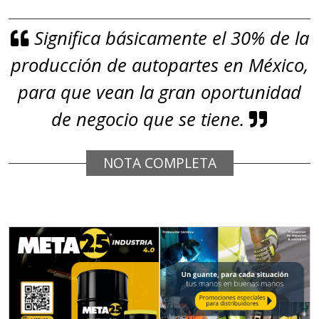
GRAFITO LAMINADO EN
Significa básicamente el 30% de la
ROLLO
producción de autopartes en México,
Especificaciones:
Requisitos: Garantizar composición
para que vean la gran oportunidad
química y origen adecuados
de negocio que se tiene.
(especialmente para grafito) y
contar con sistemas de calidad y
NOTA COMPLETA
gestión ambiental.
Aplicar al Requerimiento
Empresa en Jalisco
Requiere:
GRAFITO
Especificaciones: