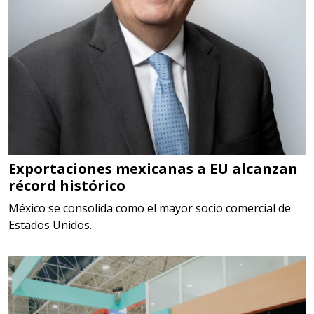
Empresa en Querétaro
Requiere:
HERRAMIENTAS DE TORQUE
Especificaciones:
TORQUE CONTROLADO,
MECANICOS, ELECTRONICOS,
DIGITALES, MULTIPLICADORES,
Exportaciones mexicanas a EU alcanzan
récord histórico
PARA PUNTAS,
México se consolida como el mayor socio comercial de
Aplicar al Requerimiento
Estados Unidos.
Empresa en Estado de México
Requiere:
SCRAP