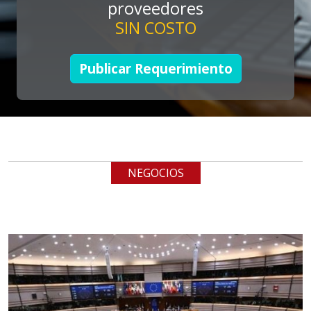
proveedores
SIN COSTO
Aplicar al Requerimiento
Publicar Requerimiento
Empresa en Jalisco
Requiere:
TUBERÍA INOXIDABLE
Especificaciones:
cualquiera
NEGOCIOS
Aplicar al Requerimiento
Empresa en Jalisco
Requiere:
LOGÍSTICA DE CARGA LLAVE