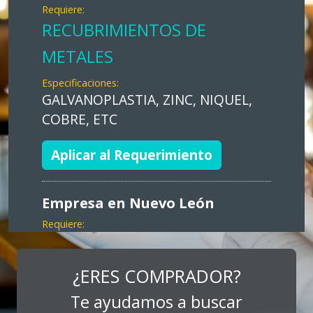
Requiere:
RECUBRIMIENTOS DE
METALES
Especificaciones:
GALVANOPLASTIA, ZINC, NIQUEL,
COBRE, ETC
Aplicar al Requerimiento
Empresa en Nuevo León
Requiere:
MARKETING
Especificaciones:
¿ERES COMPRADOR?
Consultoría, promocionales, stands,
Te ayudamos a buscar
expos, activaciones