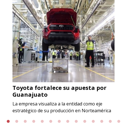
Especificaciones:
Requisitos: Garantizar composición
química y origen adecuados
(especialmente para grafito) y
contar con sistemas de calidad y
gestión ambiental.
Aplicar al Requerimiento
Empresa en Jalisco
Requiere:
Toyota fortalece su apuesta por
ACERO INOXIDABLE
Guanajuato
Especificaciones:
La empresa visualiza a la entidad como eje
Incluyendo grado 304. Requisitos:
estratégico de su producción en Norteamérica
Garantizar composición química y
origen adecuados (especialmente