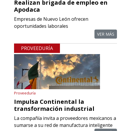
Realizan brigada de empleo en
Requiere:
Apodaca
REFACCIONES PARA
Empresas de Nuevo León ofrecen
PROCESOS DE MAQUINADO
oportunidades laborales
VER MÁS
Especificaciones:
Requisitos: Otorgar condiciones de
PROVEEDURÍA
crédito acordes a las políticas del
grupo, contar con instalaciones
cercanas a la región y otorgar
referencias comerciales.
Aplicar al Requerimiento
Proveeduría
Impulsa Continental la
transformación industrial
Empresa en Querétaro
La compañía invita a proveedores mexicanos a
Requiere:
sumarse a su red de manufactura inteligente
COMPONENTES PARA