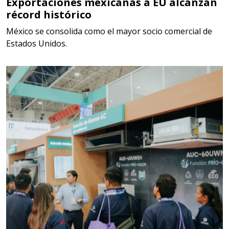
DIGITALES, MULTIPLICADORES,
Exportaciones mexicanas a EU alcanzan
récord histórico
PARA PUNTAS,
México se consolida como el mayor socio comercial de
Aplicar al Requerimiento
Estados Unidos.
Empresa en Estado de México
Requiere:
SCRAP
Especificaciones:
Somos Proveedores de GESTION
DE RESIDUOS Y DESTRUCCION
FISCAL
Aplicar al Requerimiento
Empresa en Jalisco