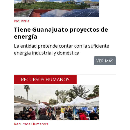
Empresa en Querétaro
Industria
Requiere:
Tiene Guanajuato proyectos de
REFACCIONES PARA
energía
MAQUINARIA INDUSTRIAL
La entidad pretende contar con la suficiente
energía industrial y doméstica
Especificaciones:
Requisitos: Otorgar condiciones de
VER MÁS
crédito acordes a las políticas del
grupo, contar con instalaciones
RECURSOS HUMANOS
cercanas a la región y otorgar
referencias comerciales.
Aplicar al Requerimiento
Recursos Humanos
Empresa en Querétaro