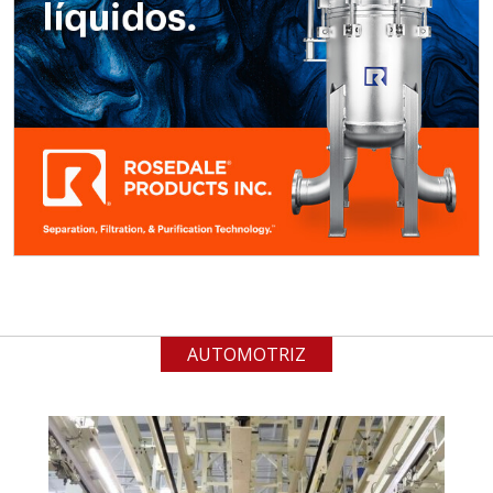
MATERIALES PARA SELLOS DE
BATERÍAS DE LITIO
Especificaciones:
Para vehículos eléctricos.
Requisitos: Garantizar composición
química y origen adecuados
(especialmente para grafito) y
contar con sistemas de calidad y
gestión ambiental.
Aplicar al Requerimiento
AUTOMOTRIZ
Empresa en Jalisco
Requiere:
ALAMBRE DE INCONEL