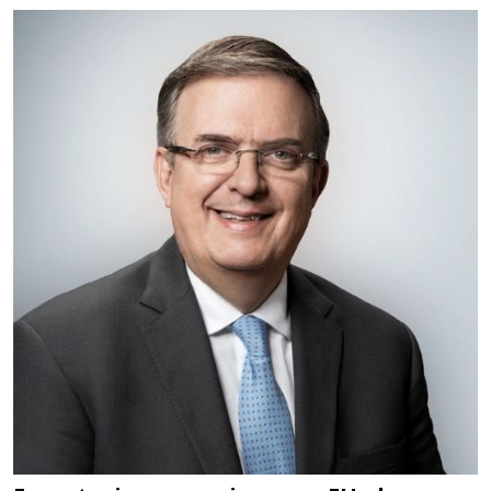
Requiere:
HERRAMIENTAS DE CORTE
Especificaciones:
HSS, CON RECUBRIMIENTO,
CARBURO, RIMAS, ENDMILLS,
BROCAS, LIMAS, ETC
Aplicar al Requerimiento
Empresa en Querétaro
Requiere:
HERRAMIENTAS DE TORQUE
Especificaciones:
TORQUE CONTROLADO,
MECANICOS, ELECTRONICOS,