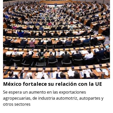
EN MANO
Especificaciones:
cualquiera
Aplicar al Requerimiento
Empresa en Jalisco
Requiere:
LOGÍSTICA
Especificaciones:
cualquiera
México fortalece su relación con la UE
Aplicar al Requerimiento
Se espera un aumento en las exportaciones
agropecuarias, de industria automotriz, autopartes y
otros sectores
Empresa en Querétaro