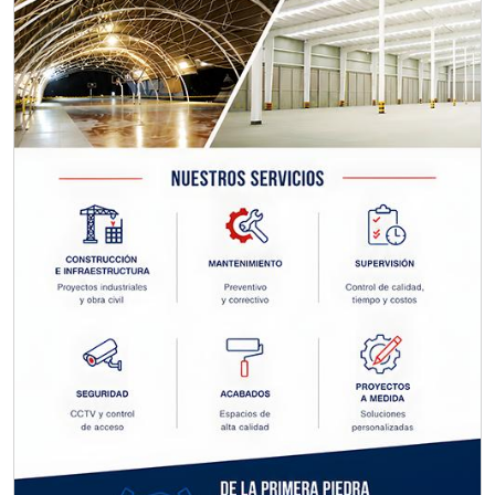
crédito acordes a las políticas del
grupo, contar con instalaciones
cercanas a la región y otorgar
referencias comerciales.
Aplicar al Requerimiento
Empresa en Querétaro
Requiere:
CONSULTORÍAS DE
RECURSOS HUMANOS
Especificaciones:
Requisitos: Otorgar condiciones de
crédito acordes a las políticas del
grupo, contar con instalaciones