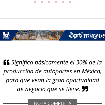
para grafito) y contar con sistemas
de calidad y gestión ambiental.
Aplicar al Requerimiento
Empresa en Jalisco
Requiere:
GRAFITO LAMINADO EN
Significa básicamente el 30% de la
ROLLO
producción de autopartes en México,
Especificaciones:
Requisitos: Garantizar composición
para que vean la gran oportunidad
química y origen adecuados
de negocio que se tiene.
(especialmente para grafito) y
contar con sistemas de calidad y
NOTA COMPLETA
gestión ambiental.