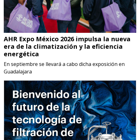
Requiere:
MATERIALES PARA SELLOS DE
SISTEMAS DE ESCAPE
AHR Expo México 2026 impulsa la nueva
Especificaciones:
era de la climatización y la eficiencia
Requisitos: Garantizar composición
energética
química y origen adecuados
En septiembre se llevará a cabo dicha exposición en
(especialmente para grafito) y
Guadalajara
contar con sistemas de calidad y
gestión ambiental.
Aplicar al Requerimiento
Empresa en Jalisco
Requiere: