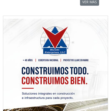
VER MÁS
RECTIFICADORAS
Especificaciones:
Requisitos: Otorgar condiciones de
crédito acordes a las políticas del
grupo, contar con instalaciones
cercanas a la región y otorgar
referencias comerciales.
Aplicar al Requerimiento
Empresa en Querétaro
Requiere:
TORNILLERÍA INDUSTRIAL
Especificaciones:
Requisitos: Otorgar condiciones de