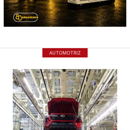
Especificaciones:
Requisitos: Garantizar composición
química y origen adecuados
(especialmente para grafito) y
contar con sistemas de calidad y
gestión ambiental.
AUTOMOTRIZ
Aplicar al Requerimiento
Empresa en Jalisco
Requiere:
ACERO INOXIDABLE
Especificaciones:
Incluyendo grado 304. Requisitos:
Garantizar composición química y