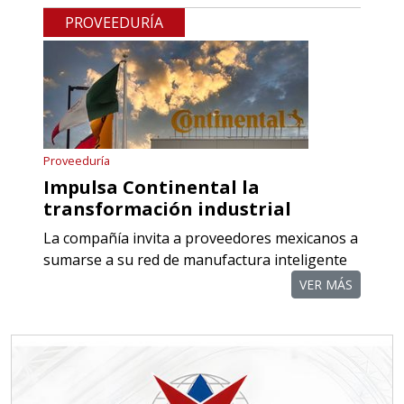
COMPONENTES PARA
PROVEEDURÍA
RECTIFICADORAS
Especificaciones:
Requisitos: Otorgar condiciones de
crédito acordes a las políticas del
grupo, contar con instalaciones
Proveeduría
cercanas a la región y otorgar
Impulsa Continental la
referencias comerciales.
transformación industrial
La compañía invita a proveedores mexicanos a
Aplicar al Requerimiento
sumarse a su red de manufactura inteligente
VER MÁS
Empresa en Querétaro
Requiere:
TORNILLERÍA INDUSTRIAL
Especificaciones: