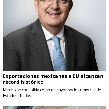
DIGITALES, MULTIPLICADORES,
PARA PUNTAS,
Aplicar al Requerimiento
Empresa en Estado de México
Requiere:
SCRAP
Especificaciones:
Somos Proveedores de GESTION
DE RESIDUOS Y DESTRUCCION
Exportaciones mexicanas a EU alcanzan
récord histórico
FISCAL
México se consolida como el mayor socio comercial de
Aplicar al Requerimiento
Estados Unidos.