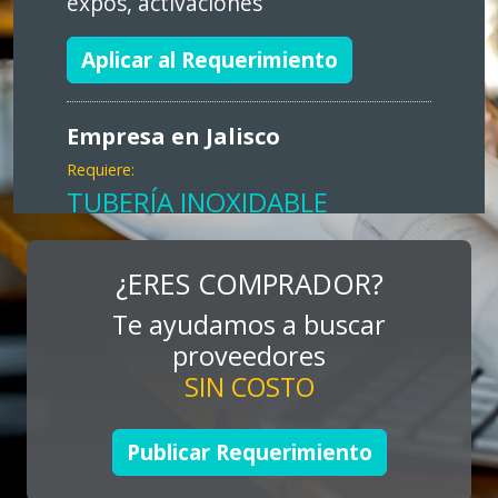
expos, activaciones
Aplicar al Requerimiento
Empresa en Jalisco
Requiere:
TUBERÍA INOXIDABLE
Especificaciones:
cualquiera
¿ERES COMPRADOR?
Te ayudamos a buscar
Aplicar al Requerimiento
proveedores
SIN COSTO
Empresa en Jalisco
Requiere:
Publicar Requerimiento
LOGÍSTICA DE CARGA LLAVE