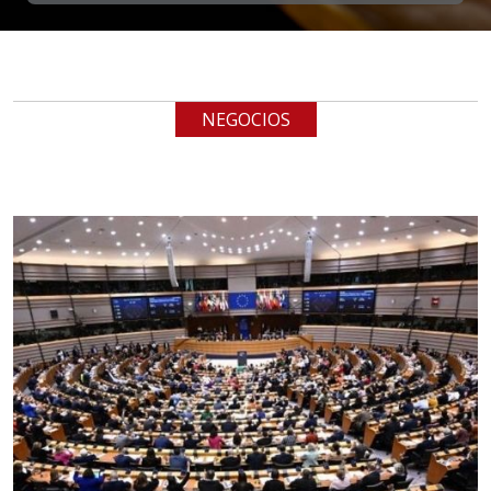
EN MANO
Especificaciones:
cualquiera
NEGOCIOS
Aplicar al Requerimiento
Empresa en Jalisco
Requiere:
LOGÍSTICA
Especificaciones:
cualquiera
Aplicar al Requerimiento
Empresa en Querétaro