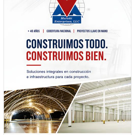
Requisitos: Otorgar condiciones de
crédito acordes a las políticas del
grupo, contar con instalaciones
cercanas a la región y otorgar
referencias comerciales.
Aplicar al Requerimiento
Empresa en Querétaro
Requiere:
CONSULTORÍAS DE
RECURSOS HUMANOS
Especificaciones:
Requisitos: Otorgar condiciones de
crédito acordes a las políticas del