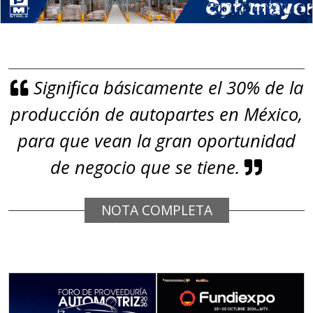
gestión ambiental.
Aplicar al Requerimiento
Significa básicamente el 30% de la
Empresa en Jalisco
producción de autopartes en México,
Requiere:
GRAFITO
para que vean la gran oportunidad
Especificaciones:
de negocio que se tiene.
De alta pureza y composición
química específica. Requisitos:
NOTA COMPLETA
Garantizar composición química y
origen adecuados (especialmente
para grafito) y contar con sistemas
de calidad y gestión ambiental.
Aplicar al Requerimiento