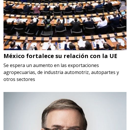
Requiere:
HERRAMIENTAS DE CORTE
Especificaciones:
HSS, CON RECUBRIMIENTO,
CARBURO, RIMAS, ENDMILLS,
BROCAS, LIMAS, ETC
México fortalece su relación con la UE
Aplicar al Requerimiento
Se espera un aumento en las exportaciones
agropecuarias, de industria automotriz, autopartes y
otros sectores
Empresa en Querétaro
Requiere:
HERRAMIENTAS DE TORQUE
Especificaciones:
TORQUE CONTROLADO,
MECANICOS, ELECTRONICOS,