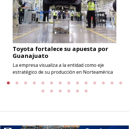
origen adecuados (especialmente
para grafito) y contar con sistemas
de calidad y gestión ambiental.
Aplicar al Requerimiento
Toyota fortalece su apuesta por
Empresa en Jalisco
Guanajuato
Requiere:
La empresa visualiza a la entidad como eje
GRAFITO LAMINADO EN
estratégico de su producción en Norteamérica
ROLLO
Especificaciones:
Requisitos: Garantizar composición
química y origen adecuados
(especialmente para grafito) y
contar con sistemas de calidad y