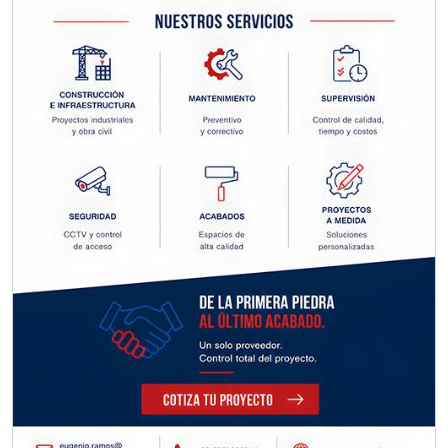
grupo, contar con instalaciones
cercanas a la región y otorgar
referencias comerciales.
Aplicar al Requerimiento
Empresa en Querétaro
Requiere:
REFACCIONES PARA
MAQUINARIA INDUSTRIAL
Especificaciones:
Requisitos: Otorgar condiciones de
crédito acordes a las políticas del
grupo, contar con instalaciones
cercanas a la región y otorgar