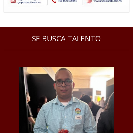
referencias comerciales.
Aplicar al Requerimiento
SE BUSCA TALENTO
Empresa en Querétaro
Requiere:
CONFORMADO DE ALAMBRE
Especificaciones:
Requisitos: Contar con ISO
9001:2015 e IATF 16949.
Aplicar al Requerimiento
Empresa en Querétaro
Requiere: