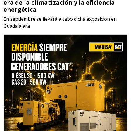
era de la climatización y la eficiencia
MATERIALES PARA SELLOS DE
energética
BATERÍAS DE LITIO
En septiembre se llevará a cabo dicha exposición en
Guadalajara
Especificaciones:
Para vehículos eléctricos.
Requisitos: Garantizar composición
química y origen adecuados
(especialmente para grafito) y
contar con sistemas de calidad y
gestión ambiental.
Aplicar al Requerimiento
Empresa en Jalisco
Requiere:
ALAMBRE DE INCONEL