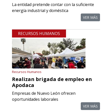
Empresa en Querétaro
La entidad pretende contar con la suficiente
Requiere:
energía industrial y doméstica
REFACCIONES PARA
VER MÁS
PROCESOS DE MAQUINADO
RECURSOS HUMANOS
Especificaciones:
Requisitos: Otorgar condiciones de
crédito acordes a las políticas del
grupo, contar con instalaciones
cercanas a la región y otorgar
referencias comerciales.
Recursos Humanos
Realizan brigada de empleo en
Aplicar al Requerimiento
Apodaca
Empresas de Nuevo León ofrecen
Empresa en Querétaro
oportunidades laborales
Requiere:
VER MÁS