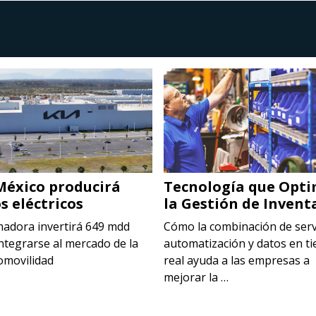
México producirá
Tecnología que Opti
s eléctricos
la Gestión de Invent
madora invertirá 649 mdd
Cómo la combinación de serv
ntegrarse al mercado de la
automatización y datos en t
omovilidad
real ayuda a las empresas a
mejorar la …