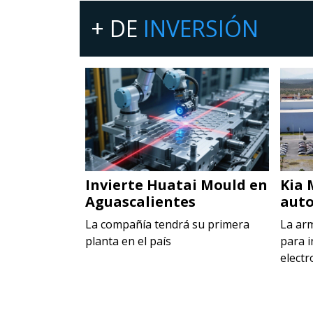
+ DE
INVERSIÓN
 en Toluca
Invierte Huatai Mould en
Kia 
Aguascalientes
auto
ecer la
rca Maggi
La compañía tendrá su primera
La ar
planta en el país
para i
electr