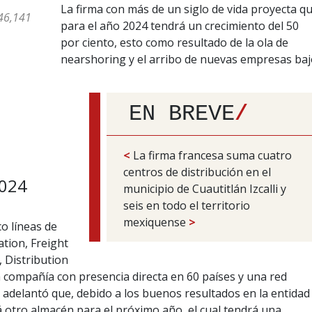
La firma con más de un siglo de vida proyecta q
 46,141
para el año 2024 tendrá un crecimiento del 50
por ciento, esto como resultado de la ola de
nearshoring y el arribo de nuevas empresas baj
EN BREVE
/
<
La firma francesa suma cuatro
centros de distribución en el
2024
municipio de Cuautitlán Izcalli y
seis en todo el territorio
mexiquense
>
co líneas de
tion, Freight
, Distribution
 compañía con presencia directa en 60 países y una red
 adelantó que, debido a los buenos resultados en la entidad
á otro almacén para el próximo año, el cual tendrá una