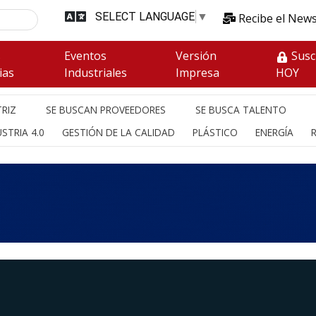
SELECT LANGUAGE
▼
Recibe el News
s
Eventos
Versión
Susc
ias
Industriales
Impresa
HOY
RIZ
SE BUSCAN PROVEEDORES
SE BUSCA TALENTO
STRIA 4.0
GESTIÓN DE LA CALIDAD
PLÁSTICO
ENERGÍA