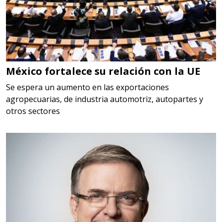
Especificaciones:
HSS, CON RECUBRIMIENTO,
CARBURO, RIMAS, ENDMILLS,
BROCAS, LIMAS, ETC
México fortalece su relación con la UE
Aplicar al Requerimiento
Se espera un aumento en las exportaciones
agropecuarias, de industria automotriz, autopartes y
otros sectores
Empresa en Querétaro
Requiere:
HERRAMIENTAS DE TORQUE
Especificaciones:
TORQUE CONTROLADO,
MECANICOS, ELECTRONICOS,
DIGITALES, MULTIPLICADORES,
PARA PUNTAS,