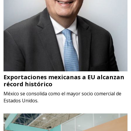
Aplicar al Requerimiento
Empresa en Estado de México
Requiere:
SCRAP
Especificaciones:
Somos Proveedores de GESTION
DE RESIDUOS Y DESTRUCCION
Exportaciones mexicanas a EU alcanzan
récord histórico
FISCAL
México se consolida como el mayor socio comercial de
Aplicar al Requerimiento
Estados Unidos.
Empresa en Jalisco
Requiere: