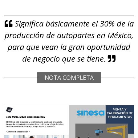
Aplicar al Requerimiento
Significa básicamente el 30% de la
Empresa en Jalisco
producción de autopartes en México,
Requiere:
GRAFITO
para que vean la gran oportunidad
Especificaciones:
de negocio que se tiene.
De alta pureza y composición
química específica. Requisitos:
NOTA COMPLETA
Garantizar composición química y
origen adecuados (especialmente
para grafito) y contar con sistemas
de calidad y gestión ambiental.
Aplicar al Requerimiento