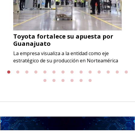
de calidad y gestión ambiental.
Aplicar al Requerimiento
Toyota fortalece su apuesta por
Empresa en Jalisco
Guanajuato
Requiere:
La empresa visualiza a la entidad como eje
GRAFITO LAMINADO EN
estratégico de su producción en Norteamérica
ROLLO
Especificaciones:
Requisitos: Garantizar composición
química y origen adecuados
(especialmente para grafito) y
contar con sistemas de calidad y
gestión ambiental.