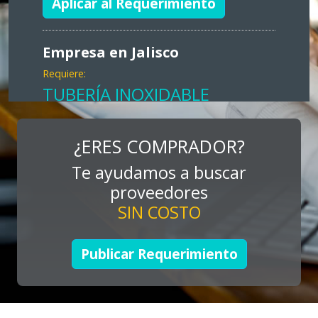
Aplicar al Requerimiento
Empresa en Jalisco
Requiere:
TUBERÍA INOXIDABLE
Especificaciones:
cualquiera
¿ERES COMPRADOR?
Te ayudamos a buscar
Aplicar al Requerimiento
proveedores
SIN COSTO
Empresa en Jalisco
Requiere:
Publicar Requerimiento
LOGÍSTICA DE CARGA LLAVE
EN MANO