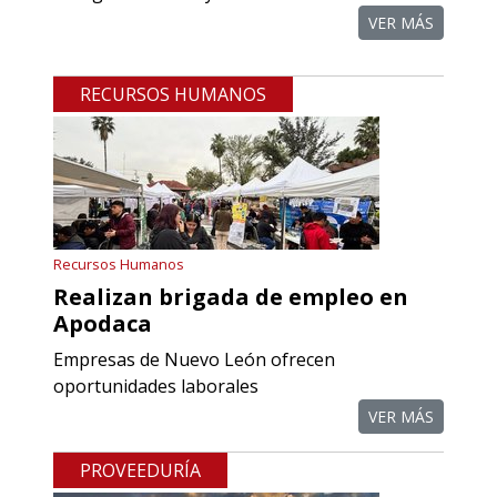
REFACCIONES PARA
VER MÁS
PROCESOS DE MAQUINADO
RECURSOS HUMANOS
Especificaciones:
Requisitos: Otorgar condiciones de
crédito acordes a las políticas del
grupo, contar con instalaciones
cercanas a la región y otorgar
referencias comerciales.
Recursos Humanos
Realizan brigada de empleo en
Aplicar al Requerimiento
Apodaca
Empresas de Nuevo León ofrecen
Empresa en Querétaro
oportunidades laborales
Requiere:
VER MÁS
COMPONENTES PARA
PROVEEDURÍA
RECTIFICADORAS