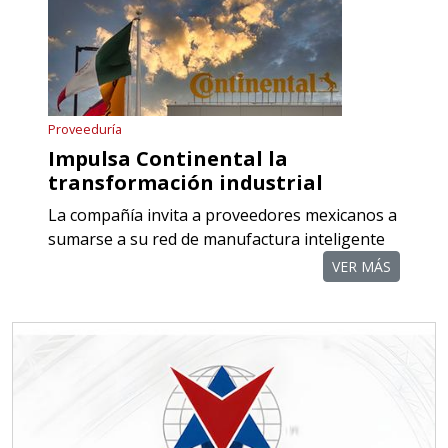
Especificaciones:
Requisitos: Otorgar condiciones de
crédito acordes a las políticas del
grupo, contar con instalaciones
Proveeduría
cercanas a la región y otorgar
Impulsa Continental la
referencias comerciales.
transformación industrial
La compañía invita a proveedores mexicanos a
Aplicar al Requerimiento
sumarse a su red de manufactura inteligente
VER MÁS
Empresa en Querétaro
Requiere:
TORNILLERÍA INDUSTRIAL
Especificaciones:
Requisitos: Otorgar condiciones de
crédito acordes a las políticas del