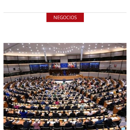
Especificaciones:
cualquiera
NEGOCIOS
Aplicar al Requerimiento
Empresa en Jalisco
Requiere:
LOGÍSTICA
Especificaciones:
cualquiera
Aplicar al Requerimiento
Empresa en Querétaro
Requiere:
HERRAMIENTAS DE CORTE