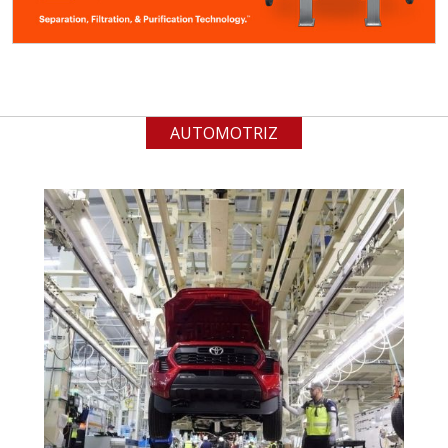
química y origen adecuados
(especialmente para grafito) y
contar con sistemas de calidad y
gestión ambiental.
AUTOMOTRIZ
Aplicar al Requerimiento
Empresa en Jalisco
Requiere:
ACERO INOXIDABLE
Especificaciones:
Incluyendo grado 304. Requisitos:
Garantizar composición química y
origen adecuados (especialmente
para grafito) y contar con sistemas