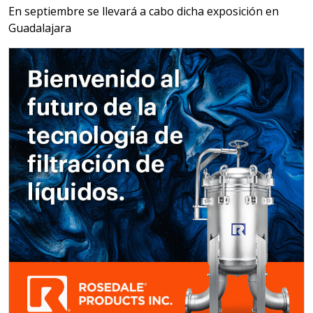
BATERÍAS DE LITIO
En septiembre se llevará a cabo dicha exposición en
Guadalajara
Especificaciones:
Para vehículos eléctricos.
Requisitos: Garantizar composición
química y origen adecuados
(especialmente para grafito) y
contar con sistemas de calidad y
gestión ambiental.
Aplicar al Requerimiento
Empresa en Jalisco
Requiere:
ALAMBRE DE INCONEL
Especificaciones:
Requisitos: Garantizar composición