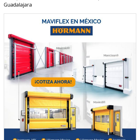
Especificaciones:
Guadalajara
Para vehículos eléctricos.
Requisitos: Garantizar composición
química y origen adecuados
(especialmente para grafito) y
contar con sistemas de calidad y
gestión ambiental.
Aplicar al Requerimiento
Empresa en Jalisco
Requiere:
ALAMBRE DE INCONEL
Especificaciones:
Requisitos: Garantizar composición
química y origen adecuados