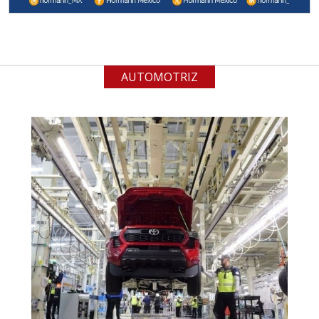
(especialmente para grafito) y
contar con sistemas de calidad y
gestión ambiental.
AUTOMOTRIZ
Aplicar al Requerimiento
Empresa en Jalisco
Requiere:
ACERO INOXIDABLE
Especificaciones:
Incluyendo grado 304. Requisitos:
Garantizar composición química y
origen adecuados (especialmente
para grafito) y contar con sistemas
de calidad y gestión ambiental.