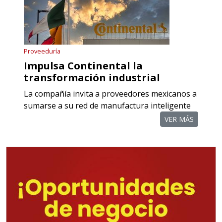
Requisitos: Otorgar condiciones de
crédito acordes a las políticas del
grupo, contar con instalaciones
cercanas a la región y otorgar
Proveeduría
referencias comerciales.
Impulsa Continental la
transformación industrial
Aplicar al Requerimiento
La compañía invita a proveedores mexicanos a
sumarse a su red de manufactura inteligente
VER MÁS
Empresa en Querétaro
Requiere:
TORNILLERÍA INDUSTRIAL
Especificaciones:
Requisitos: Otorgar condiciones de
crédito acordes a las políticas del
grupo, contar con instalaciones