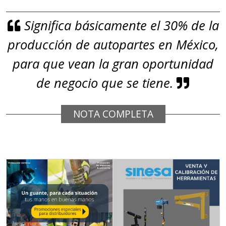
Empresa en Jalisco
Significa básicamente el 30% de la
Requiere:
producción de autopartes en México,
GRAFITO
para que vean la gran oportunidad
Especificaciones:
de negocio que se tiene.
De alta pureza y composición
química específica. Requisitos:
Garantizar composición química y
NOTA COMPLETA
origen adecuados (especialmente
para grafito) y contar con sistemas
de calidad y gestión ambiental.
Aplicar al Requerimiento
Empresa en Querétaro