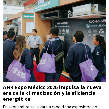
SISTEMAS DE ESCAPE
Especificaciones:
Requisitos: Garantizar composición
química y origen adecuados
(especialmente para grafito) y
contar con sistemas de calidad y
gestión ambiental.
Aplicar al Requerimiento
Empresa en Jalisco
Requiere:
AHR Expo México 2026 impulsa la nueva
MATERIALES PARA SELLOS DE
era de la climatización y la eficiencia
energética
BATERÍAS DE LITIO
En septiembre se llevará a cabo dicha exposición en