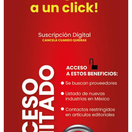
cercanas a la región y otorgar
referencias comerciales.
Aplicar al Requerimiento
Empresa en Querétaro
Requiere:
CONSULTORÍAS DE
RECURSOS HUMANOS
Especificaciones:
Requisitos: Otorgar condiciones de
crédito acordes a las políticas del
grupo, contar con instalaciones
cercanas a la región y otorgar
referencias comerciales.