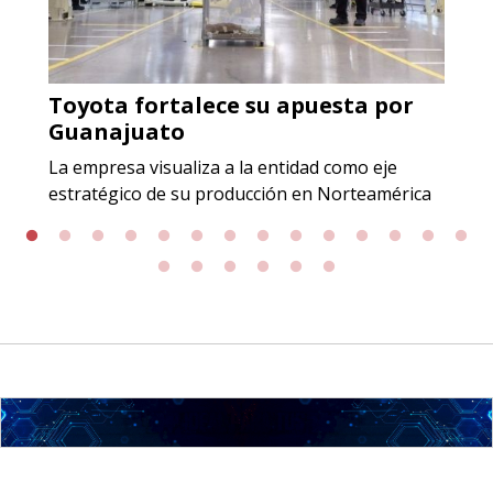
Aplicar al Requerimiento
Toyota fortalece su apuesta por
Empresa en Jalisco
Guanajuato
Requiere:
La empresa visualiza a la entidad como eje
GRAFITO LAMINADO EN
estratégico de su producción en Norteamérica
ROLLO
Especificaciones:
Requisitos: Garantizar composición
química y origen adecuados
(especialmente para grafito) y
contar con sistemas de calidad y
gestión ambiental.
Aplicar al Requerimiento