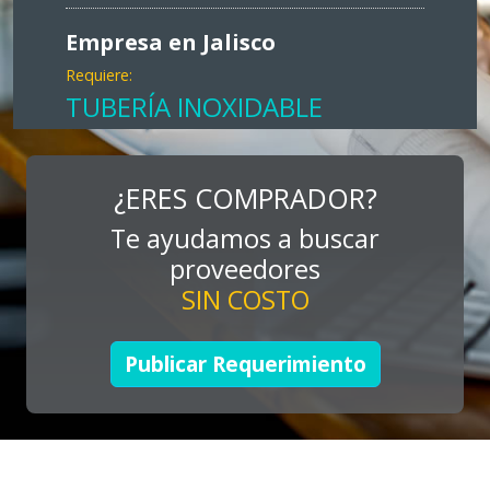
Empresa en Jalisco
Requiere:
TUBERÍA INOXIDABLE
Especificaciones:
cualquiera
¿ERES COMPRADOR?
Aplicar al Requerimiento
Te ayudamos a buscar
proveedores
SIN COSTO
Empresa en Jalisco
Requiere:
Publicar Requerimiento
LOGÍSTICA DE CARGA LLAVE
EN MANO
Especificaciones:
cualquiera