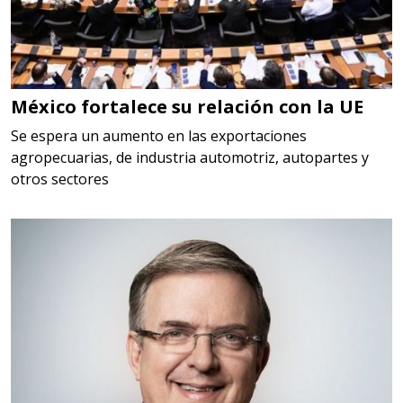
Especificaciones:
HSS, CON RECUBRIMIENTO,
CARBURO, RIMAS, ENDMILLS,
BROCAS, LIMAS, ETC
México fortalece su relación con la UE
Aplicar al Requerimiento
Se espera un aumento en las exportaciones
agropecuarias, de industria automotriz, autopartes y
Empresa en Querétaro
otros sectores
Requiere:
HERRAMIENTAS DE TORQUE
Especificaciones:
TORQUE CONTROLADO,
MECANICOS, ELECTRONICOS,
DIGITALES, MULTIPLICADORES,
PARA PUNTAS,