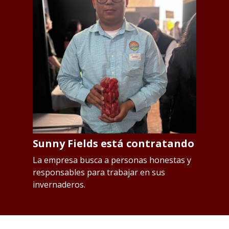
Sunny Fields está contratando
S
p
os
La empresa busca a personas honestas y
responsables para trabajar en sus
L
invernaderos.
Qu