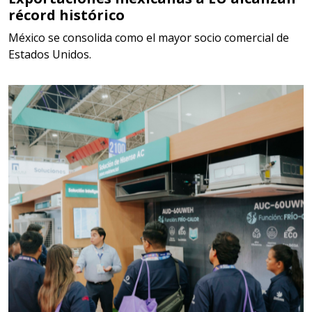
récord histórico
FISCAL
México se consolida como el mayor socio comercial de
Aplicar al Requerimiento
Estados Unidos.
Empresa en Jalisco
Requiere:
MATERIALES PARA SELLOS DE
SISTEMAS DE ESCAPE
Especificaciones:
Requisitos: Garantizar composición
química y origen adecuados
(especialmente para grafito) y
contar con sistemas de calidad y
gestión ambiental.