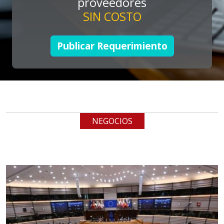
proveedores
SIN COSTO
Empresa en Jalisco
Requiere:
Publicar Requerimiento
LOGÍSTICA DE CARGA LLAVE
EN MANO
Especificaciones:
cualquiera
NEGOCIOS
Aplicar al Requerimiento
Empresa en Jalisco
Requiere:
LOGÍSTICA
Especificaciones: