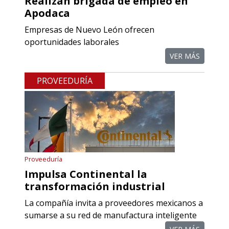
Realizan brigada de empleo en
Aplicar al Requerimiento
Apodaca
Empresas de Nuevo León ofrecen
Empresa en Querétaro
oportunidades laborales
Requiere:
VER MÁS
COMPONENTES PARA
PROVEEDURÍA
RECTIFICADORAS
Especificaciones:
Requisitos: Otorgar condiciones de
crédito acordes a las políticas del
grupo, contar con instalaciones
Proveeduría
cercanas a la región y otorgar
Impulsa Continental la
referencias comerciales.
transformación industrial
La compañía invita a proveedores mexicanos a
Aplicar al Requerimiento
sumarse a su red de manufactura inteligente