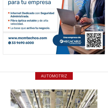
Empresa en Jalisco
Requiere:
ALAMBRE DE INCONEL
Especificaciones:
Requisitos: Garantizar composición
química y origen adecuados
(especialmente para grafito) y
contar con sistemas de calidad y
gestión ambiental.
AUTOMOTRIZ
Aplicar al Requerimiento
Empresa en Jalisco
Requiere: