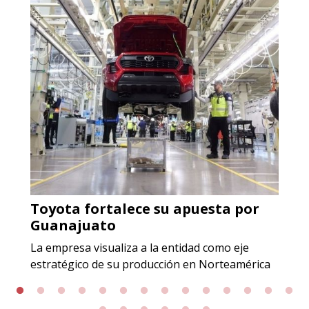
ACERO INOXIDABLE
Especificaciones:
Incluyendo grado 304. Requisitos:
Garantizar composición química y
origen adecuados (especialmente
para grafito) y contar con sistemas
de calidad y gestión ambiental.
Aplicar al Requerimiento
Toyota fortalece su apuesta por
Empresa en Jalisco
Guanajuato
Requiere:
La empresa visualiza a la entidad como eje
GRAFITO LAMINADO EN
estratégico de su producción en Norteamérica
ROLLO