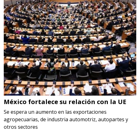
cualquiera
Aplicar al Requerimiento
Empresa en Querétaro
Requiere:
HERRAMIENTAS DE CORTE
Especificaciones:
HSS, CON RECUBRIMIENTO,
CARBURO, RIMAS, ENDMILLS,
BROCAS, LIMAS, ETC
México fortalece su relación con la UE
Aplicar al Requerimiento
Se espera un aumento en las exportaciones
agropecuarias, de industria automotriz, autopartes y
otros sectores
Empresa en Querétaro
Requiere: