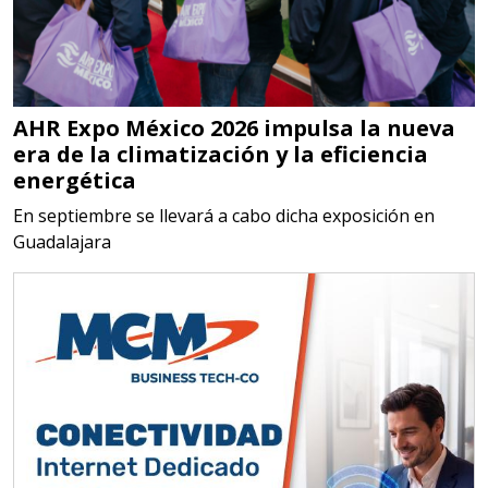
Aplicar al Requerimiento
Empresa en Jalisco
AHR Expo México 2026 impulsa la nueva
Requiere:
era de la climatización y la eficiencia
MATERIALES PARA SELLOS DE
energética
BATERÍAS DE LITIO
En septiembre se llevará a cabo dicha exposición en
Guadalajara
Especificaciones:
Para vehículos eléctricos.
Requisitos: Garantizar composición
química y origen adecuados
(especialmente para grafito) y
contar con sistemas de calidad y
gestión ambiental.
Aplicar al Requerimiento