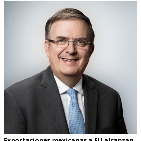
HERRAMIENTAS DE TORQUE
Especificaciones:
TORQUE CONTROLADO,
MECANICOS, ELECTRONICOS,
DIGITALES, MULTIPLICADORES,
PARA PUNTAS,
Aplicar al Requerimiento
Empresa en Estado de México
Requiere:
SCRAP
Especificaciones:
Somos Proveedores de GESTION
DE RESIDUOS Y DESTRUCCION
Exportaciones mexicanas a EU alcanzan