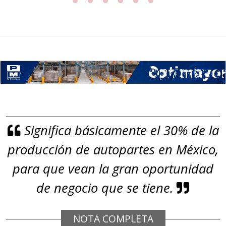
Especificaciones:
Requisitos: Garantizar composición
química y origen adecuados
(especialmente para grafito) y
contar con sistemas de calidad y
gestión ambiental.
Aplicar al Requerimiento
Significa básicamente el 30% de la
Empresa en Jalisco
producción de autopartes en México,
Requiere:
GRAFITO
para que vean la gran oportunidad
Especificaciones:
de negocio que se tiene.
De alta pureza y composición
química específica. Requisitos:
NOTA COMPLETA
Garantizar composición química y