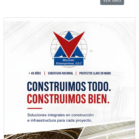
VER MÁS
Empresa en Querétaro
Requiere:
TORNILLERÍA INDUSTRIAL
Especificaciones:
Requisitos: Otorgar condiciones de
crédito acordes a las políticas del
grupo, contar con instalaciones
cercanas a la región y otorgar
referencias comerciales.
Aplicar al Requerimiento
Empresa en Querétaro
Requiere:
CONSULTORÍAS DE