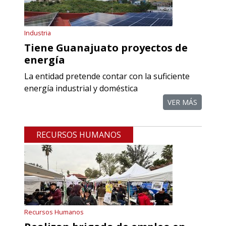
referencias comerciales.
Aplicar al Requerimiento
Industria
Tiene Guanajuato proyectos de
energía
Empresa en Querétaro
La entidad pretende contar con la suficiente
Requiere:
energía industrial y doméstica
REFACCIONES PARA
VER MÁS
PROCESOS DE MAQUINADO
RECURSOS HUMANOS
Especificaciones:
Requisitos: Otorgar condiciones de
crédito acordes a las políticas del
grupo, contar con instalaciones
cercanas a la región y otorgar
referencias comerciales.
Recursos Humanos