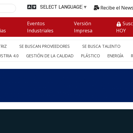
SELECT LANGUAGE
▼
Recibe el News
s
Eventos
Versión
Susc
ias
Industriales
Impresa
HOY
RIZ
SE BUSCAN PROVEEDORES
SE BUSCA TALENTO
STRIA 4.0
GESTIÓN DE LA CALIDAD
PLÁSTICO
ENERGÍA