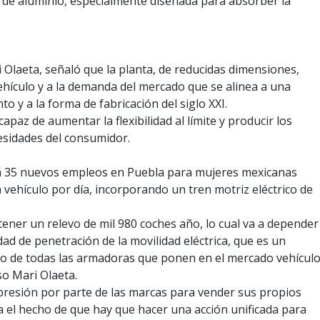
 de aluminio, especialmente diseñada para absorber la
Olaeta, señaló que la planta, de reducidas dimensiones,
ehículo y a la demanda del mercado que se alinea a una
o y a la forma de fabricación del siglo XXI.
 capaz de aumentar la flexibilidad al límite y producir los
esidades del consumidor.
rá 35 nuevos empleos en Puebla para mujeres mexicanas
vehículo por día, incorporando un tren motriz eléctrico de
 tener un relevo de mil 980 coches año, lo cual va a depender
d de penetración de la movilidad eléctrica, que es un
o de todas las armadoras que ponen en el mercado vehícul
so Mari Olaeta.
r presión por parte de las marcas para vender sus propios
 el hecho de que hay que hacer una acción unificada para