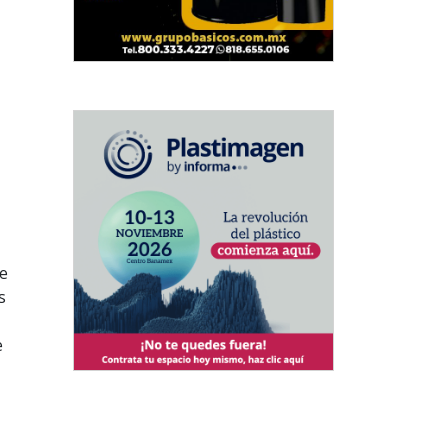
de
s
e