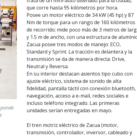
trata de un mini-auto diseñado para la ciudad,
que corre hasta 95 kilómetros por hora.
Posee un motor eléctrico de 34 kW (45 hp) y 87
Nm de torque para un rango de 160 kilómetros
de recorrido; mide poco más de 3 metros de lar
y 1.5 m de ancho, con una estructura de aluminio
Zacua posee tres modos de manejo: ECO,
Standard y Sprint. La tracción es delantera y la
transmisión se da de manera directa: Drive,
Neutral y Reversa.
En su interior destacan asientos tipo cubo con
ajuste eléctrico, sistema de sonido de alta
fidelidad, pantalla táctil con conexión bluetooth,
navegación, acceso a e-mail, redes sociales e
incluso teléfono integrado. Las primeras
esponde
unidades serían entregadas en mayo.
e
El tren motriz eléctrico de Zacua (motor,
transmisión, controlador, inversor, cableado y