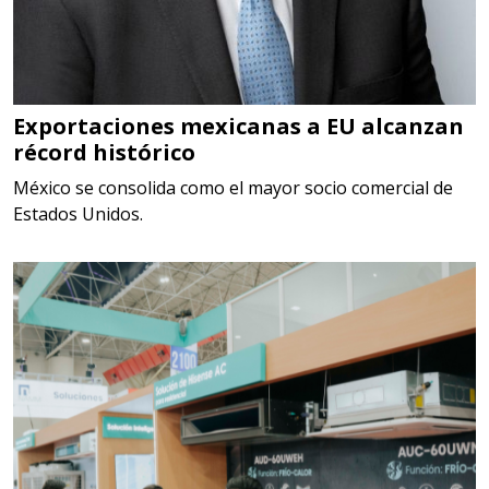
Especificaciones:
TORQUE CONTROLADO,
MECANICOS, ELECTRONICOS,
DIGITALES, MULTIPLICADORES,
Exportaciones mexicanas a EU alcanzan
récord histórico
PARA PUNTAS,
México se consolida como el mayor socio comercial de
Aplicar al Requerimiento
Estados Unidos.
Empresa en Estado de México
Requiere:
SCRAP
Especificaciones:
Somos Proveedores de GESTION
DE RESIDUOS Y DESTRUCCION
FISCAL