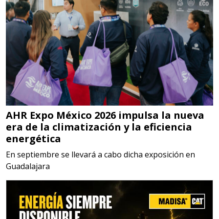
Aplicar al Requerimiento
Empresa en Jalisco
Requiere:
MATERIALES PARA SELLOS DE
SISTEMAS DE ESCAPE
AHR Expo México 2026 impulsa la nueva
Especificaciones:
era de la climatización y la eficiencia
Requisitos: Garantizar composición
energética
química y origen adecuados
En septiembre se llevará a cabo dicha exposición en
(especialmente para grafito) y
Guadalajara
contar con sistemas de calidad y
gestión ambiental.
Aplicar al Requerimiento