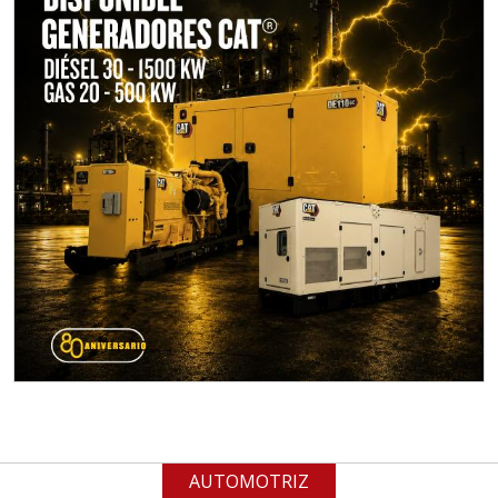
Empresa en Jalisco
Requiere:
MATERIALES PARA SELLOS DE
BATERÍAS DE LITIO
Especificaciones:
Para vehículos eléctricos.
Requisitos: Garantizar composición
química y origen adecuados
(especialmente para grafito) y
contar con sistemas de calidad y
gestión ambiental.
Aplicar al Requerimiento
AUTOMOTRIZ