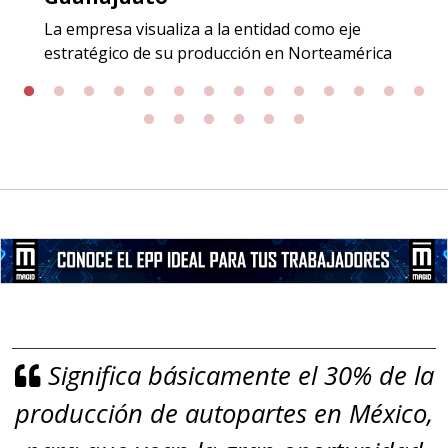
Especificaciones:
La empresa visualiza a la entidad como eje
Incluyendo grado 304. Requisitos:
estratégico de su producción en Norteamérica
Garantizar composición química y
origen adecuados (especialmente
para grafito) y contar con sistemas
de calidad y gestión ambiental.
Aplicar al Requerimiento
Empresa en Jalisco
Requiere:
GRAFITO LAMINADO EN
Significa básicamente el 30% de la
ROLLO
producción de autopartes en México,
Especificaciones:
Requisitos: Garantizar composición