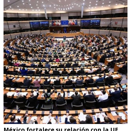
Empresa en Jalisco
Requiere:
LOGÍSTICA DE CARGA LLAVE
EN MANO
Especificaciones:
cualquiera
Aplicar al Requerimiento
Empresa en Jalisco
Requiere:
LOGÍSTICA
Especificaciones:
cualquiera
México fortalece su relación con la UE