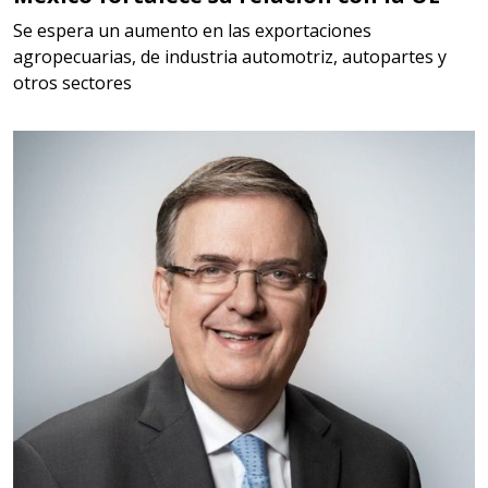
Aplicar al Requerimiento
Se espera un aumento en las exportaciones
agropecuarias, de industria automotriz, autopartes y
otros sectores
Empresa en Querétaro
Requiere:
HERRAMIENTAS DE CORTE
Especificaciones:
HSS, CON RECUBRIMIENTO,
CARBURO, RIMAS, ENDMILLS,
BROCAS, LIMAS, ETC
Aplicar al Requerimiento
Empresa en Querétaro
Requiere:
HERRAMIENTAS DE TORQUE