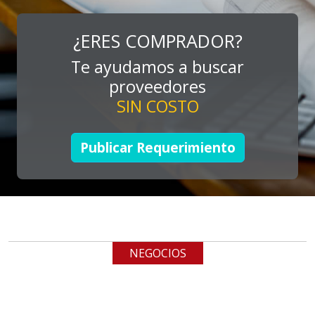
MARKETING
Especificaciones:
¿ERES COMPRADOR?
Consultoría, promocionales, stands,
Te ayudamos a buscar
expos, activaciones
proveedores
SIN COSTO
Aplicar al Requerimiento
Publicar Requerimiento
Empresa en Jalisco
Requiere:
TUBERÍA INOXIDABLE
Especificaciones:
cualquiera
NEGOCIOS
Aplicar al Requerimiento