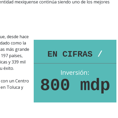
 entidad mexiquense continúa siendo uno de los mejores
ue, desde hace
idado como la
das más grande
EN CIFRAS
/
 197 países,
icas y 339 mil
 éxito.
Inversión:
800 mdp
 con un Centro
 en Toluca y