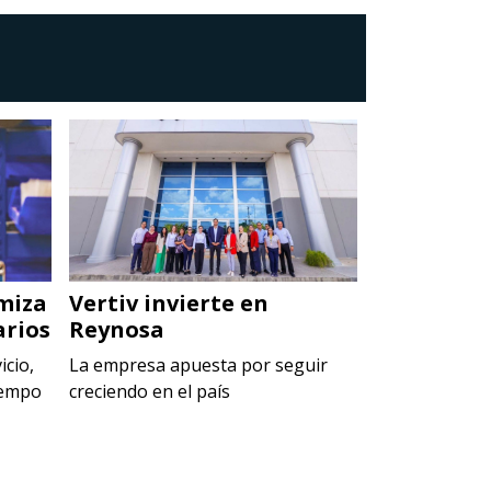
miza
Vertiv invierte en
Penta Par
arios
Reynosa
arranca c
icio,
La empresa apuesta por seguir
El nuevo recin
iempo
creciendo en el país
conformado p
industriales