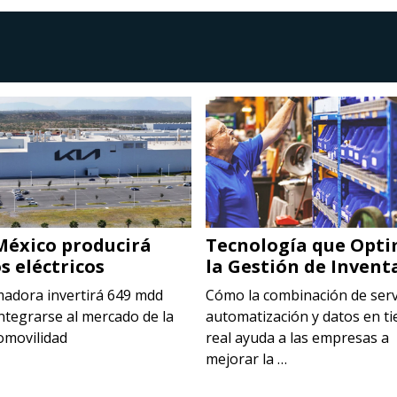
México producirá
Tecnología que Opti
s eléctricos
la Gestión de Invent
madora invertirá 649 mdd
Cómo la combinación de serv
ntegrarse al mercado de la
automatización y datos en t
omovilidad
real ayuda a las empresas a
mejorar la …