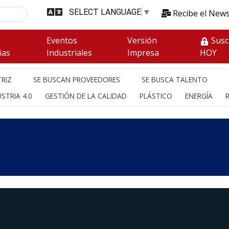
SELECT LANGUAGE
▼
Recibe el News
s
Eventos
Versión
Susc
ias
Industriales
Impresa
HOY
RIZ
SE BUSCAN PROVEEDORES
SE BUSCA TALENTO
STRIA 4.0
GESTIÓN DE LA CALIDAD
PLÁSTICO
ENERGÍA