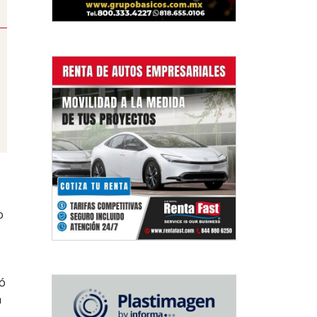
o
s
ió
a