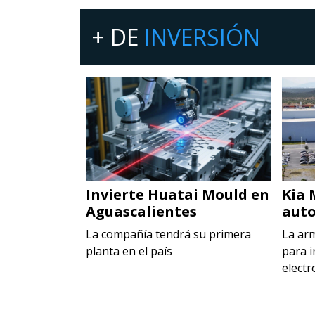
+ DE
INVERSIÓN
 en Toluca
Invierte Huatai Mould en
Kia 
Aguascalientes
auto
ecer la
rca Maggi
La compañía tendrá su primera
La ar
planta en el país
para i
electr