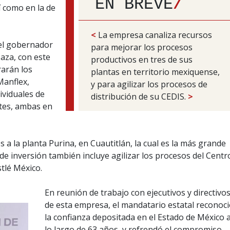
EN BREVE
/
sí como en la de
<
La empresa canaliza recursos
el gobernador
para mejorar los procesos
aza, con este
productivos en tres de sus
rarán los
plantas en territorio mexiquense,
Manflex,
y para agilizar los procesos de
ividuales de
distribución de su CEDIS.
>
ates, ambas en
 a la planta Purina, en Cuautitlán, la cual es la más grande
 de inversión también incluye agilizar los procesos del Centr
stlé México.
En reunión de trabajo con ejecutivos y directivo
de esta empresa, el mandatario estatal reconoc
la confianza depositada en el Estado de México 
lo largo de 63 años, y refrendó el compromiso