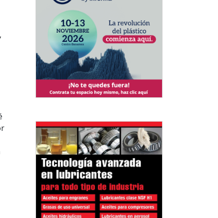
,
é
or
a