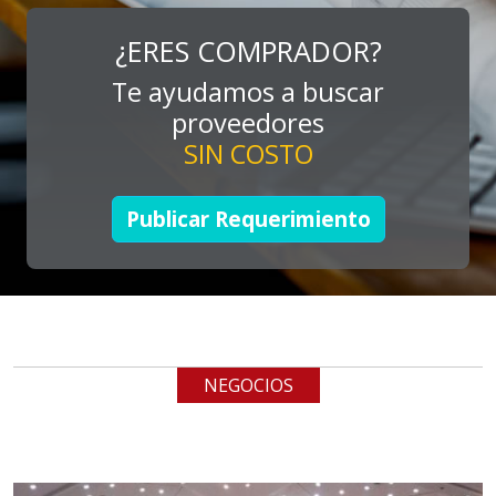
MARKETING
Especificaciones:
¿ERES COMPRADOR?
Consultoría, promocionales, stands,
Te ayudamos a buscar
expos, activaciones
proveedores
SIN COSTO
Aplicar al Requerimiento
Publicar Requerimiento
Empresa en Jalisco
Requiere:
TUBERÍA INOXIDABLE
Especificaciones:
cualquiera
NEGOCIOS
Aplicar al Requerimiento