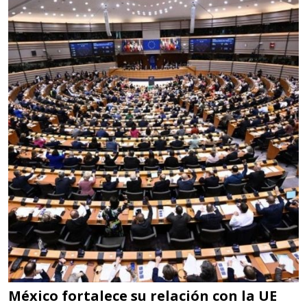
Empresa en Jalisco
Requiere:
LOGÍSTICA DE CARGA LLAVE
EN MANO
Especificaciones:
cualquiera
Aplicar al Requerimiento
Empresa en Jalisco
Requiere:
LOGÍSTICA
Especificaciones:
cualquiera
México fortalece su relación con la UE