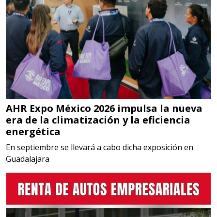
Aplicar al Requerimiento
Empresa en Jalisco
Requiere:
MATERIALES PARA SELLOS DE
SISTEMAS DE ESCAPE
AHR Expo México 2026 impulsa la nueva
Especificaciones:
era de la climatización y la eficiencia
Requisitos: Garantizar composición
energética
química y origen adecuados
En septiembre se llevará a cabo dicha exposición en
(especialmente para grafito) y
Guadalajara
contar con sistemas de calidad y
gestión ambiental.
Aplicar al Requerimiento