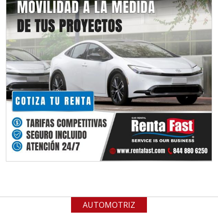
Empresa en Jalisco
Requiere:
MATERIALES PARA SELLOS DE
BATERÍAS DE LITIO
Especificaciones:
Para vehículos eléctricos.
Requisitos: Garantizar composición
química y origen adecuados
(especialmente para grafito) y
contar con sistemas de calidad y
gestión ambiental.
Aplicar al Requerimiento
AUTOMOTRIZ