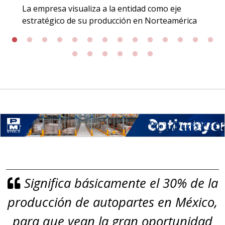
Especificaciones:
La empresa visualiza a la entidad como eje
Incluyendo grado 304. Requisitos:
estratégico de su producción en Norteamérica
Garantizar composición química y
origen adecuados (especialmente
para grafito) y contar con sistemas
de calidad y gestión ambiental.
Aplicar al Requerimiento
Empresa en Jalisco
Requiere:
GRAFITO LAMINADO EN
Significa básicamente el 30% de la
ROLLO
producción de autopartes en México,
Especificaciones:
Requisitos: Garantizar composición
para que vean la gran oportunidad