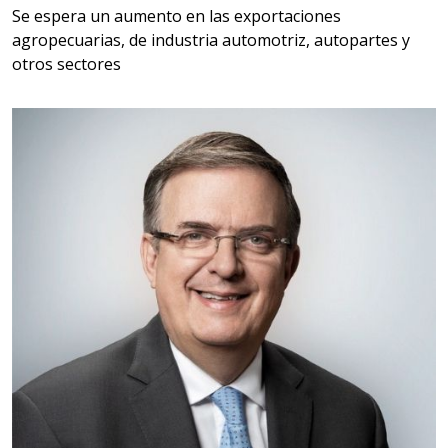
Aplicar al Requerimiento
Se espera un aumento en las exportaciones
agropecuarias, de industria automotriz, autopartes y
otros sectores
Empresa en Querétaro
Requiere:
HERRAMIENTAS DE CORTE
Especificaciones:
HSS, CON RECUBRIMIENTO,
CARBURO, RIMAS, ENDMILLS,
BROCAS, LIMAS, ETC
Aplicar al Requerimiento
Empresa en Querétaro
Requiere:
HERRAMIENTAS DE TORQUE