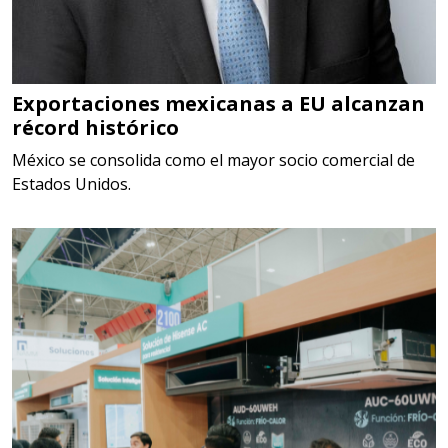
Especificaciones:
TORQUE CONTROLADO,
MECANICOS, ELECTRONICOS,
DIGITALES, MULTIPLICADORES,
Exportaciones mexicanas a EU alcanzan
récord histórico
PARA PUNTAS,
México se consolida como el mayor socio comercial de
Aplicar al Requerimiento
Estados Unidos.
Empresa en Estado de México
Requiere:
SCRAP
Especificaciones:
Somos Proveedores de GESTION
DE RESIDUOS Y DESTRUCCION
FISCAL