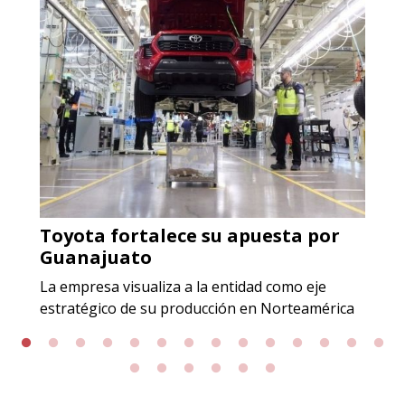
Especificaciones:
Incluyendo grado 304. Requisitos:
Garantizar composición química y
origen adecuados (especialmente
para grafito) y contar con sistemas
de calidad y gestión ambiental.
Aplicar al Requerimiento
Toyota fortalece su apuesta por
Empresa en Jalisco
Guanajuato
Requiere:
La empresa visualiza a la entidad como eje
GRAFITO LAMINADO EN
estratégico de su producción en Norteamérica
ROLLO
Especificaciones:
Requisitos: Garantizar composición