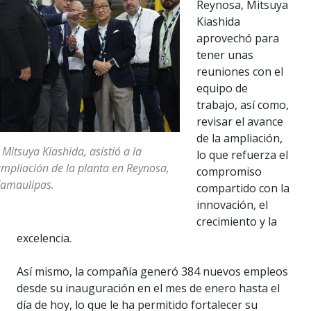
Reynosa, Mitsuya
Kiashida
aprovechó para
tener unas
reuniones con el
equipo de
trabajo, así como,
revisar el avance
de la ampliación,
 Mitsuya Kiashida, asistió a la
lo que refuerza el
mpliación de la planta en Reynosa,
compromiso
amaulipas.
compartido con la
innovación, el
crecimiento y la
excelencia.
Así mismo, la compañía generó 384 nuevos empleos
desde su inauguración en el mes de enero hasta el
día de hoy, lo que le ha permitido fortalecer su