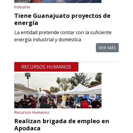
Aplicar al Requerimiento
Industria
Tiene Guanajuato proyectos de
energía
Empresa en Querétaro
La entidad pretende contar con la suficiente
Requiere:
energía industrial y doméstica
REFACCIONES PARA
VER MÁS
PROCESOS DE MAQUINADO
RECURSOS HUMANOS
Especificaciones:
Requisitos: Otorgar condiciones de
crédito acordes a las políticas del
grupo, contar con instalaciones
cercanas a la región y otorgar
referencias comerciales.
Recursos Humanos
Realizan brigada de empleo en
Aplicar al Requerimiento
Apodaca