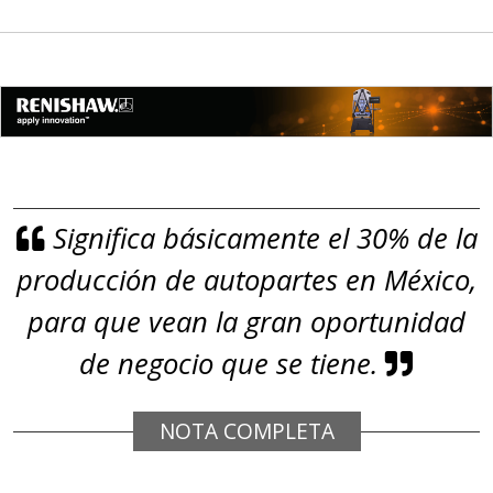
química y origen adecuados
(especialmente para grafito) y
contar con sistemas de calidad y
gestión ambiental.
Aplicar al Requerimiento
Significa básicamente el 30% de la
Empresa en Jalisco
producción de autopartes en México,
Requiere:
GRAFITO
para que vean la gran oportunidad
Especificaciones:
de negocio que se tiene.
De alta pureza y composición
química específica. Requisitos:
NOTA COMPLETA
Garantizar composición química y
origen adecuados (especialmente