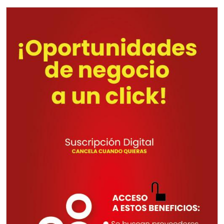
Requiere:
TORNILLERÍA INDUSTRIAL
Especificaciones:
Requisitos: Otorgar condiciones de
crédito acordes a las políticas del
grupo, contar con instalaciones
cercanas a la región y otorgar
referencias comerciales.
Aplicar al Requerimiento
Empresa en Querétaro
Requiere:
CONSULTORÍAS DE
RECURSOS HUMANOS