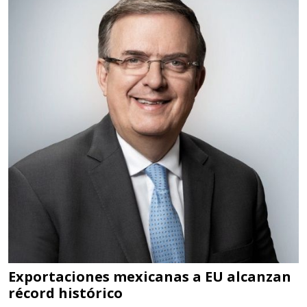
Especificaciones:
TORQUE CONTROLADO,
MECANICOS, ELECTRONICOS,
DIGITALES, MULTIPLICADORES,
PARA PUNTAS,
Aplicar al Requerimiento
Empresa en Estado de México
Requiere:
SCRAP
Especificaciones:
Somos Proveedores de GESTION
DE RESIDUOS Y DESTRUCCION
Exportaciones mexicanas a EU alcanzan
récord histórico
FISCAL