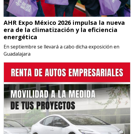
Empresa en Jalisco
AHR Expo México 2026 impulsa la nueva
Requiere:
era de la climatización y la eficiencia
MATERIALES PARA SELLOS DE
energética
BATERÍAS DE LITIO
En septiembre se llevará a cabo dicha exposición en
Guadalajara
Especificaciones:
Para vehículos eléctricos.
Requisitos: Garantizar composición
química y origen adecuados
(especialmente para grafito) y
contar con sistemas de calidad y
gestión ambiental.
Aplicar al Requerimiento