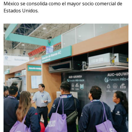
México se consolida como el mayor socio comercial de
Aplicar al Requerimiento
Estados Unidos.
Empresa en Jalisco
Requiere:
MATERIALES PARA SELLOS DE
SISTEMAS DE ESCAPE
Especificaciones:
Requisitos: Garantizar composición
química y origen adecuados
(especialmente para grafito) y
contar con sistemas de calidad y
gestión ambiental.
Aplicar al Requerimiento