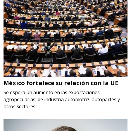
Aplicar al Requerimiento
Empresa en Querétaro
Requiere:
HERRAMIENTAS DE CORTE
Especificaciones:
HSS, CON RECUBRIMIENTO,
CARBURO, RIMAS, ENDMILLS,
BROCAS, LIMAS, ETC
México fortalece su relación con la UE
Aplicar al Requerimiento
Se espera un aumento en las exportaciones
agropecuarias, de industria automotriz, autopartes y
otros sectores
Empresa en Querétaro
Requiere:
HERRAMIENTAS DE TORQUE