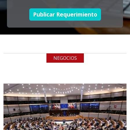
Empresa en Jalisco
Requiere:
Publicar Requerimiento
LOGÍSTICA DE CARGA LLAVE
EN MANO
Especificaciones:
cualquiera
NEGOCIOS
Aplicar al Requerimiento
Empresa en Jalisco
Requiere:
LOGÍSTICA
Especificaciones:
cualquiera