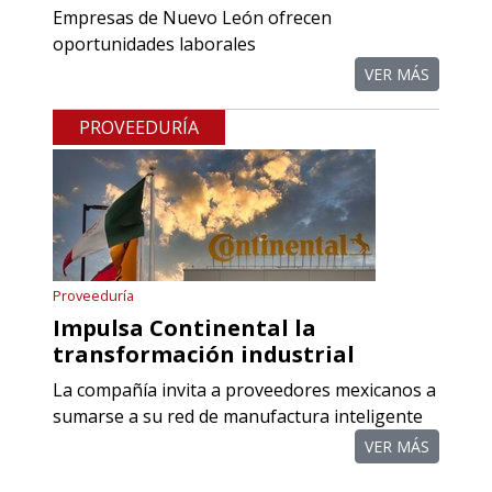
Empresas de Nuevo León ofrecen
Empresa en Querétaro
oportunidades laborales
Requiere:
VER MÁS
COMPONENTES PARA
PROVEEDURÍA
RECTIFICADORAS
Especificaciones:
Requisitos: Otorgar condiciones de
crédito acordes a las políticas del
grupo, contar con instalaciones
Proveeduría
cercanas a la región y otorgar
Impulsa Continental la
referencias comerciales.
transformación industrial
La compañía invita a proveedores mexicanos a
Aplicar al Requerimiento
sumarse a su red de manufactura inteligente
VER MÁS
Empresa en Querétaro