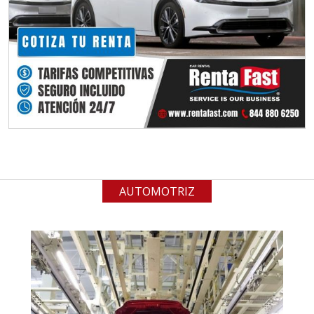
Empresa en Jalisco
Requiere:
ALAMBRE DE INCONEL
Especificaciones:
Requisitos: Garantizar composición
química y origen adecuados
(especialmente para grafito) y
contar con sistemas de calidad y
gestión ambiental.
AUTOMOTRIZ
Aplicar al Requerimiento
Empresa en Jalisco
Requiere:
ACERO INOXIDABLE