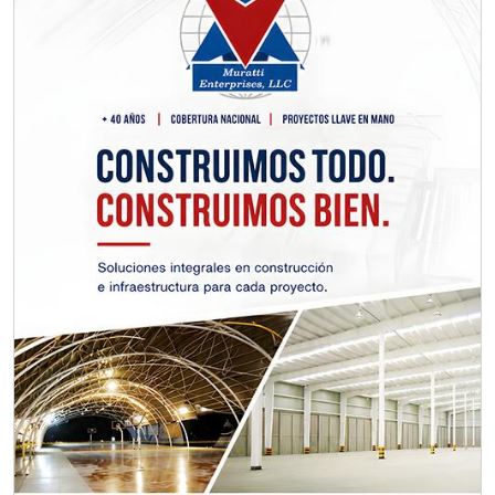
Requisitos: Otorgar condiciones de
crédito acordes a las políticas del
grupo, contar con instalaciones
cercanas a la región y otorgar
referencias comerciales.
Aplicar al Requerimiento
Empresa en Querétaro
Requiere:
CONSULTORÍAS DE
RECURSOS HUMANOS
Especificaciones:
Requisitos: Otorgar condiciones de
crédito acordes a las políticas del