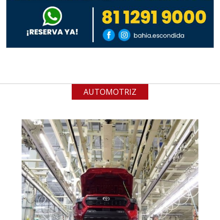
Especificaciones:
Requisitos: Garantizar composición
química y origen adecuados
(especialmente para grafito) y
contar con sistemas de calidad y
gestión ambiental.
AUTOMOTRIZ
Aplicar al Requerimiento
Empresa en Jalisco
Requiere:
ACERO INOXIDABLE
Especificaciones:
Incluyendo grado 304. Requisitos:
Garantizar composición química y