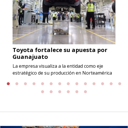
origen adecuados (especialmente
para grafito) y contar con sistemas
de calidad y gestión ambiental.
Aplicar al Requerimiento
Toyota fortalece su apuesta por
Empresa en Jalisco
Guanajuato
Requiere:
La empresa visualiza a la entidad como eje
GRAFITO LAMINADO EN
estratégico de su producción en Norteamérica
ROLLO
Especificaciones:
Requisitos: Garantizar composición
química y origen adecuados
(especialmente para grafito) y
contar con sistemas de calidad y