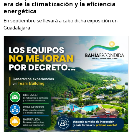
era de la climatización y la eficiencia
MATERIALES PARA SELLOS DE
energética
BATERÍAS DE LITIO
En septiembre se llevará a cabo dicha exposición en
Guadalajara
Especificaciones:
Para vehículos eléctricos.
Requisitos: Garantizar composición
química y origen adecuados
(especialmente para grafito) y
contar con sistemas de calidad y
gestión ambiental.
Aplicar al Requerimiento
Empresa en Jalisco
Requiere:
ALAMBRE DE INCONEL