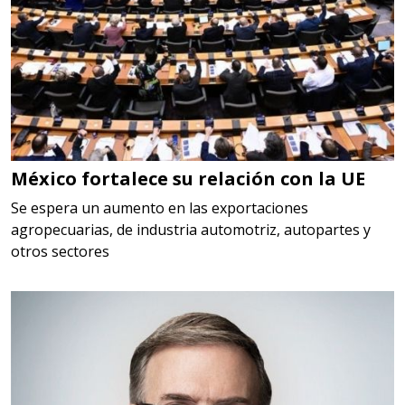
Requiere:
HERRAMIENTAS DE CORTE
Especificaciones:
HSS, CON RECUBRIMIENTO,
CARBURO, RIMAS, ENDMILLS,
BROCAS, LIMAS, ETC
México fortalece su relación con la UE
Aplicar al Requerimiento
Se espera un aumento en las exportaciones
agropecuarias, de industria automotriz, autopartes y
otros sectores
Empresa en Querétaro
Requiere:
HERRAMIENTAS DE TORQUE
Especificaciones:
TORQUE CONTROLADO,
MECANICOS, ELECTRONICOS,