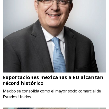
DIGITALES, MULTIPLICADORES,
PARA PUNTAS,
Aplicar al Requerimiento
Empresa en Estado de México
Requiere:
SCRAP
Especificaciones:
Somos Proveedores de GESTION
DE RESIDUOS Y DESTRUCCION
Exportaciones mexicanas a EU alcanzan
récord histórico
FISCAL
México se consolida como el mayor socio comercial de
Aplicar al Requerimiento
Estados Unidos.