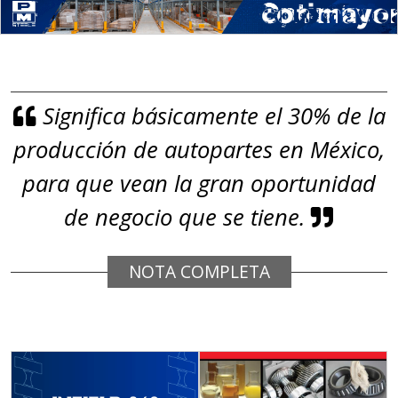
gestión ambiental.
Aplicar al Requerimiento
Significa básicamente el 30% de la
Empresa en Jalisco
producción de autopartes en México,
Requiere:
GRAFITO
para que vean la gran oportunidad
Especificaciones:
de negocio que se tiene.
De alta pureza y composición
química específica. Requisitos:
NOTA COMPLETA
Garantizar composición química y
origen adecuados (especialmente
para grafito) y contar con sistemas
de calidad y gestión ambiental.
Aplicar al Requerimiento