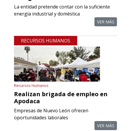
Empresa en Querétaro
La entidad pretende contar con la suficiente
Requiere:
energía industrial y doméstica
REFACCIONES PARA
VER MÁS
PROCESOS DE MAQUINADO
RECURSOS HUMANOS
Especificaciones:
Requisitos: Otorgar condiciones de
crédito acordes a las políticas del
grupo, contar con instalaciones
cercanas a la región y otorgar
referencias comerciales.
Recursos Humanos
Realizan brigada de empleo en
Aplicar al Requerimiento
Apodaca
Empresas de Nuevo León ofrecen
Empresa en Querétaro
oportunidades laborales
Requiere:
VER MÁS