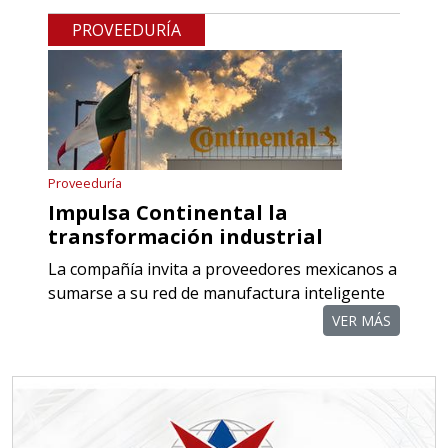
COMPONENTES PARA
PROVEEDURÍA
RECTIFICADORAS
Especificaciones:
Requisitos: Otorgar condiciones de
crédito acordes a las políticas del
grupo, contar con instalaciones
Proveeduría
cercanas a la región y otorgar
Impulsa Continental la
referencias comerciales.
transformación industrial
La compañía invita a proveedores mexicanos a
Aplicar al Requerimiento
sumarse a su red de manufactura inteligente
VER MÁS
Empresa en Querétaro
Requiere:
TORNILLERÍA INDUSTRIAL
Especificaciones: