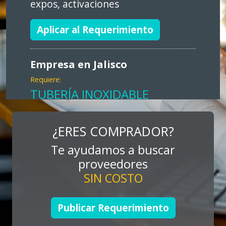
expos, activaciones
Aplicar al Requerimiento
Empresa en Jalisco
Requiere:
TUBERÍA INOXIDABLE
Especificaciones:
cualquiera
¿ERES COMPRADOR?
Te ayudamos a buscar
Aplicar al Requerimiento
proveedores
SIN COSTO
Empresa en Jalisco
Requiere:
Publicar Requerimiento
LOGÍSTICA DE CARGA LLAVE