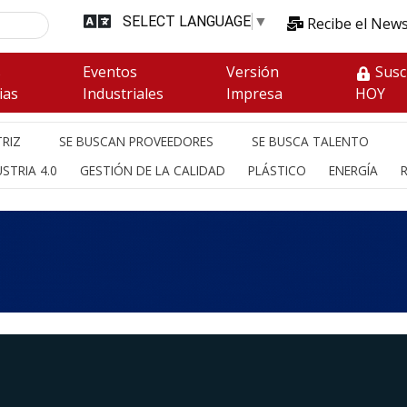
SELECT LANGUAGE
▼
Recibe el News
s
Eventos
Versión
Susc
ias
Industriales
Impresa
HOY
RIZ
SE BUSCAN PROVEEDORES
SE BUSCA TALENTO
STRIA 4.0
GESTIÓN DE LA CALIDAD
PLÁSTICO
ENERGÍA