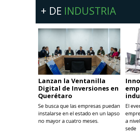
+ DE
INDUSTRIA
nología
Lanzan la Ventanilla
Inno
Digital de Inversiones en
emp
Querétaro
indu
iones
la edición más
Se busca que las empresas puedan
El eve
C
instalarse en el estado en un lapso
empre
no mayor a cuatro meses.
a nive
sede