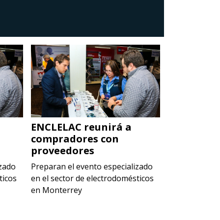
ENCLELAC reunirá a
ENCLELAC 
compradores con
comprado
proveedores
proveedor
izado
Preparan el evento especializado
Preparan el e
ticos
en el sector de electrodomésticos
en el sector 
en Monterrey
en Monterrey