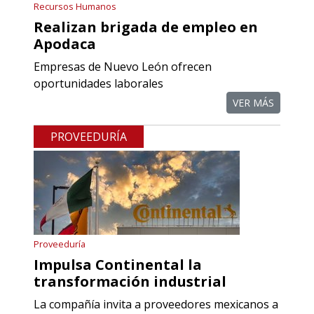
Recursos Humanos
Realizan brigada de empleo en
Aplicar al Requerimiento
Apodaca
Empresas de Nuevo León ofrecen
Empresa en Querétaro
oportunidades laborales
Requiere:
VER MÁS
COMPONENTES PARA
PROVEEDURÍA
RECTIFICADORAS
Especificaciones:
Requisitos: Otorgar condiciones de
crédito acordes a las políticas del
grupo, contar con instalaciones
Proveeduría
cercanas a la región y otorgar
Impulsa Continental la
referencias comerciales.
transformación industrial
La compañía invita a proveedores mexicanos a
Aplicar al Requerimiento