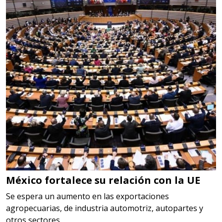
Especificaciones:
cualquiera
Aplicar al Requerimiento
Empresa en Querétaro
Requiere:
HERRAMIENTAS DE CORTE
Especificaciones:
HSS, CON RECUBRIMIENTO,
CARBURO, RIMAS, ENDMILLS,
BROCAS, LIMAS, ETC
México fortalece su relación con la UE
Aplicar al Requerimiento
Se espera un aumento en las exportaciones
agropecuarias, de industria automotriz, autopartes y
otros sectores