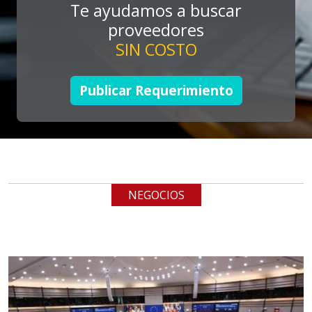
Te ayudamos a buscar
Aplicar al Requerimiento
proveedores
SIN COSTO
Empresa en Jalisco
Requiere:
Publicar Requerimiento
LOGÍSTICA DE CARGA LLAVE
EN MANO
Especificaciones:
cualquiera
NEGOCIOS
Aplicar al Requerimiento
Empresa en Jalisco
Requiere:
LOGÍSTICA