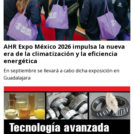
gestión ambiental.
Aplicar al Requerimiento
Empresa en Jalisco
AHR Expo México 2026 impulsa la nueva
Requiere:
era de la climatización y la eficiencia
MATERIALES PARA SELLOS DE
energética
BATERÍAS DE LITIO
En septiembre se llevará a cabo dicha exposición en
Guadalajara
Especificaciones:
Para vehículos eléctricos.
Requisitos: Garantizar composición
química y origen adecuados
(especialmente para grafito) y
contar con sistemas de calidad y
gestión ambiental.