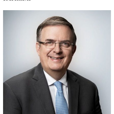
Empresa en Querétaro
Requiere:
HERRAMIENTAS DE TORQUE
Especificaciones:
TORQUE CONTROLADO,
MECANICOS, ELECTRONICOS,
DIGITALES, MULTIPLICADORES,
PARA PUNTAS,
Aplicar al Requerimiento
Empresa en Estado de México
Requiere:
SCRAP
Especificaciones: