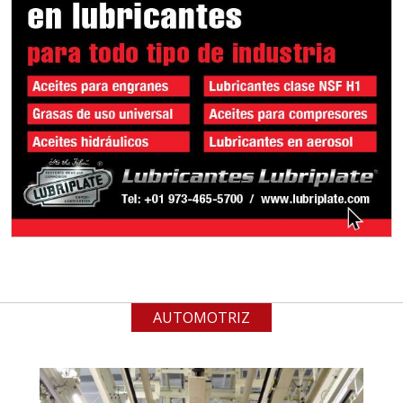
Aplicar al Requerimiento
Empresa en Jalisco
Requiere:
ALAMBRE DE INCONEL
Especificaciones:
Requisitos: Garantizar composición
química y origen adecuados
(especialmente para grafito) y
contar con sistemas de calidad y
gestión ambiental.
AUTOMOTRIZ
Aplicar al Requerimiento