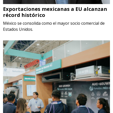
Somos Proveedores de GESTION
DE RESIDUOS Y DESTRUCCION
Exportaciones mexicanas a EU alcanzan
récord histórico
FISCAL
México se consolida como el mayor socio comercial de
Aplicar al Requerimiento
Estados Unidos.
Empresa en Jalisco
Requiere:
MATERIALES PARA SELLOS DE
SISTEMAS DE ESCAPE
Especificaciones:
Requisitos: Garantizar composición
química y origen adecuados
(especialmente para grafito) y
contar con sistemas de calidad y