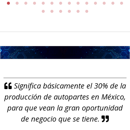
ROLLO
Especificaciones:
Requisitos: Garantizar composición
química y origen adecuados
(especialmente para grafito) y
contar con sistemas de calidad y
gestión ambiental.
Aplicar al Requerimiento
Significa básicamente el 30% de la
Empresa en Jalisco
producción de autopartes en México,
Requiere:
GRAFITO
para que vean la gran oportunidad
Especificaciones:
de negocio que se tiene.
De alta pureza y composición
química específica. Requisitos: