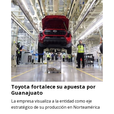
Empresa en Jalisco
Requiere:
ACERO INOXIDABLE
Especificaciones:
Incluyendo grado 304. Requisitos:
Garantizar composición química y
origen adecuados (especialmente
para grafito) y contar con sistemas
de calidad y gestión ambiental.
Aplicar al Requerimiento
Toyota fortalece su apuesta por
Empresa en Jalisco
Guanajuato
Requiere:
La empresa visualiza a la entidad como eje
GRAFITO LAMINADO EN
estratégico de su producción en Norteamérica