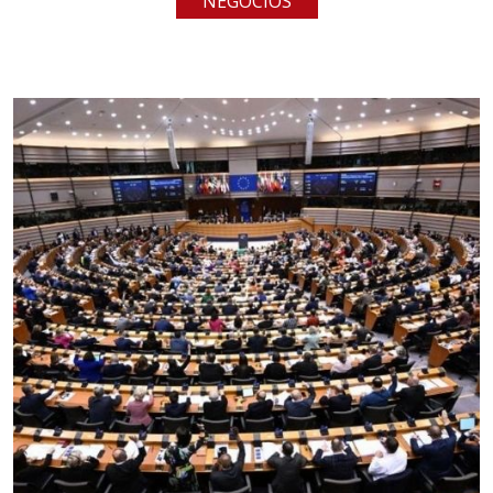
NEGOCIOS
Aplicar al Requerimiento
Empresa en Jalisco
Requiere:
LOGÍSTICA
Especificaciones:
cualquiera
Aplicar al Requerimiento
Empresa en Querétaro
Requiere:
HERRAMIENTAS DE CORTE
Especificaciones: