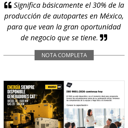
Significa básicamente el 30% de la
Empresa en Jalisco
producción de autopartes en México,
Requiere:
GRAFITO
para que vean la gran oportunidad
Especificaciones:
de negocio que se tiene.
De alta pureza y composición
química específica. Requisitos:
NOTA COMPLETA
Garantizar composición química y
origen adecuados (especialmente
para grafito) y contar con sistemas
de calidad y gestión ambiental.
Aplicar al Requerimiento
Empresa en Querétaro
Requiere: