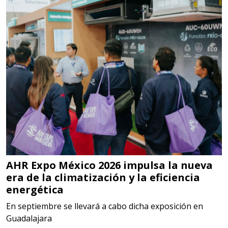
Especificaciones:
Requisitos: Garantizar composición
química y origen adecuados
(especialmente para grafito) y
contar con sistemas de calidad y
gestión ambiental.
Aplicar al Requerimiento
Empresa en Jalisco
AHR Expo México 2026 impulsa la nueva
Requiere:
era de la climatización y la eficiencia
MATERIALES PARA SELLOS DE
energética
BATERÍAS DE LITIO
En septiembre se llevará a cabo dicha exposición en
Guadalajara
Especificaciones: