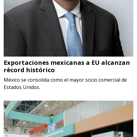
Empresa en Estado de México
Requiere:
SCRAP
Especificaciones:
Somos Proveedores de GESTION
DE RESIDUOS Y DESTRUCCION
Exportaciones mexicanas a EU alcanzan
récord histórico
FISCAL
México se consolida como el mayor socio comercial de
Aplicar al Requerimiento
Estados Unidos.
Empresa en Jalisco
Requiere:
MATERIALES PARA SELLOS DE
SISTEMAS DE ESCAPE