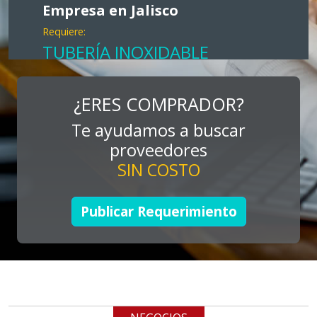
Empresa en Jalisco
Requiere:
TUBERÍA INOXIDABLE
Especificaciones:
cualquiera
¿ERES COMPRADOR?
Te ayudamos a buscar
Aplicar al Requerimiento
proveedores
SIN COSTO
Empresa en Jalisco
Requiere:
Publicar Requerimiento
LOGÍSTICA DE CARGA LLAVE
EN MANO
Especificaciones:
cualquiera