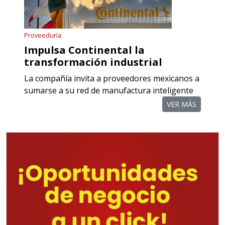
crédito acordes a las políticas del
grupo, contar con instalaciones
Proveeduría
cercanas a la región y otorgar
Impulsa Continental la
referencias comerciales.
transformación industrial
La compañía invita a proveedores mexicanos a
Aplicar al Requerimiento
sumarse a su red de manufactura inteligente
VER MÁS
Empresa en Querétaro
Requiere:
TORNILLERÍA INDUSTRIAL
Especificaciones:
Requisitos: Otorgar condiciones de
crédito acordes a las políticas del
grupo, contar con instalaciones
cercanas a la región y otorgar