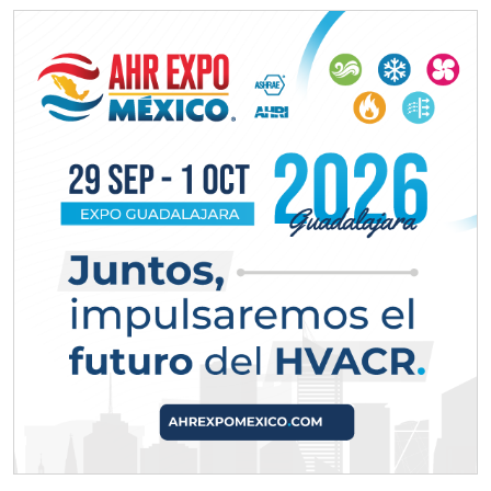
Para vehículos eléctricos.
Requisitos: Garantizar composición
química y origen adecuados
(especialmente para grafito) y
contar con sistemas de calidad y
gestión ambiental.
Aplicar al Requerimiento
Empresa en Jalisco
Requiere:
ALAMBRE DE INCONEL
Especificaciones:
Requisitos: Garantizar composición
química y origen adecuados
(especialmente para grafito) y