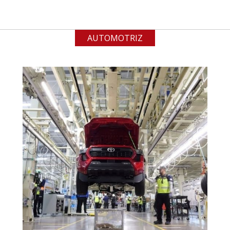
contar con sistemas de calidad y
gestión ambiental.
AUTOMOTRIZ
Aplicar al Requerimiento
Empresa en Jalisco
Requiere:
ACERO INOXIDABLE
Especificaciones:
Incluyendo grado 304. Requisitos:
Garantizar composición química y
origen adecuados (especialmente
para grafito) y contar con sistemas
de calidad y gestión ambiental.