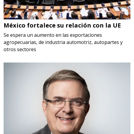
HSS, CON RECUBRIMIENTO,
CARBURO, RIMAS, ENDMILLS,
BROCAS, LIMAS, ETC
México fortalece su relación con la UE
Aplicar al Requerimiento
Se espera un aumento en las exportaciones
agropecuarias, de industria automotriz, autopartes y
otros sectores
Empresa en Querétaro
Requiere:
HERRAMIENTAS DE TORQUE
Especificaciones:
TORQUE CONTROLADO,
MECANICOS, ELECTRONICOS,
DIGITALES, MULTIPLICADORES,
PARA PUNTAS,
Aplicar al Requerimiento