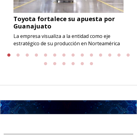
Aplicar al Requerimiento
Toyota fortalece su apuesta por
Empresa en Jalisco
Guanajuato
Requiere:
La empresa visualiza a la entidad como eje
GRAFITO LAMINADO EN
estratégico de su producción en Norteamérica
ROLLO
Especificaciones:
Requisitos: Garantizar composición
química y origen adecuados
(especialmente para grafito) y
contar con sistemas de calidad y
gestión ambiental.
Aplicar al Requerimiento