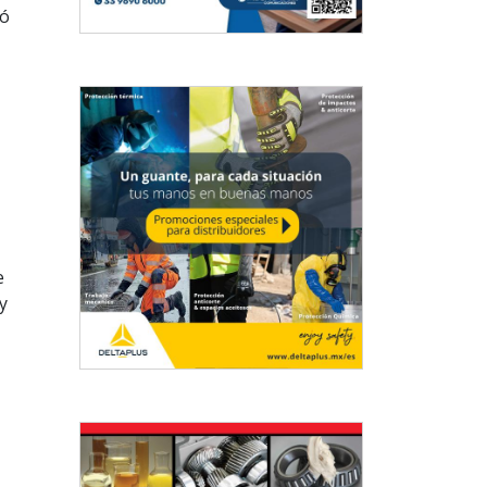
ió
e
y