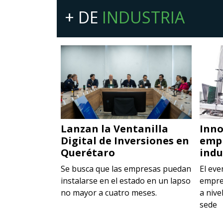
+ DE
INDUSTRIA
nología
Lanzan la Ventanilla
Inno
Digital de Inversiones en
emp
Querétaro
indu
iones
la edición más
Se busca que las empresas puedan
El eve
C
instalarse en el estado en un lapso
empre
no mayor a cuatro meses.
a nive
sede