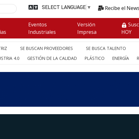
SELECT LANGUAGE
▼
Recibe el News
s
Eventos
Versión
Susc
ias
Industriales
Impresa
HOY
RIZ
SE BUSCAN PROVEEDORES
SE BUSCA TALENTO
STRIA 4.0
GESTIÓN DE LA CALIDAD
PLÁSTICO
ENERGÍA