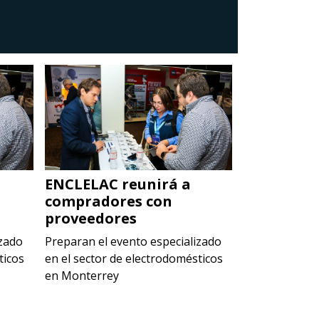
ENCLELAC reunirá a
ENCLELAC 
compradores con
comprado
proveedores
proveedor
izado
Preparan el evento especializado
Preparan el e
ticos
en el sector de electrodomésticos
en el sector 
en Monterrey
en Monterrey