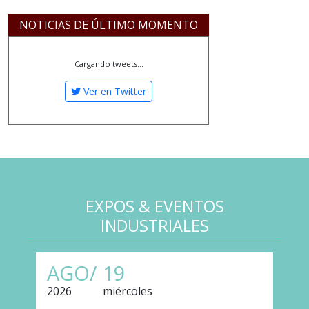
NOTICIAS DE ÚLTIMO MOMENTO
Cargando tweets...
Ver en Twitter
EXPOS & EVENTOS
INDUSTRIALES
AGO/
19
2026
miércoles
2