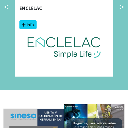
ENCLELAC
F
Info