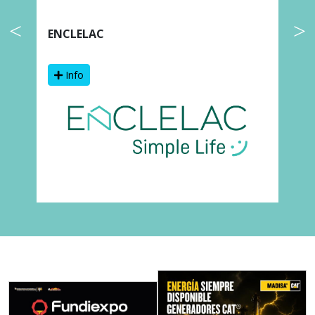
ENCLELAC
F
Info