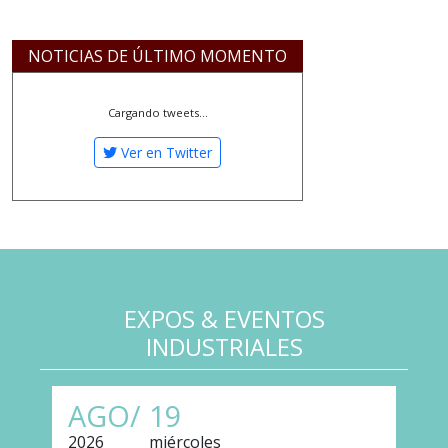
NOTICIAS DE ÚLTIMO MOMENTO
Cargando tweets...
Ver en Twitter
EXPOS & EVENTOS
INDUSTRIALES
AGO/
19
2026
miércoles
2