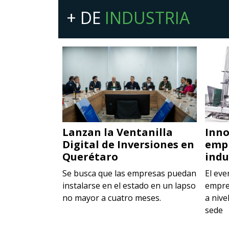
+ DE
INDUSTRIA
nología
Lanzan la Ventanilla
Inno
Digital de Inversiones en
emp
Querétaro
indu
iones
la edición más
Se busca que las empresas puedan
El eve
C
instalarse en el estado en un lapso
empre
no mayor a cuatro meses.
a nive
sede