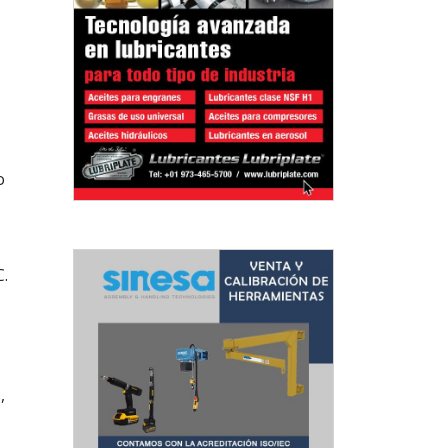
o
.
,