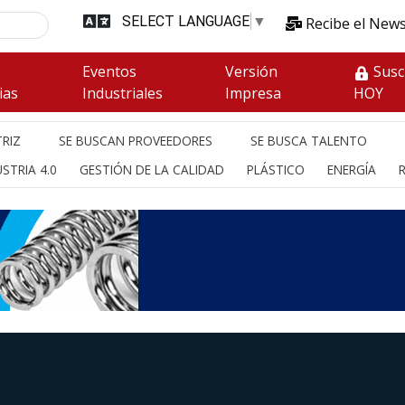
SELECT LANGUAGE
▼
Recibe el News
s
Eventos
Versión
Susc
ias
Industriales
Impresa
HOY
RIZ
SE BUSCAN PROVEEDORES
SE BUSCA TALENTO
STRIA 4.0
GESTIÓN DE LA CALIDAD
PLÁSTICO
ENERGÍA