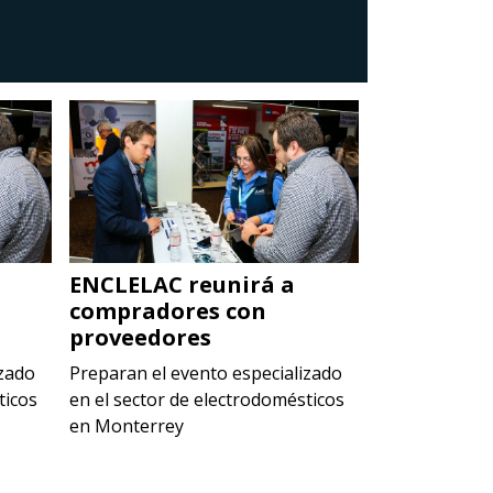
ENCLELAC reunirá a
ENCLELAC 
compradores con
comprado
proveedores
proveedor
izado
Preparan el evento especializado
Preparan el e
ticos
en el sector de electrodomésticos
en el sector 
en Monterrey
en Monterrey