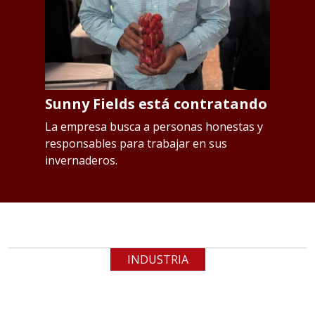
Sunny Fields está contratando
S
p
os
La empresa busca a personas honestas y
responsables para trabajar en sus
L
invernaderos.
Qu
INDUSTRIA