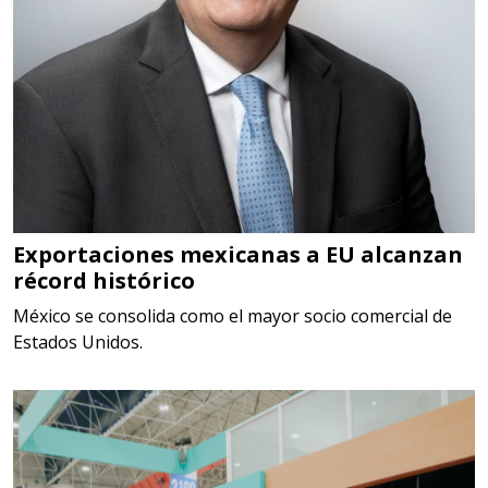
Aplicar al Requerimiento
Empresa en Estado de México
Requiere:
SCRAP
Especificaciones:
Somos Proveedores de GESTION
DE RESIDUOS Y DESTRUCCION
Exportaciones mexicanas a EU alcanzan
récord histórico
FISCAL
México se consolida como el mayor socio comercial de
Aplicar al Requerimiento
Estados Unidos.
Empresa en Jalisco
Requiere:
MATERIALES PARA SELLOS DE