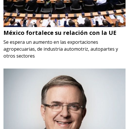
Especificaciones:
HSS, CON RECUBRIMIENTO,
CARBURO, RIMAS, ENDMILLS,
BROCAS, LIMAS, ETC
México fortalece su relación con la UE
Aplicar al Requerimiento
Se espera un aumento en las exportaciones
agropecuarias, de industria automotriz, autopartes y
otros sectores
Empresa en Querétaro
Requiere:
HERRAMIENTAS DE TORQUE
Especificaciones:
TORQUE CONTROLADO,
MECANICOS, ELECTRONICOS,
DIGITALES, MULTIPLICADORES,
PARA PUNTAS,