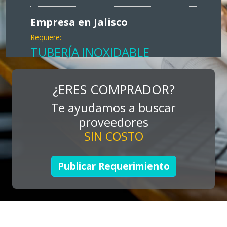
Empresa en Jalisco
Requiere:
TUBERÍA INOXIDABLE
Especificaciones:
cualquiera
¿ERES COMPRADOR?
Te ayudamos a buscar
Aplicar al Requerimiento
proveedores
SIN COSTO
Empresa en Jalisco
Requiere:
Publicar Requerimiento
LOGÍSTICA DE CARGA LLAVE
EN MANO
Especificaciones:
cualquiera