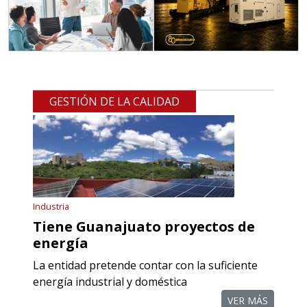
Requiere:
REFACCIONES PARA
MAQUINARIA INDUSTRIAL
Especificaciones:
Requisitos: Otorgar condiciones de
GESTIÓN DE LA CALIDAD
crédito acordes a las políticas del
grupo, contar con instalaciones
cercanas a la región y otorgar
referencias comerciales.
Aplicar al Requerimiento
Industria
Tiene Guanajuato proyectos de
energía
Empresa en Querétaro
La entidad pretende contar con la suficiente
Requiere:
energía industrial y doméstica
REFACCIONES PARA
VER MÁS