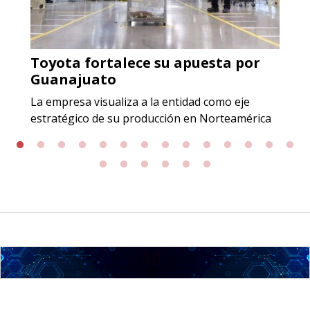
Aplicar al Requerimiento
Toyota fortalece su apuesta por
Empresa en Jalisco
Guanajuato
Requiere:
La empresa visualiza a la entidad como eje
GRAFITO LAMINADO EN
estratégico de su producción en Norteamérica
ROLLO
Especificaciones:
Requisitos: Garantizar composición
química y origen adecuados
(especialmente para grafito) y
contar con sistemas de calidad y
gestión ambiental.
Aplicar al Requerimiento