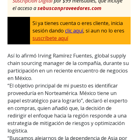
Suscripción Digital
por $99 mensuales, que incluye
el acceso a
sebuscanproveedores.com
Si ya tienes cuenta o eres cliente, inicia
sesión dando
clic aquí
, si aun no lo eres
suscríbete aquí
Así lo afirmó Irving Ramírez Fuentes, global supply
chain sourcing manager de la compañía, durante su
participación en un reciente encuentro de negocios
en México.
“El objetivo principal de mi puesto es identificar
proveeduría en Norteamérica. México tiene un
papel estratégico para lograrlo”, declaró el experto
en compras, quien añadió que, la decisión de
redirigir el enfoque hacia la región responde a una
estrategia de mitigación de riesgos y optimización
logística.
“Buscamos alejarnos de la dependencia de Asia por