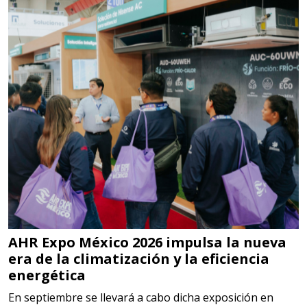
SISTEMAS DE ESCAPE
Especificaciones:
Requisitos: Garantizar composición
química y origen adecuados
(especialmente para grafito) y
contar con sistemas de calidad y
gestión ambiental.
Aplicar al Requerimiento
Empresa en Jalisco
AHR Expo México 2026 impulsa la nueva
Requiere:
era de la climatización y la eficiencia
MATERIALES PARA SELLOS DE
energética
BATERÍAS DE LITIO
En septiembre se llevará a cabo dicha exposición en