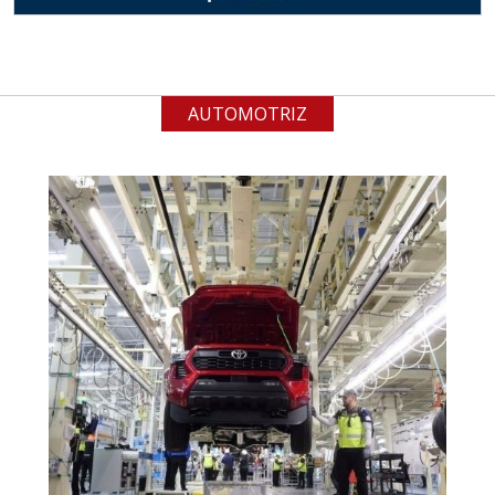
(especialmente para grafito) y
contar con sistemas de calidad y
gestión ambiental.
AUTOMOTRIZ
Aplicar al Requerimiento
Empresa en Jalisco
Requiere:
ACERO INOXIDABLE
Especificaciones:
Incluyendo grado 304. Requisitos:
Garantizar composición química y
origen adecuados (especialmente
para grafito) y contar con sistemas
de calidad y gestión ambiental.