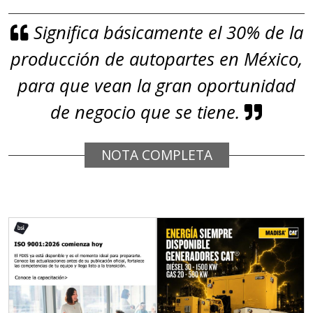
Significa básicamente el 30% de la
Empresa en Jalisco
producción de autopartes en México,
Requiere:
GRAFITO
para que vean la gran oportunidad
Especificaciones:
de negocio que se tiene.
De alta pureza y composición
química específica. Requisitos:
NOTA COMPLETA
Garantizar composición química y
origen adecuados (especialmente
para grafito) y contar con sistemas
de calidad y gestión ambiental.
Aplicar al Requerimiento
Empresa en Querétaro