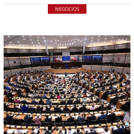
NEGOCIOS
Aplicar al Requerimiento
Empresa en Jalisco
Requiere:
LOGÍSTICA
Especificaciones:
cualquiera
Aplicar al Requerimiento
Empresa en Querétaro
Requiere:
HERRAMIENTAS DE CORTE