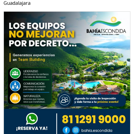
Guadalajara
Especificaciones:
Para vehículos eléctricos.
Requisitos: Garantizar composición
química y origen adecuados
(especialmente para grafito) y
contar con sistemas de calidad y
gestión ambiental.
Aplicar al Requerimiento
Empresa en Jalisco
Requiere:
ALAMBRE DE INCONEL
Especificaciones:
Requisitos: Garantizar composición
química y origen adecuados