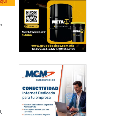
aquí
un
,