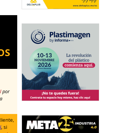
OS
l
por
 a
liente,
í
, si