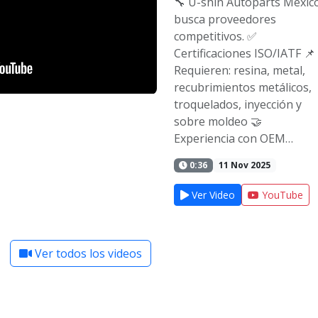
🔧 U-shin Autoparts Méxic
busca proveedores
competitivos. ✅
Certificaciones ISO/IATF 📌
Requieren: resina, metal,
recubrimientos metálicos,
troquelados, inyección y
sobre moldeo 🤝
Experiencia con OEM…
0:36
11 Nov 2025
Ver Video
YouTube
Ver todos los videos