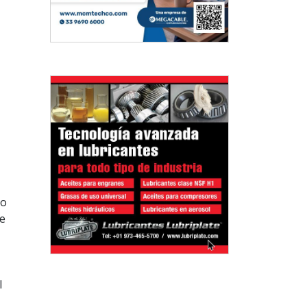
mo
ue
l