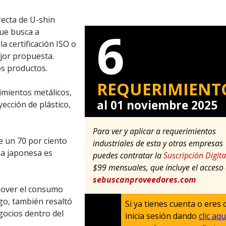
recta de U-shin
6
ue busca a
 certificación ISO o
jor propuesta.
os productos.
REQUERIMIENT
mientos metálicos,
al 01 noviembre 2025
ección de plástico,
Para ver y aplicar a requerimientos
 un 70 por ciento
industriales de esta y otras empresas
sa japonesa es
puedes contratar la
Suscripción Digita
$99 mensuales, que incluye el acceso
sebuscanproveedores.com
mover el consumo
go, también resaltó
Si ya tienes cuenta o eres c
gocios dentro del
inicia sesión dando
clic aqu