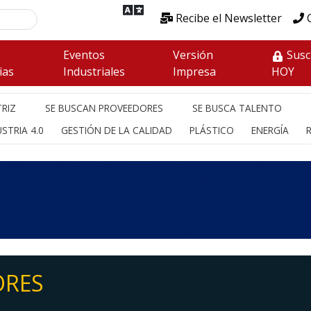
Recibe el Newsletter
C
s
Eventos
Versión
Susc
ias
Industriales
Impresa
HOY
RIZ
SE BUSCAN PROVEEDORES
SE BUSCA TALENTO
STRIA 4.0
GESTIÓN DE LA CALIDAD
PLÁSTICO
ENERGÍA
ORES