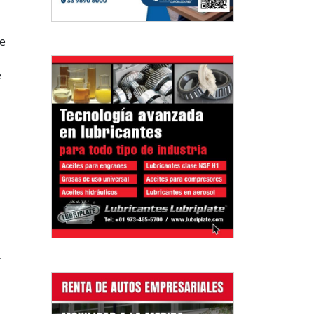
e
e
r