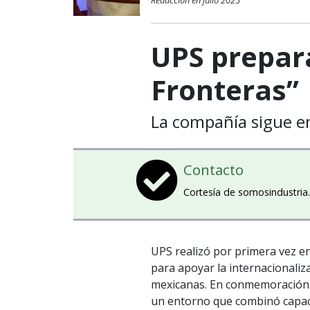
Redacción en julio 2025
UPS prepara
Fronteras”
La compañía sigue 
Contacto
Cortesía de somosindustri
UPS realizó por primera vez e
para apoyar la internacionali
mexicanas. En conmemoración 
un entorno que combinó capacit