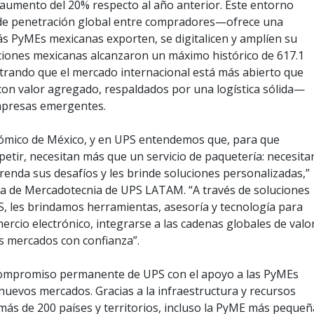
 aumento del 20% respecto al año anterior. Este entorno
 de penetración global entre compradores—ofrece una
s PyMEs mexicanas exporten, se digitalicen y amplíen su
aciones mexicanas alcanzaron un máximo histórico de 617.1
strando que el mercado internacional está más abierto que
con valor agregado, respaldados por una logística sólida—
mpresas emergentes.
ómico de México, y en UPS entendemos que, para que
etir, necesitan más que un servicio de paquetería: necesita
enda sus desafíos y les brinde soluciones personalizadas,”
ora de Mercadotecnia de UPS LATAM. “A través de soluciones
 les brindamos herramientas, asesoría y tecnología para
rcio electrónico, integrarse a las cadenas globales de valo
s mercados con confianza”.
l compromiso permanente de UPS con el apoyo a las PyMEs
nuevos mercados. Gracias a la infraestructura y recursos
más de 200 países y territorios, incluso la PyME más pequeñ