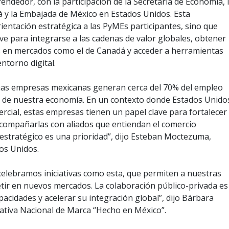
ndedor, con la participación de la Secretaría de Economía, 
y la Embajada de México en Estados Unidos. Esta
ientación estratégica a las PyMEs participantes, sino que
ave para integrarse a las cadenas de valor globales, obtener
es en mercados como el de Canadá y acceder a herramientas
entorno digital.
nas empresas mexicanas generan cerca del 70% del empleo
r de nuestra economía. En un contexto donde Estados Unido
ercial, estas empresas tienen un papel clave para fortalecer
 Acompañarlas con aliados que entiendan el comercio
estratégico es una prioridad”, dijo Esteban Moctezuma,
os Unidos.
celebramos iniciativas como esta, que permiten a nuestras
tir en nuevos mercados. La colaboración público-privada es
pacidades y acelerar su integración global”, dijo Bárbara
ciativa Nacional de Marca “Hecho en México”.