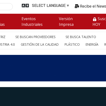
SELECT LANGUAGE
▼
Recibe el News
s
Eventos
Versión
Susc
ias
Industriales
Impresa
HOY
RIZ
SE BUSCAN PROVEEDORES
SE BUSCA TALENTO
STRIA 4.0
GESTIÓN DE LA CALIDAD
PLÁSTICO
ENERGÍA