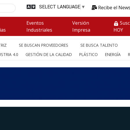
SELECT LANGUAGE
▼
Recibe el News
s
Eventos
Versión
Susc
ias
Industriales
Impresa
HOY
RIZ
SE BUSCAN PROVEEDORES
SE BUSCA TALENTO
STRIA 4.0
GESTIÓN DE LA CALIDAD
PLÁSTICO
ENERGÍA