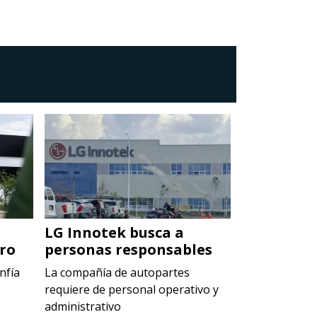
LG Innotek busca a
Flor de Al
ro
personas responsables
líder del
ambienta
nfía
La compañía de autopartes
requiere de personal operativo y
La empresa de
administrativo
tiene vacante