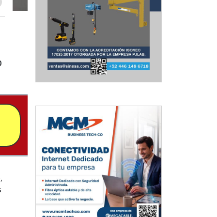
o
,
s