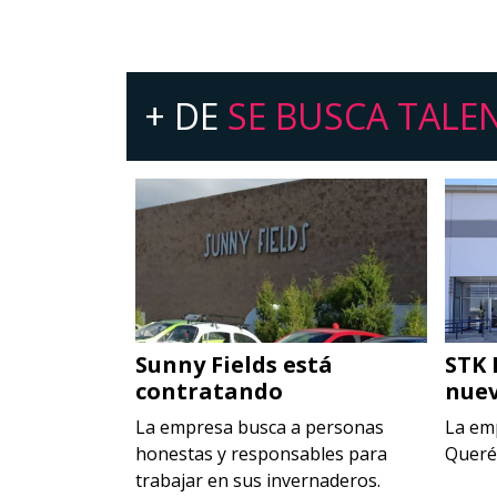
+ DE
SE BUSCA TALE
 personas
Sunny Fields está
STK 
contratando
nuev
cantes en el
La empresa busca a personas
La em
honestas y responsables para
Queré
trabajar en sus invernaderos.