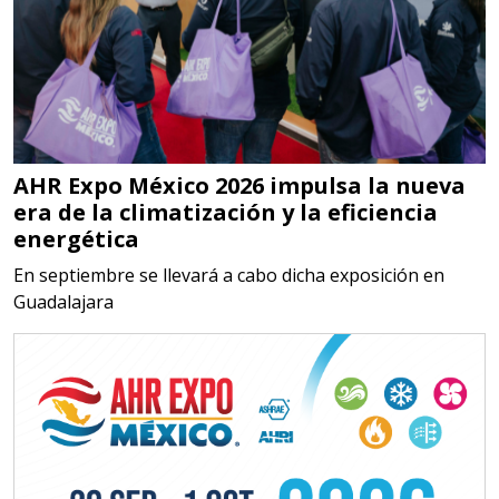
gestión ambiental.
Aplicar al Requerimiento
Empresa en Jalisco
AHR Expo México 2026 impulsa la nueva
Requiere:
era de la climatización y la eficiencia
MATERIALES PARA SELLOS DE
energética
BATERÍAS DE LITIO
En septiembre se llevará a cabo dicha exposición en
Guadalajara
Especificaciones:
Para vehículos eléctricos.
Requisitos: Garantizar composición
química y origen adecuados
(especialmente para grafito) y
contar con sistemas de calidad y
gestión ambiental.