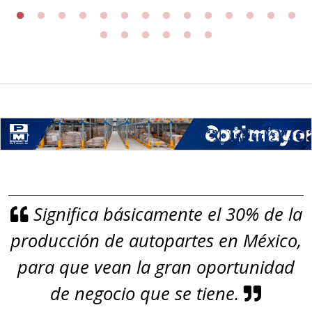
ROLLO
Especificaciones:
Requisitos: Garantizar composición
química y origen adecuados
(especialmente para grafito) y
contar con sistemas de calidad y
gestión ambiental.
Aplicar al Requerimiento
Significa básicamente el 30% de la
Empresa en Jalisco
producción de autopartes en México,
Requiere:
GRAFITO
para que vean la gran oportunidad
Especificaciones:
de negocio que se tiene.
De alta pureza y composición