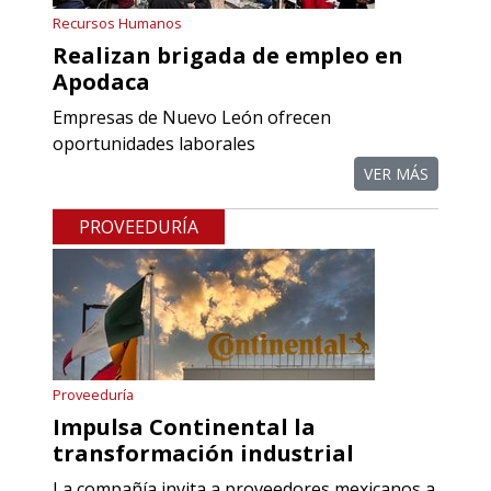
referencias comerciales.
Recursos Humanos
Realizan brigada de empleo en
Aplicar al Requerimiento
Apodaca
Empresas de Nuevo León ofrecen
Empresa en Querétaro
oportunidades laborales
Requiere:
VER MÁS
COMPONENTES PARA
PROVEEDURÍA
RECTIFICADORAS
Especificaciones:
Requisitos: Otorgar condiciones de
crédito acordes a las políticas del
grupo, contar con instalaciones
Proveeduría
cercanas a la región y otorgar
Impulsa Continental la
referencias comerciales.
transformación industrial
La compañía invita a proveedores mexicanos a