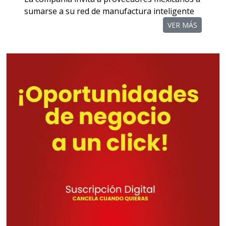
Aplicar al Requerimiento
sumarse a su red de manufactura inteligente
VER MÁS
Empresa en Querétaro
Requiere:
TORNILLERÍA INDUSTRIAL
Especificaciones:
Requisitos: Otorgar condiciones de
crédito acordes a las políticas del
grupo, contar con instalaciones
cercanas a la región y otorgar
referencias comerciales.
Aplicar al Requerimiento
Empresa en Querétaro