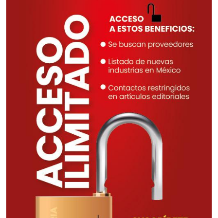
Requiere:
CONSULTORÍAS DE
RECURSOS HUMANOS
Especificaciones:
Requisitos: Otorgar condiciones de
crédito acordes a las políticas del
grupo, contar con instalaciones
cercanas a la región y otorgar
referencias comerciales.
Aplicar al Requerimiento
Empresa en Querétaro
Requiere:
REFACCIONES PARA