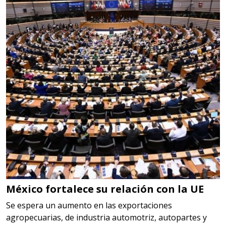
Especificaciones:
cualquiera
Aplicar al Requerimiento
Empresa en Querétaro
Requiere:
HERRAMIENTAS DE CORTE
Especificaciones:
HSS, CON RECUBRIMIENTO,
CARBURO, RIMAS, ENDMILLS,
BROCAS, LIMAS, ETC
México fortalece su relación con la UE
Aplicar al Requerimiento
Se espera un aumento en las exportaciones
agropecuarias, de industria automotriz, autopartes y