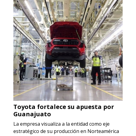
Empresa en Jalisco
Requiere:
ACERO INOXIDABLE
Especificaciones:
Incluyendo grado 304. Requisitos:
Garantizar composición química y
origen adecuados (especialmente
para grafito) y contar con sistemas
de calidad y gestión ambiental.
Aplicar al Requerimiento
Toyota fortalece su apuesta por
Empresa en Jalisco
Guanajuato
Requiere:
La empresa visualiza a la entidad como eje
GRAFITO LAMINADO EN
estratégico de su producción en Norteamérica