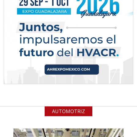
Aplicar al Requerimiento
Empresa en Jalisco
Requiere:
ALAMBRE DE INCONEL
Especificaciones:
Requisitos: Garantizar composición
química y origen adecuados
(especialmente para grafito) y
contar con sistemas de calidad y
gestión ambiental.
AUTOMOTRIZ
Aplicar al Requerimiento