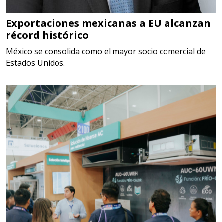
Somos Proveedores de GESTION
DE RESIDUOS Y DESTRUCCION
Exportaciones mexicanas a EU alcanzan
récord histórico
FISCAL
México se consolida como el mayor socio comercial de
Aplicar al Requerimiento
Estados Unidos.
Empresa en Jalisco
Requiere:
MATERIALES PARA SELLOS DE
SISTEMAS DE ESCAPE
Especificaciones:
Requisitos: Garantizar composición
química y origen adecuados
(especialmente para grafito) y
contar con sistemas de calidad y