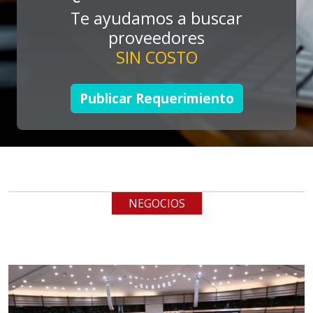
Te ayudamos a buscar
Aplicar al Requerimiento
proveedores
SIN COSTO
Empresa en Jalisco
Requiere:
Publicar Requerimiento
LOGÍSTICA DE CARGA LLAVE
EN MANO
Especificaciones:
cualquiera
NEGOCIOS
Aplicar al Requerimiento
Empresa en Jalisco
Requiere:
LOGÍSTICA