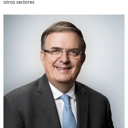
otros sectores
Empresa en Querétaro
Requiere:
HERRAMIENTAS DE TORQUE
Especificaciones:
TORQUE CONTROLADO,
MECANICOS, ELECTRONICOS,
DIGITALES, MULTIPLICADORES,
PARA PUNTAS,
Aplicar al Requerimiento
Empresa en Estado de México
Requiere:
SCRAP
Especificaciones: