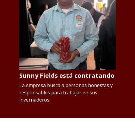
Sunny Fields está contratando
S
p
os
La empresa busca a personas honestas y
responsables para trabajar en sus
L
invernaderos.
Qu