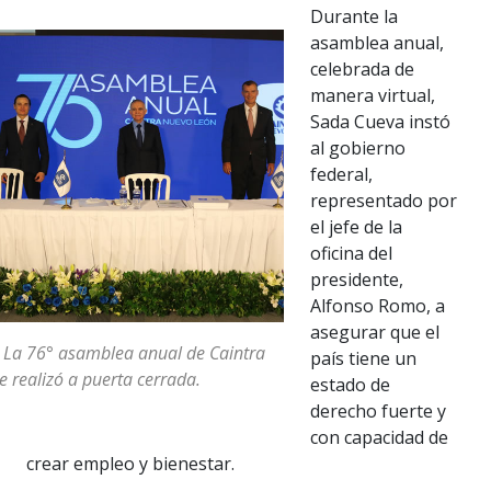
Durante la
asamblea anual,
celebrada de
manera virtual,
Sada Cueva instó
al gobierno
federal,
representado por
el jefe de la
oficina del
presidente,
Alfonso Romo, a
asegurar que el
 La 76° asamblea anual de Caintra
país tiene un
e realizó a puerta cerrada.
estado de
derecho fuerte y
con capacidad de
crear empleo y bienestar.