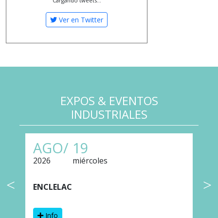
Cargando tweets...
Ver en Twitter
EXPOS & EVENTOS
INDUSTRIALES
AGO/
19
2026
miércoles
2
ENCLELAC
F
Info