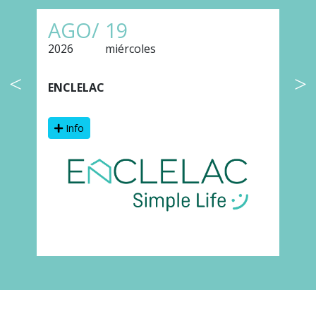
AGO/
19
2026
miércoles
2
ENCLELAC
F
Info