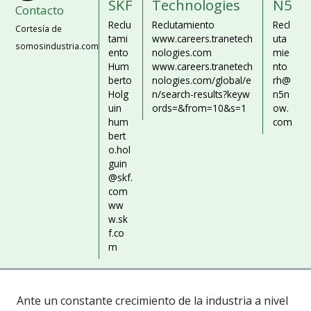
SKF
Technologies
N5
Contacto
Reclu
Reclutamiento
Recl
Cortesía de
tami
www.careers.tranetech
uta
somosindustria.com
ento
nologies.com
mie
Hum
www.careers.tranetech
nto
berto
nologies.com/global/e
rh@
Holg
n/search-results?keyw
n5n
uin
ords=&from=10&s=1
ow.
hum
com
bert
o.hol
guin
@skf.
com
ww
w.sk
f.co
m
Ante un constante crecimiento de la industria a nivel