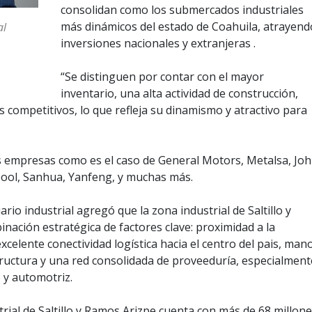
consolidan como los submercados industriales
más dinámicos del estado de Coahuila, atrayend
al
inversiones nacionales y extranjeras .
“Se distinguen por contar con el mayor
inventario, una alta actividad de construcción,
s competitivos, lo que refleja su dinamismo y atractivo para
s empresas como es el caso de General Motors, Metalsa, Jo
ool, Sanhua, Yanfeng, y muchas más.
ario industrial agregó que la zona industrial de Saltillo y
ación estratégica de factores clave: proximidad a la
celente conectividad logística hacia el centro del pais, man
tructura y una red consolidada de proveeduría, especialment
 y automotriz.
rial de Saltillo y Ramos Arizpe cuenta con más de 68 millon