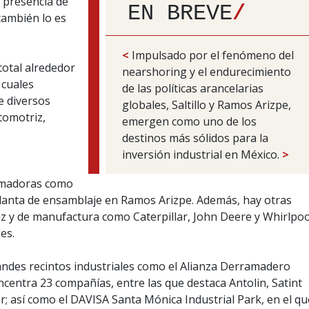
 presencia de
EN BREVE
/
también lo es
<
Impulsado por el fenómeno del
total alrededor
nearshoring y el endurecimiento
 cuales
de las políticas arancelarias
e diversos
globales, Saltillo y Ramos Arizpe,
utomotriz,
emergen como uno de los
destinos más sólidos para la
inversión industrial en México.
>
rmadoras como
planta de ensamblaje en Ramos Arizpe. Además, hay otras
z y de manufactura como Caterpillar, John Deere y Whirlpoo
es.
randes recintos industriales como el Alianza Derramadero
ncentra 23 compañías, entre las que destaca Antolin, Satint
 así como el DAVISA Santa Mónica Industrial Park, en el qu