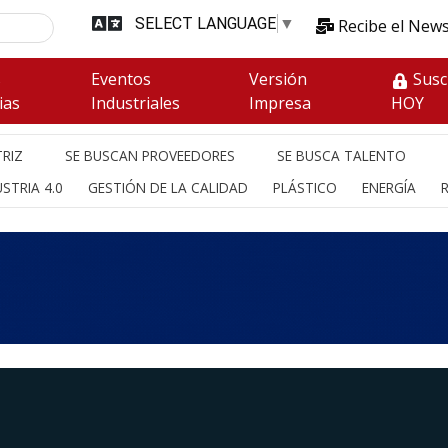
SELECT LANGUAGE
▼
Recibe el News
s
Eventos
Versión
Susc
ias
Industriales
Impresa
HOY
RIZ
SE BUSCAN PROVEEDORES
SE BUSCA TALENTO
STRIA 4.0
GESTIÓN DE LA CALIDAD
PLÁSTICO
ENERGÍA