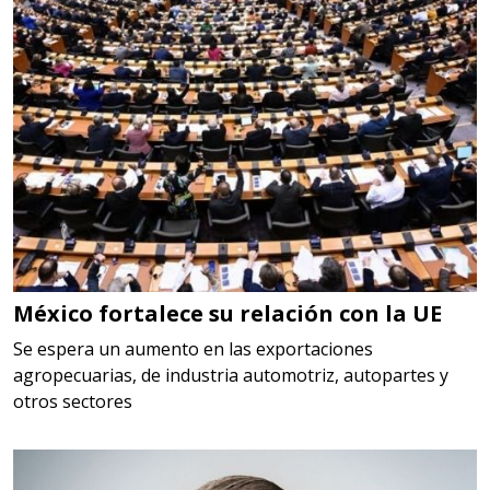
Aplicar al Requerimiento
Empresa en Querétaro
Requiere:
HERRAMIENTAS DE CORTE
Especificaciones:
HSS, CON RECUBRIMIENTO,
CARBURO, RIMAS, ENDMILLS,
BROCAS, LIMAS, ETC
México fortalece su relación con la UE
Aplicar al Requerimiento
Se espera un aumento en las exportaciones
agropecuarias, de industria automotriz, autopartes y
otros sectores
Empresa en Querétaro
Requiere:
HERRAMIENTAS DE TORQUE