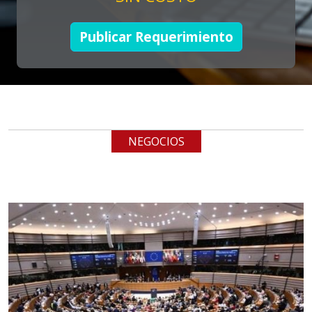
Empresa en Jalisco
Requiere:
Publicar Requerimiento
LOGÍSTICA DE CARGA LLAVE
EN MANO
Especificaciones:
cualquiera
NEGOCIOS
Aplicar al Requerimiento
Empresa en Jalisco
Requiere:
LOGÍSTICA
Especificaciones:
cualquiera