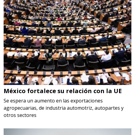
Aplicar al Requerimiento
Empresa en Querétaro
Requiere:
HERRAMIENTAS DE CORTE
Especificaciones:
HSS, CON RECUBRIMIENTO,
CARBURO, RIMAS, ENDMILLS,
BROCAS, LIMAS, ETC
México fortalece su relación con la UE
Aplicar al Requerimiento
Se espera un aumento en las exportaciones
agropecuarias, de industria automotriz, autopartes y
otros sectores
Empresa en Querétaro
Requiere: