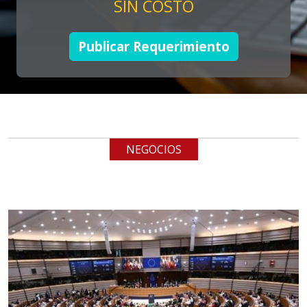
SIN COSTO
Empresa en Jalisco
Requiere:
Publicar Requerimiento
LOGÍSTICA DE CARGA LLAVE
EN MANO
Especificaciones:
cualquiera
NEGOCIOS
Aplicar al Requerimiento
Empresa en Jalisco
Requiere:
LOGÍSTICA
Especificaciones:
cualquiera