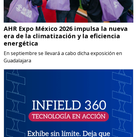
Empresa en Jalisco
AHR Expo México 2026 impulsa la nueva
Requiere:
era de la climatización y la eficiencia
MATERIALES PARA SELLOS DE
energética
BATERÍAS DE LITIO
En septiembre se llevará a cabo dicha exposición en
Guadalajara
Especificaciones:
Para vehículos eléctricos.
Requisitos: Garantizar composición
química y origen adecuados
(especialmente para grafito) y
contar con sistemas de calidad y
gestión ambiental.
Aplicar al Requerimiento