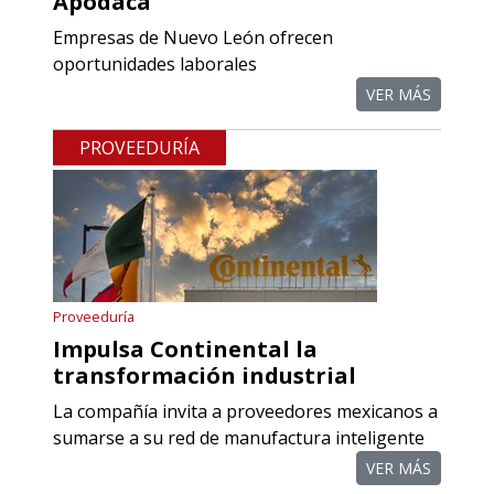
Apodaca
Empresas de Nuevo León ofrecen
Empresa en Querétaro
oportunidades laborales
Requiere:
VER MÁS
COMPONENTES PARA
PROVEEDURÍA
RECTIFICADORAS
Especificaciones:
Requisitos: Otorgar condiciones de
crédito acordes a las políticas del
grupo, contar con instalaciones
Proveeduría
cercanas a la región y otorgar
Impulsa Continental la
referencias comerciales.
transformación industrial
La compañía invita a proveedores mexicanos a
Aplicar al Requerimiento
sumarse a su red de manufactura inteligente
VER MÁS
Empresa en Querétaro