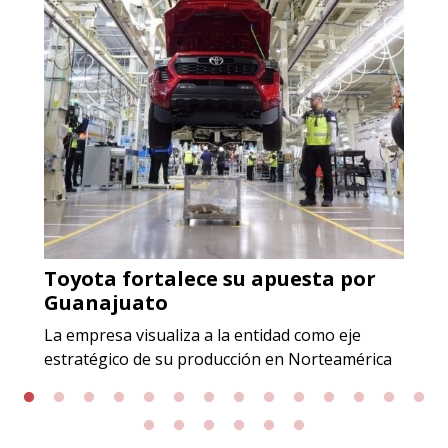
Especificaciones:
Incluyendo grado 304. Requisitos:
Garantizar composición química y
origen adecuados (especialmente
para grafito) y contar con sistemas
de calidad y gestión ambiental.
Aplicar al Requerimiento
Toyota fortalece su apuesta por
Empresa en Jalisco
Guanajuato
Requiere:
La empresa visualiza a la entidad como eje
GRAFITO LAMINADO EN
estratégico de su producción en Norteamérica
ROLLO
Especificaciones: