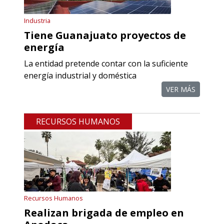
Aplicar al Requerimiento
Industria
Tiene Guanajuato proyectos de
energía
Empresa en Querétaro
La entidad pretende contar con la suficiente
Requiere:
energía industrial y doméstica
REFACCIONES PARA
VER MÁS
PROCESOS DE MAQUINADO
RECURSOS HUMANOS
Especificaciones:
Requisitos: Otorgar condiciones de
crédito acordes a las políticas del
grupo, contar con instalaciones
cercanas a la región y otorgar
referencias comerciales.
Recursos Humanos
Realizan brigada de empleo en
Aplicar al Requerimiento