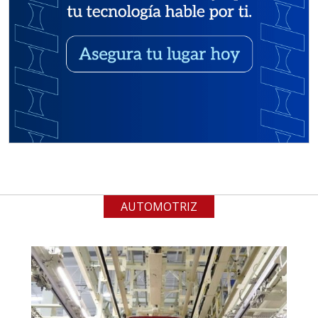
Empresa en Jalisco
Requiere:
ALAMBRE DE INCONEL
Especificaciones:
Requisitos: Garantizar composición
química y origen adecuados
(especialmente para grafito) y
contar con sistemas de calidad y
gestión ambiental.
AUTOMOTRIZ
Aplicar al Requerimiento
Empresa en Jalisco
Requiere:
ACERO INOXIDABLE