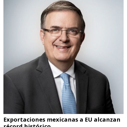
HERRAMIENTAS DE TORQUE
Especificaciones:
TORQUE CONTROLADO,
MECANICOS, ELECTRONICOS,
DIGITALES, MULTIPLICADORES,
PARA PUNTAS,
Aplicar al Requerimiento
Empresa en Estado de México
Requiere:
SCRAP
Especificaciones:
Somos Proveedores de GESTION
DE RESIDUOS Y DESTRUCCION
Exportaciones mexicanas a EU alcanzan
récord histórico
FISCAL