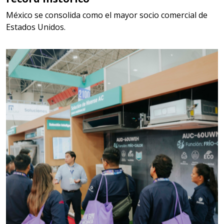
México se consolida como el mayor socio comercial de
Aplicar al Requerimiento
Estados Unidos.
Empresa en Jalisco
Requiere:
MATERIALES PARA SELLOS DE
SISTEMAS DE ESCAPE
Especificaciones:
Requisitos: Garantizar composición
química y origen adecuados
(especialmente para grafito) y
contar con sistemas de calidad y
gestión ambiental.
Aplicar al Requerimiento