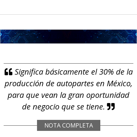
Requisitos: Garantizar composición
química y origen adecuados
(especialmente para grafito) y
contar con sistemas de calidad y
gestión ambiental.
Aplicar al Requerimiento
Significa básicamente el 30% de la
Empresa en Jalisco
producción de autopartes en México,
Requiere:
GRAFITO
para que vean la gran oportunidad
Especificaciones:
de negocio que se tiene.
De alta pureza y composición
química específica. Requisitos:
NOTA COMPLETA
Garantizar composición química y
origen adecuados (especialmente