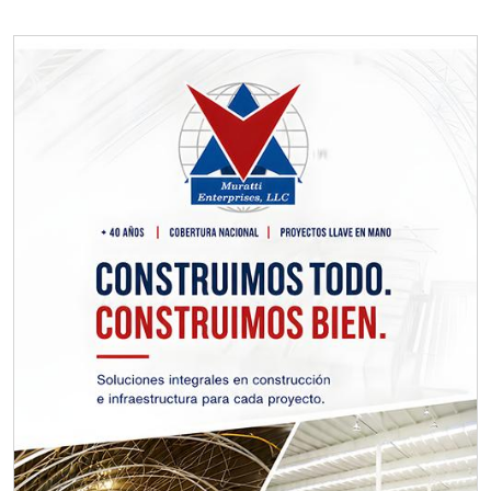
Requiere:
TORNILLERÍA INDUSTRIAL
Especificaciones:
Requisitos: Otorgar condiciones de
crédito acordes a las políticas del
grupo, contar con instalaciones
cercanas a la región y otorgar
referencias comerciales.
Aplicar al Requerimiento
Empresa en Querétaro
Requiere:
CONSULTORÍAS DE
RECURSOS HUMANOS