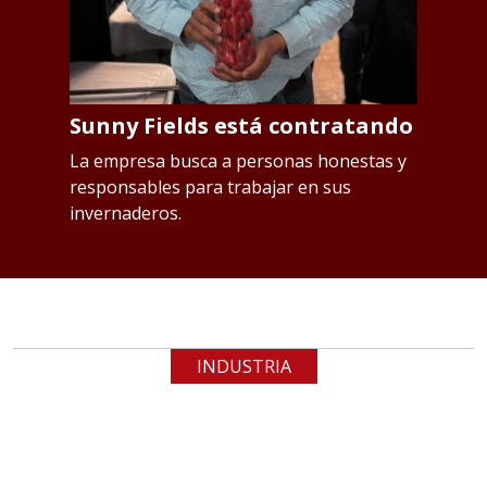
Sunny Fields está contratando
S
p
os
La empresa busca a personas honestas y
responsables para trabajar en sus
L
invernaderos.
Qu
INDUSTRIA