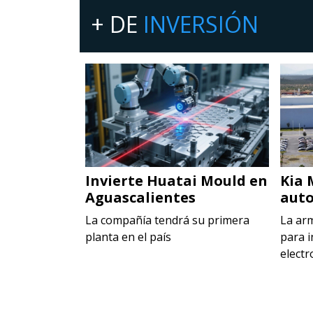
+ DE
INVERSIÓN
 en Toluca
Invierte Huatai Mould en
Kia 
Aguascalientes
auto
ecer la
rca Maggi
La compañía tendrá su primera
La ar
planta en el país
para i
electr