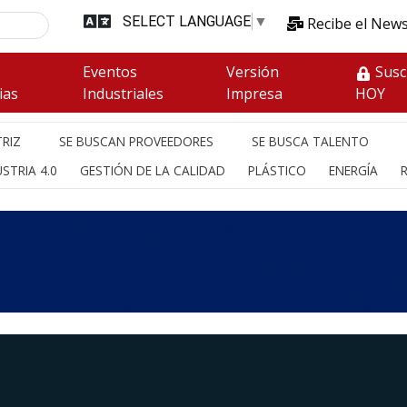
SELECT LANGUAGE
▼
Recibe el News
s
Eventos
Versión
Susc
ias
Industriales
Impresa
HOY
RIZ
SE BUSCAN PROVEEDORES
SE BUSCA TALENTO
STRIA 4.0
GESTIÓN DE LA CALIDAD
PLÁSTICO
ENERGÍA