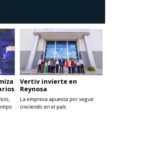
miza
Vertiv invierte en
Penta Par
arios
Reynosa
arranca c
icio,
La empresa apuesta por seguir
El nuevo recin
iempo
creciendo en el país
conformado p
industriales