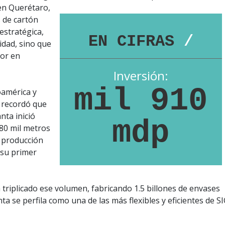
 en Querétaro,
 de cartón
 estratégica,
EN CIFRAS
/
idad, sino que
lor en
Inversión:
mil 910
oamérica y
, recordó que
nta inició
mdp
80 mil metros
 producción
 su primer
a triplicado ese volumen, fabricando 1.5 billones de envases
ta se perfila como una de las más flexibles y eficientes de S