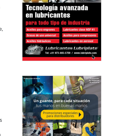
á
e,
s
a