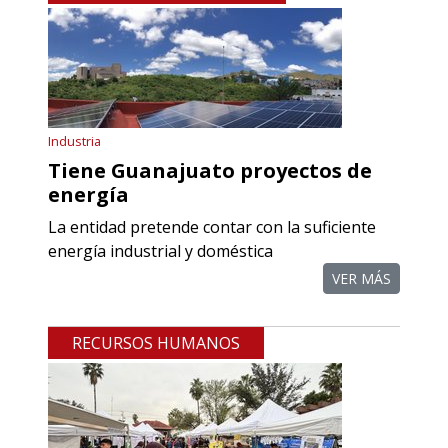
Aplicar al Requerimiento
Empresa en Querétaro
Industria
Requiere:
Tiene Guanajuato proyectos de
REFACCIONES PARA
energía
MAQUINARIA INDUSTRIAL
La entidad pretende contar con la suficiente
energía industrial y doméstica
Especificaciones:
Requisitos: Otorgar condiciones de
VER MÁS
crédito acordes a las políticas del
grupo, contar con instalaciones
RECURSOS HUMANOS
cercanas a la región y otorgar
referencias comerciales.
Aplicar al Requerimiento