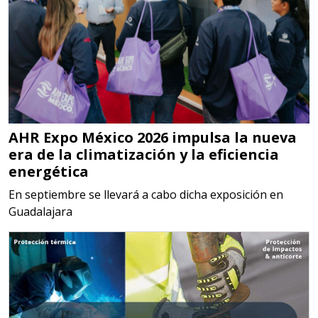
Empresa en Jalisco
Requiere:
MATERIALES PARA SELLOS DE
SISTEMAS DE ESCAPE
AHR Expo México 2026 impulsa la nueva
Especificaciones:
era de la climatización y la eficiencia
Requisitos: Garantizar composición
energética
química y origen adecuados
En septiembre se llevará a cabo dicha exposición en
(especialmente para grafito) y
Guadalajara
contar con sistemas de calidad y
gestión ambiental.
Aplicar al Requerimiento