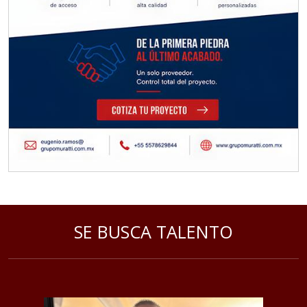
Requisitos: Otorgar condiciones de
crédito acordes a las políticas del
grupo, contar con instalaciones
cercanas a la región y otorgar
referencias comerciales.
Aplicar al Requerimiento
Empresa en Querétaro
Requiere:
REFACCIONES PARA
SE BUSCA TALENTO
MAQUINARIA INDUSTRIAL
Especificaciones:
Requisitos: Otorgar condiciones de
crédito acordes a las políticas del