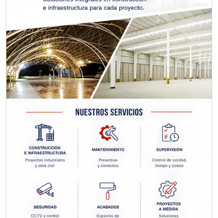
TORNILLERÍA INDUSTRIAL
Especificaciones:
Requisitos: Otorgar condiciones de
crédito acordes a las políticas del
grupo, contar con instalaciones
cercanas a la región y otorgar
referencias comerciales.
Aplicar al Requerimiento
Empresa en Querétaro
Requiere:
CONSULTORÍAS DE
RECURSOS HUMANOS
Especificaciones: