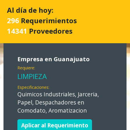
Al día de hoy:
296
Requerimientos
14341
Proveedores
Empresa en Guanajuato
Requiere:
LIMPIEZA
Especificaciones:
Quimicos Industriales, Jarceria,
Papel, Despachadores en
Comodato, Aromatizacion
Aplicar al Requerimiento