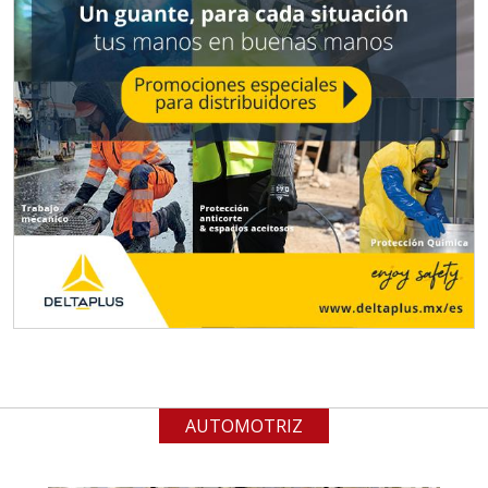
Empresa en Jalisco
Requiere:
MATERIALES PARA SELLOS DE
BATERÍAS DE LITIO
Especificaciones:
Para vehículos eléctricos.
Requisitos: Garantizar composición
química y origen adecuados
(especialmente para grafito) y
contar con sistemas de calidad y
gestión ambiental.
Aplicar al Requerimiento
AUTOMOTRIZ
Empresa en Jalisco