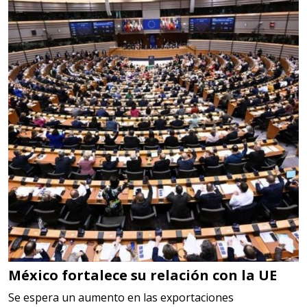
Requiere:
LOGÍSTICA DE CARGA LLAVE
EN MANO
Especificaciones:
cualquiera
Aplicar al Requerimiento
Empresa en Jalisco
Requiere:
LOGÍSTICA
Especificaciones:
cualquiera
México fortalece su relación con la UE
Aplicar al Requerimiento
Se espera un aumento en las exportaciones