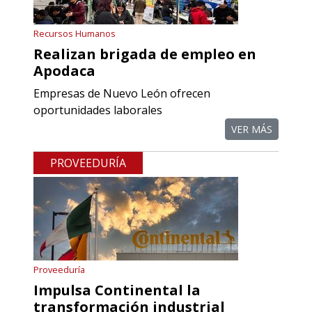
Recursos Humanos
Empresa en Querétaro
Realizan brigada de empleo en
Requiere:
Apodaca
REFACCIONES PARA
Empresas de Nuevo León ofrecen
PROCESOS DE MAQUINADO
oportunidades laborales
VER MÁS
Especificaciones:
Requisitos: Otorgar condiciones de
PROVEEDURÍA
crédito acordes a las políticas del
grupo, contar con instalaciones
cercanas a la región y otorgar
referencias comerciales.
Aplicar al Requerimiento
Proveeduría
Impulsa Continental la
transformación industrial