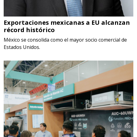
TORQUE CONTROLADO,
MECANICOS, ELECTRONICOS,
DIGITALES, MULTIPLICADORES,
Exportaciones mexicanas a EU alcanzan
récord histórico
PARA PUNTAS,
México se consolida como el mayor socio comercial de
Aplicar al Requerimiento
Estados Unidos.
Empresa en Estado de México
Requiere:
SCRAP
Especificaciones:
Somos Proveedores de GESTION
DE RESIDUOS Y DESTRUCCION
FISCAL
Aplicar al Requerimiento