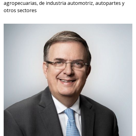
agropecuarias, de industria automotriz, autopartes y
otros sectores
Empresa en Querétaro
Requiere:
HERRAMIENTAS DE CORTE
Especificaciones:
HSS, CON RECUBRIMIENTO,
CARBURO, RIMAS, ENDMILLS,
BROCAS, LIMAS, ETC
Aplicar al Requerimiento
Empresa en Querétaro
Requiere:
HERRAMIENTAS DE TORQUE
Especificaciones: