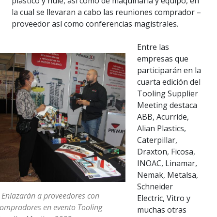
plástico y hule, así como de maquinaria y equipo, en
la cual se llevaran a cabo las reuniones comprador –
proveedor así como conferencias magistrales.
Entre las
empresas que
participarán en la
cuarta edición del
Tooling Supplier
Meeting destaca
ABB, Acurride,
Alian Plastics,
Caterpillar,
Draxton, Ficosa,
INOAC, Linamar,
Nemak, Metalsa,
Schneider
 Enlazarán a proveedores con
Electric, Vitro y
ompradores en evento Tooling
muchas otras