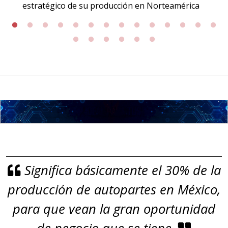
Incluyendo grado 304. Requisitos:
estratégico de su producción en Norteamérica
Garantizar composición química y
origen adecuados (especialmente
para grafito) y contar con sistemas
de calidad y gestión ambiental.
Aplicar al Requerimiento
Empresa en Jalisco
Requiere:
GRAFITO LAMINADO EN
Significa básicamente el 30% de la
ROLLO
producción de autopartes en México,
Especificaciones:
Requisitos: Garantizar composición
para que vean la gran oportunidad
química y origen adecuados